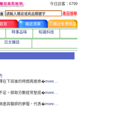
今日訂購者
今日訪客：6799
首頁
雜誌清單
訂雜誌免費贈品
時事品味
知識科技
日文雜誌
方
擇在下班後的時間再進修�
more....
不足。錄取分數經常墊底�
more....
病患與醫師的夢魘，代表�
more....