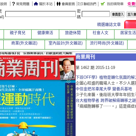
號
密
il)
碼
精選雜誌文章
親子育兒
健康樂活
旅遊休閒
社會人文
居家生活
商業(外文雜誌)
室內設計(外文雜誌)
流行時尚(外文雜誌)
商業周刊
第 1462 期 2015-11-19
下班OFF學》植物是轉化氛圍的解
企圖心旺盛的職場人士，不少人選
中信金把吊車尾大學 變養兵基地
少子化來襲，後段班大學年年招生
台大植物學者 跨界破解癌轉移之謎
「癌細胞轉移了⋯⋯。」這是癌症