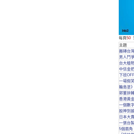
每頁
50
主題
搬磚台灣
男人鬥爭
台大植物
中信金把
下班OF
一場假笑
輪島塗
郭董拚轉
香港黃金
一個數字
股神到
日本大賣
一張台製
5個眉角