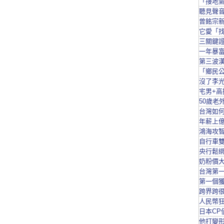
「接地氣
聽見聲
曾銘宗新
它愛「找
三關鍵
一年暴富
第三波
「鄉民公
沒了李光
宅男+高
50歲老
台灣如
年薪上
鴻海攻智
自行車雙
央行鬆綁
奶粉價大
台灣第
第一個
跨界跨很
人民幣狂
日本CP
他打變形