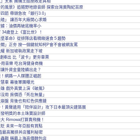
」太累 團購王酷朋敗走真相
音的風景》追隨野地錄音師 探索台灣奧陶紀苔原
四箭 帶頭急攻「銀行3.0」
碴」 讓百年大廠開心求婚
證據：油價再破底機率小
 34歲登上《富比世》！
漢堡革命》從排隊店看精緻速食５趨勢
關」正夯 按一個鍵就知柯P會不會被網友罵
耀 新加坡執政黨走下坡
捷捧出 比「波卡」更夯車票
外用音樂 吃台灣健身商機
何讓外資金童陸續出走？
億！網路一人媒體正崛起
慧車 幕後軍團曝光
雄 戲外真實上演《破風》
沒用 房價恐「死在無量」
崩盤 背後也有紅色供應鏈
一！黃聲遠用「陪伴設計」攻下日本最頂尖建築展
獲發明獎的本土珠寶設計師
大 Rimowa打算賣飛機！
貶 未來一年亞股有買點
值最高豬排丼店獲利秘密
蟲戰 稱霸上海高價麵包店