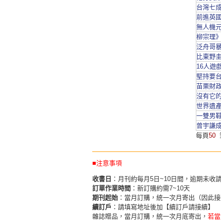
台灣七成
前進英國
無人機元
柳宗理》
泛舟哥暴
比東野圭
16人遊
堅持要台
苗栗財政
沒有它的
世界遺產
一雙男鞋
曾宇謙成
每頁
50
■注意事項
收書日
：月刊約每月5日~10日間，逾期未收
訂單作業時間
：新訂購約需7~10天
期刊起始
：當月訂購，統一次月寄出（因此接
續訂戶
：請填寫地址後加【續訂戶請接續】
雜誌贈品，當月訂購，統一次月底寄出，
若當