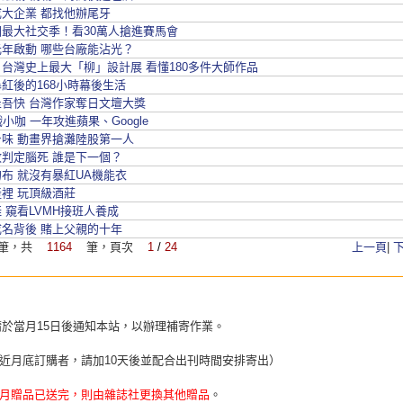
大企業 都找他辦尾牙
最大社交季！看30萬人搶進賽馬會
年啟動 哪些台廠能沾光？
台灣史上最大「柳」設計展 看懂180多件大師作品
紅後的168小時幕後生活
吾快 台灣作家奪日文壇大獎
戲小咖 一年攻進蘋果、Google
味 動畫界搶灘陸股第一人
判定腦死 誰是下一個？
布 就沒有暴紅UA機能衣
裡 玩頂級酒莊
 窺看LVMH接班人養成
名背後 賭上父親的十年
筆，共
1164
筆，頁次
1
/
24
上一頁
|
請於當月15日後通知本站，以辦理補寄作業。
近月底訂購者，請加10天後並配合出刊時間安排寄出）
月贈品已送完，則由雜誌社更換其他贈品
。