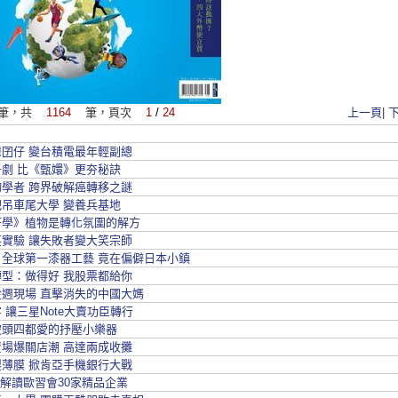
筆，共
1164
筆，頁次
1
/
24
上一頁
|
囝仔 變台積電最年輕副總
劇 比《甄嬛》更夯秘訣
學者 跨界破解癌轉移之謎
吊車尾大學 變養兵基地
F學》植物是轉化氛圍的解方
實驗 讓失敗者變大笑宗師
》全球第一漆器工藝 竟在偏僻日本小鎮
型：做得好 我股票都給你
週現場 直擊消失的中國大媽
 讓三星Note大賣功臣轉行
披頭四都愛的抒壓小樂器
場爆關店潮 高達兩成收攤
薄膜 掀肯亞手機銀行大戰
 解讀歐習會30家精品企業