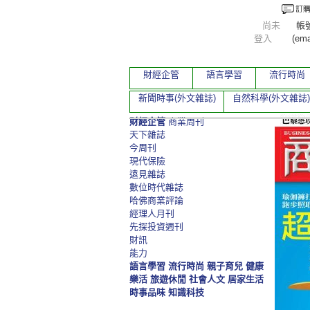
尚未
帳
登入
(ema
財經企管
語言學習
流行時尚
新聞時事(外文雜誌)
自然科學(外文雜誌)
財經企管
商業周刊
天下雜誌
今周刊
現代保險
遠見雜誌
數位時代雜誌
哈佛商業評論
經理人月刊
先探投資週刊
財訊
能力
語言學習
流行時尚
親子育兒
健康
樂活
旅遊休閒
社會人文
居家生活
時事品味
知識科技