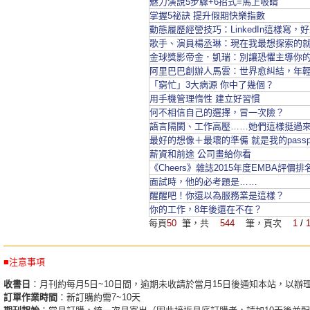
魅力演說5步驟+6招式=馬上吸睛
掌握5祕訣 提升假期快樂指數
動態履歷經營技巧：LinkedIn這樣寫，
歌手、演員楊丞琳：現在我最想探索的
金球獎影帝金．凱瑞：別讓恐懼主導你
阿里巴巴創辦人馬雲：世界愈糾結，年
「窮忙」3大病源 你中了幾個？
用手機管理惰性 建立好習慣
何不相信自己的選擇，冒一次險？
語言隔閡、工作高壓……她們這樣挺過
最好的想像＋最壞的準備 就是我的passpo
薪資和前途 公司畫給你看
《Cheers》雜誌2015年度EMBA評
面試時，他的必考題是……
醒醒吧！你還以為服務業是這樣？
你的工作，8年後還在不在？
每頁
50
筆，共
544
筆，頁次
1
/
■注意事項
收書日
：月刊約每月5日~10日間，逾期未收請於當月15日後通知本站，以辦
訂單作業時間
：新訂購約需7~10天