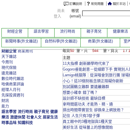
尚未
帳號
登入
(email)
財經企管
語言學習
流行時尚
親子育兒
健康樂活
新聞時事(外文雜誌)
自然科學(外文雜誌)
商業(外文雜誌)
室內
每頁
50
筆，共
544
筆，頁次
1
/
財經企管
商業周刊
天下雜誌
主題
今周刊
11大指標 創新顯學時代來了
現代保險
Gogoro睿能創意－從細節下手 實現別
遠見雜誌
Lamigo桃猿隊：從演唱會到旅行團 球
數位時代雜誌
小心！這10個刻板念頭正阻礙你創新
哈佛商業評論
別試圖鶴立雞群 要遠離雞群
經理人月刊
想要小確幸 錯了嗎？
先探投資週刊
設計師不缺技術 最缺目標
財訊
拿時間磨功夫 才能熟、精、通
能力
擠出時間帶實習生 卻換來上網放炮？
語言學習
流行時尚
親子育兒
健康
記住 人生只有3發子彈
樂活
旅遊休閒
社會人文
居家生活
員工眼中的3種地獄與1種天堂
時事品味
知識科技
美好生活 從味蕾上的想像開始