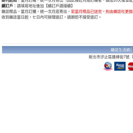
期刊起始
：當月訂購，統一次月寄出（因此接近月底訂購者，請加10天後並
續訂戶
：請填寫地址後加【續訂戶請接續】
雜誌贈品，當月訂購，統一次月底寄出，
若當月贈品已送完，則由雜誌社更換
收到雜誌當日起，七日內可辦理退訂，過期恕不接受退訂。
雜誌生活網
新北市汐止區連峰街7號 電話：02