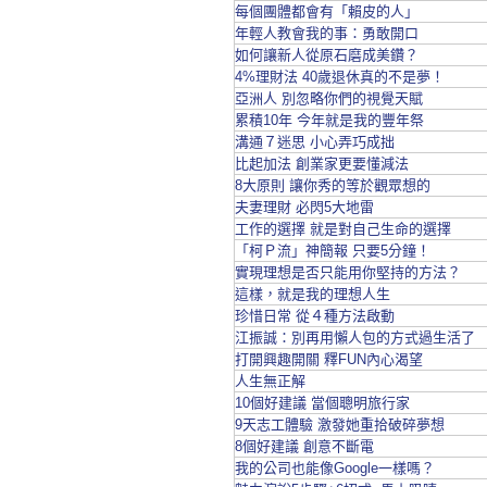
每個團體都會有「賴皮的人」
年輕人教會我的事：勇敢開口
如何讓新人從原石磨成美鑽？
4%理財法 40歲退休真的不是夢！
亞洲人 別忽略你們的視覺天賦
累積10年 今年就是我的豐年祭
溝通７迷思 小心弄巧成拙
比起加法 創業家更要懂減法
8大原則 讓你秀的等於觀眾想的
夫妻理財 必閃5大地雷
工作的選擇 就是對自己生命的選擇
「柯Ｐ流」神簡報 只要5分鐘！
實現理想是否只能用你堅持的方法？
這樣，就是我的理想人生
珍惜日常 從４種方法啟動
江振誠：別再用懶人包的方式過生活了
打開興趣開關 釋FUN內心渴望
人生無正解
10個好建議 當個聰明旅行家
9天志工體驗 激發她重拾破碎夢想
8個好建議 創意不斷電
我的公司也能像Google一樣嗎？