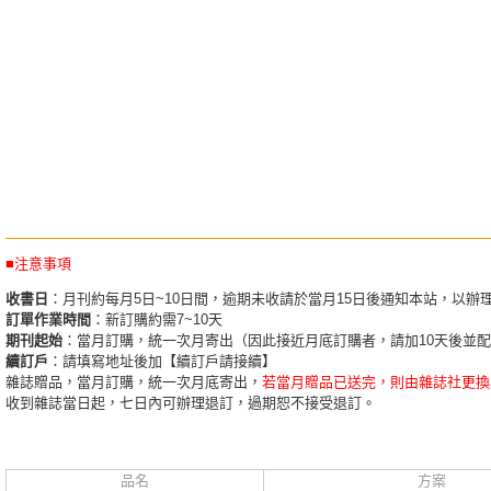
■注意事項
收書日
：月刊約每月5日~10日間，逾期未收請於當月15日後通知本站，以辦
訂單作業時間
：新訂購約需7~10天
期刊起始
：當月訂購，統一次月寄出（因此接近月底訂購者，請加10天後並
續訂戶
：請填寫地址後加【續訂戶請接續】
雜誌贈品，當月訂購，統一次月底寄出，
若當月贈品已送完，則由雜誌社更換
收到雜誌當日起，七日內可辦理退訂，過期恕不接受退訂。
品名
方案