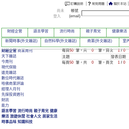
尚未
帳號
登入
(email)
財經企管
語言學習
流行時尚
親子育兒
健康樂活
新聞時事(外文雜誌)
自然科學(外文雜誌)
商業(外文雜誌)
室內
每頁
50
筆，共
0
筆，頁次
1
/
0
財經企管
商業周刊
天下雜誌
主題
發表日期
今周刊
每頁
50
筆，共
0
筆，頁次
1
/
0
現代保險
遠見雜誌
數位時代雜誌
哈佛商業評論
經理人月刊
先探投資週刊
財訊
能力
語言學習
流行時尚
親子育兒
健康
樂活
旅遊休閒
社會人文
居家生活
時事品味
知識科技