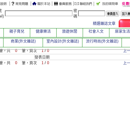
號
密
il)
碼
精選雜誌文章
親子育兒
健康樂活
旅遊休閒
社會人文
居家生活
商業(外文雜誌)
室內設計(外文雜誌)
流行時尚(外文雜誌)
筆，共
0
筆，頁次
1
/
0
上
發表日期
筆，共
0
筆，頁次
1
/
0
上