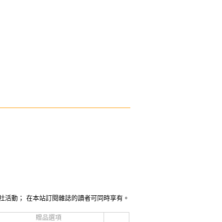
社活動； 在本站訂閱雜誌的讀者可同時享有。
贈品選項