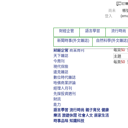
尚未
帳
登入
(ema
財經企管
語言學習
流行時尚
新聞時事(外文雜誌)
自然科學(外文雜誌)
每頁
50
財經企管
商業周刊
天下雜誌
主題
今周刊
每頁
50
現代保險
遠見雜誌
數位時代雜誌
哈佛商業評論
經理人月刊
先探投資週刊
財訊
能力
語言學習
流行時尚
親子育兒
健康
樂活
旅遊休閒
社會人文
居家生活
時事品味
知識科技