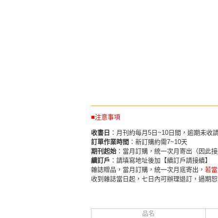
■注意事項
收書日
：月刊約每月5日~10日間，逾期未收
訂單作業時間
：新訂購約需7~10天
期刊起始
：當月訂購，統一次月寄出（因此接
續訂戶
：請填寫地址後加【續訂戶請接續】
雜誌贈品，當月訂購，統一次月底寄出，
若當
收到雜誌當日起，七日內可辦理退訂，過期恕
品名