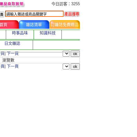
今日訂購者
今日訪客：3255
首頁
雜誌清單
訂雜誌免費贈品
時事品味
知識科技
日文雜誌
一頁
|
下一頁
瀏覽數
一頁
|
下一頁