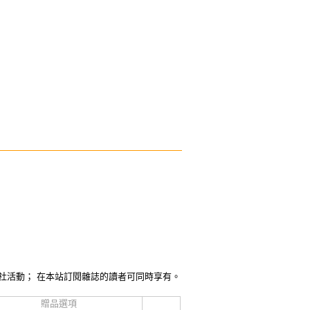
社活動； 在本站訂閱雜誌的讀者可同時享有。
贈品選項