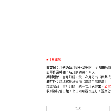
■注意事項
收書日
：月刊約每月5日~10日間，逾期未收
訂單作業時間
：新訂購約需7~10天
期刊起始
：當月訂購，統一次月寄出（因此接
續訂戶
：請填寫地址後加【續訂戶請接續】
雜誌贈品，當月訂購，統一次月底寄出，
若當
收到雜誌當日起，七日內可辦理退訂，過期恕
品名