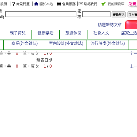
號
密
il)
碼
精選雜誌文章
親子育兒
健康樂活
旅遊休閒
社會人文
居家生活
商業(外文雜誌)
室內設計(外文雜誌)
流行時尚(外文雜誌)
筆，共
0
筆，頁次
1
/
0
上
發表日期
筆，共
0
筆，頁次
1
/
0
上