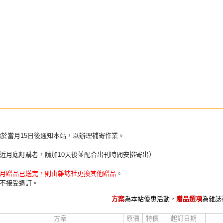
請於當月15日後通知本站，以辦理補寄作業。
近月底訂購者，請加10天後並配合出刊時間安排寄出）
月贈品已送完，則由雜誌社更換其他贈品
。
不接受退訂。
方案
為本站優惠活動，
贈品選項
為雜誌
方案
原價
特價
起訂日期