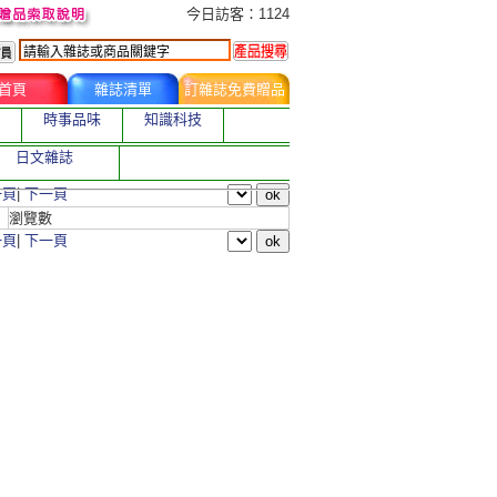
今日訂購者
今日訪客：1124
首頁
雜誌清單
訂雜誌免費贈品
時事品味
知識科技
日文雜誌
一頁
|
下一頁
瀏覽數
一頁
|
下一頁