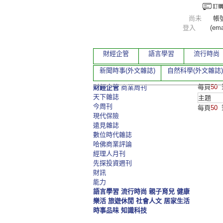
尚未
帳
登入
(ema
財經企管
語言學習
流行時尚
新聞時事(外文雜誌)
自然科學(外文雜誌)
每頁
50
財經企管
商業周刊
天下雜誌
主題
今周刊
每頁
50
現代保險
遠見雜誌
數位時代雜誌
哈佛商業評論
經理人月刊
先探投資週刊
財訊
能力
語言學習
流行時尚
親子育兒
健康
樂活
旅遊休閒
社會人文
居家生活
時事品味
知識科技