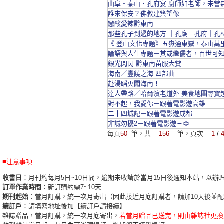
曲阜‧泰山‧孔府宴 廚師如老師，未嘗
誰來保安？佛教建築塑像
戀酸愛辣黔東南
那些孔子到過的地方 ｜孔廟｜孔府｜孔
《 登山文化專題》五嶽通東嶽，泰山萬
論語與人生專題－其或繼儒者，百世可
銀光閃閃 黔東南苗服大賞
海南／豐饒之海 四部曲
赴湯蹈火闖海南！
達人帶路／哈爾濱老道外 美食地圖尋寶
對不起，我愛你－跟著電影遊高雄
二十四城記－跟著電影遊成都
非誠勿擾2－跟著電影遊三亞
每頁
50
筆，共
156
筆，頁次
1
/
■注意事項
收書日
：月刊約每月5日~10日間，逾期未收請於當月15日後通知本站，以辦
訂單作業時間
：新訂購約需7~10天
期刊起始
：當月訂購，統一次月寄出（因此接近月底訂購者，請加10天後並
續訂戶
：請填寫地址後加【續訂戶請接續】
雜誌贈品，當月訂購，統一次月底寄出，
若當月贈品已送完，則由雜誌社更換