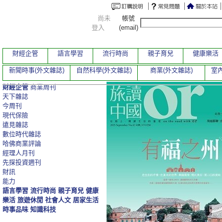
尚未
帳號
登入
(email)
財經企管
語言學習
流行時尚
親子育兒
健康樂活
新聞時事(外文雜誌)
自然科學(外文雜誌)
商業(外文雜誌)
室內
財經企管
商業周刊
天下雜誌
今周刊
現代保險
遠見雜誌
數位時代雜誌
哈佛商業評論
經理人月刊
先探投資週刊
財訊
能力
語言學習
流行時尚
親子育兒
健康
樂活
旅遊休閒
社會人文
居家生活
時事品味
知識科技