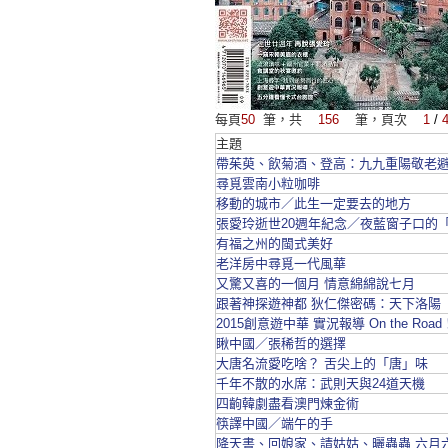
每頁
50
筆，共
156
筆，頁次
1
/
主題
帶茱萸、飲菊酒、登高：九九重陽敬老
尋覓雲南小粒咖啡
移動的城市／此生一定要去的地方
張愛玲逝世20週年紀念／夜藍窗子口的
有福之州的閩式美好
老洋房中尋覓一代風華
又驚又喜的一個月 情意綿綿說七月
跟著神探遊神都 狄仁傑密碼：天下洛陽
2015創意遊中華 實況報導 On the Road
瞅中國／張稀哲的選擇
大唐名流愛吃啥？ 舌尖上的「唐」味
千年不散的水席：武則天與24道天機
四齣韓劇盡看澳門煉金術
筷譯中國／端午的手
降天書、回娘家、請姑姑、曬蟲蟲 六月