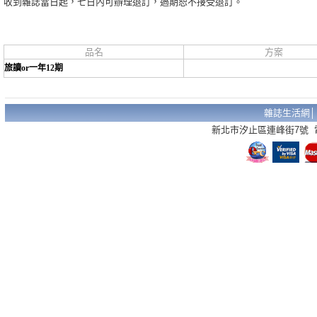
收到雜誌當日起，七日內可辦理退訂，過期恕不接受退訂。
品名
方案
旅讀or一年12期
雜誌生活網
新北市汐止區連峰街7號 電話：02