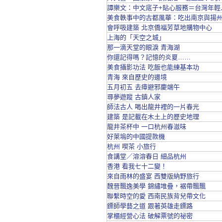
譚樂文：中文底子+貼心服務＝台灣年輕
美食軼事中的古都風華：吃出南京與揚
會呼吸建築 北京僑福芳草地購物中心
上海的「天空之城」
那一滴天堂的眼淚 青海湖
你還記得嗎？記憶的炎夏……
美食攝影功法 吃飯也能練基本功
青海 來自歷史的邊境
五月初五 去瘴避邪慶端午
尋夢遊蹤 古鎮人家
師法古人 喝出龍井裡的一片春光
建築 是記載在木土上的歷史地理
龍井茶杯中 一口杭州春滋味
好萊塢的中國提款機
杭州 喫茶 小旅行
食講堂／溶溶春日 細品杭州
香港 看我七十二變！
來自雨林的盛宴 西雙版納野旅行
魏晉飄逸美學 錦繡堆疊，裾帶飄飄
聯繫時空的愛 西南民族背兒帶文化
鏢師學藝之道 跟著英雄走鏢路
掌櫃經營心法 破解票號的祕密