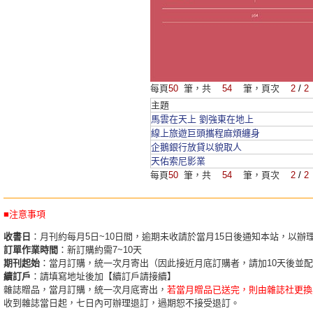
每頁
50
筆，共
54
筆，頁次
2
/
2
主題
馬雲在天上 劉強東在地上
線上旅遊巨頭攜程麻煩纏身
企鵝銀行放貸以貌取人
天佑索尼影業
每頁
50
筆，共
54
筆，頁次
2
/
2
■注意事項
收書日
：月刊約每月5日~10日間，逾期未收請於當月15日後通知本站，以辦
訂單作業時間
：新訂購約需7~10天
期刊起始
：當月訂購，統一次月寄出（因此接近月底訂購者，請加10天後並
續訂戶
：請填寫地址後加【續訂戶請接續】
雜誌贈品，當月訂購，統一次月底寄出，
若當月贈品已送完，則由雜誌社更換
收到雜誌當日起，七日內可辦理退訂，過期恕不接受退訂。