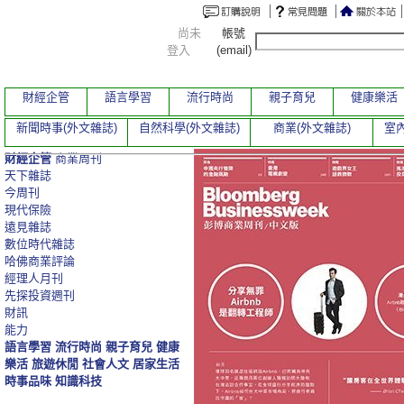
尚未
帳號
登入
(email)
財經企管
語言學習
流行時尚
親子育兒
健康樂活
新聞時事(外文雜誌)
自然科學(外文雜誌)
商業(外文雜誌)
室內
財經企管
商業周刊
天下雜誌
今周刊
現代保險
遠見雜誌
數位時代雜誌
哈佛商業評論
經理人月刊
先探投資週刊
財訊
能力
語言學習
流行時尚
親子育兒
健康
樂活
旅遊休閒
社會人文
居家生活
時事品味
知識科技