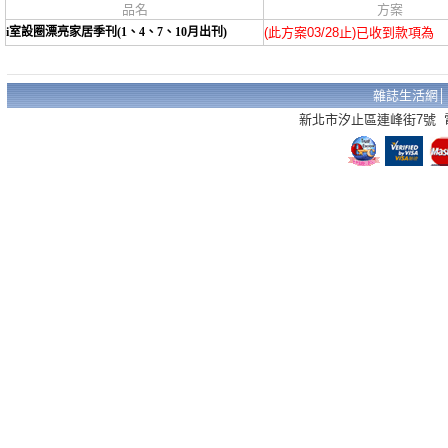
品名
方案
i室設圈漂亮家居季刊(1、4、7、10月出刊)
(此方案03/28止)已收到款項為
雜誌生活網
新北市汐止區連峰街7號 電話：02