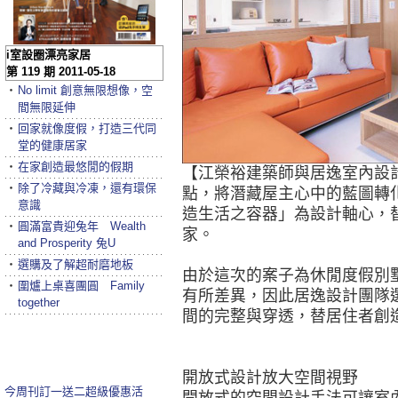
i室設圈漂亮家居
第 119 期 2011-05-18
‧
No limit 創意無限想像，空
間無限延伸
‧
回家就像度假，打造三代同
堂的健康居家
‧
在家創造最悠閒的假期
【江榮裕建築師與居逸室內設
‧
除了冷藏與冷凍，還有環保
點，將潛藏屋主心中的藍圖轉
意識
造生活之容器」為設計軸心，
‧
圓滿富貴迎兔年 Wealth
家。
and Prosperity 兔U
‧
選購及了解超耐磨地板
由於這次的案子為休閒度假別
‧
圍爐上桌喜團圓 Family
有所差異，因此居逸設計團隊
together
間的完整與穿透，替居住者創
開放式設計放大空間視野
今周刊訂一送二超級優惠活