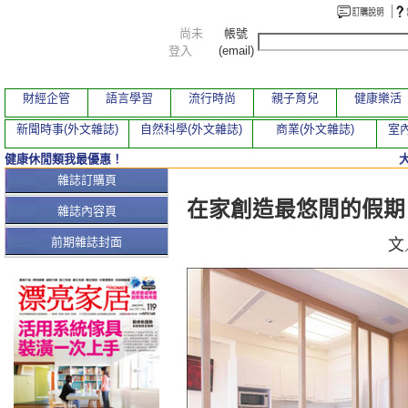
尚未
帳號
登入
(email)
財經企管
語言學習
流行時尚
親子育兒
健康樂活
新聞時事(外文雜誌)
自然科學(外文雜誌)
商業(外文雜誌)
室內
健康休閒類我最優惠！
本期文章
雜誌訂購頁
在家創造最悠閒的假期
雜誌內容頁
前期雜誌封面
文