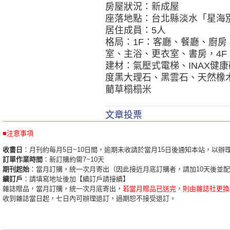
房屋狀況：新成屋
座落地點：台北縣淡水「星海
居住成員：5人
格局：1F：客廳、餐廳、廚房
室、主浴、更衣室、書房，4
建材：氣壓式電梯、INAX健
度黑大理石、黑雲石、天然橡
藺草榻榻米
文章投票
■注意事項
收書日
：月刊約每月5日~10日間，逾期未收請於當月15日後通知本站，以辦
訂單作業時間
：新訂購約需7~10天
期刊起始
：當月訂購，統一次月寄出（因此接近月底訂購者，請加10天後並
續訂戶
：請填寫地址後加【續訂戶請接續】
雜誌贈品，當月訂購，統一次月底寄出，
若當月贈品已送完，則由雜誌社更換
收到雜誌當日起，七日內可辦理退訂，過期恕不接受退訂。