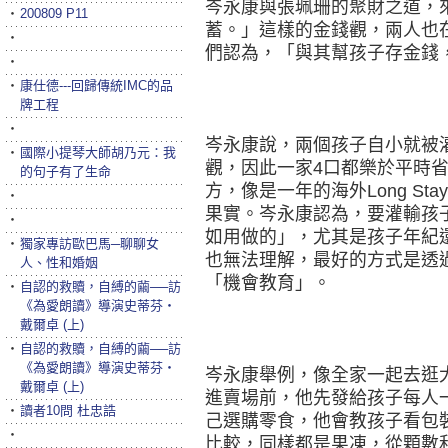
岑永康與張珮珊的聚財之道，
‧
200809 P11
蓄。」這樣的金錢觀，兩人也
‧
們認為，「與其幫孩子存金錢
‧
‧
康仕德---回歸傳統IMC的品
牌工程
‧
岑永康說，兩個孩子自小就被
‧
國際小提琴大師胡乃元：我
觀，因此一家4口都樂於平時
的句子有了生命
方，像是一年的海外Long S
‧
果實。岑永康認為，要灌輸孩
‧
如用做的」，尤其是孩子年紀
‧
獨家專訪歐巴馬─聊聊女
也無法理解，最好的方式是透
人、性和婚姻
「機會教育」。
‧
自認的救贖，自縛的繭──訪
《為愛朗讀》導演史蒂芬‧
戴爾卓 (上)
‧
自認的救贖，自縛的繭──訪
《為愛朗讀》導演史蒂芬‧
岑永康舉例，像全家一起去逛
戴爾卓 (上)
進賣場前，他先發給孩子每人一
‧
讀者10問 杜忠誥
己選購零食，他會教孩子看包
‧
比較，同樣都是果凍，從顆數