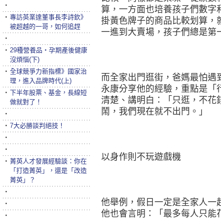
‧
算，一方面也培養孩子們數字
‧
專訪英業達董事長李詩欽》
掛黃色牌子的商品比較划算，
被超越的一哥，如何追趕
一進到大賣場，孩子們總是第
‧
‧
29種營養品‧孕期產後健康
沒煩惱(下)
‧
全球競爭力新指標》國家治
而全家出門逛街，爸媽最怕遇
理，進入品牌時代(上)
永康分享他的經驗，重點是「
‧
下半年股票、基金，長線短
清楚、講明白：「只逛，不花
做就對了！
鬧，我們現在就不出門。」
‧
‧
7大必勝談判絕技！
‧
‧
以身作則不玩遊戲機
‧
菁英人才發展經驗談：你在
「打造菁英」，還是「改造
菁英」？
‧
他舉例，假日一定是全家人一
‧
他也會言明：「最多每人只能花
‧