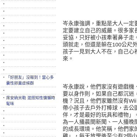
‧
‧
‧
岑永康強調，重點是大人一定
‧
定要建立自己的威嚴。很多家
‧
妥協，只好被小孩牽著鼻子走
‧
頭就走，但還是躲在100公尺
‧
孩子一見到大人不在，自己心
‧
來。
‧
‧
‧
「好朋友」沒報到！當心多
囊性卵巢症候群
岑永康說，他們家沒有遊戲機
‧
要以身作則，如果自己都沉迷
‧
席安納米勒 混搭知性慵懶時
機？況且，他們家雖然沒有Wii
髦味
帶小孩子去戶外打棒球，去公
‧
伴，才是最好的玩具和禮物」
‧
為一人播晨間新聞、一人播晚
‧
的成長環境。他笑稱，他們家
‧
雞」，每天放學後至少有2個