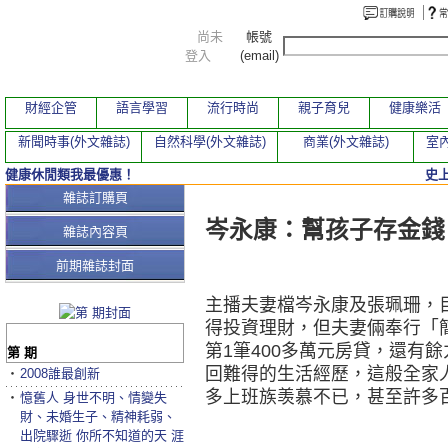
尚未
帳號
登入
(email)
財經企管
語言學習
流行時尚
親子育兒
健康樂活
新聞時事(外文雜誌)
自然科學(外文雜誌)
商業(外文雜誌)
室內
健康休閒類我最優惠！
史
本期文章
雜誌訂購頁
岑永康：幫孩子存金錢
雜誌內容頁
前期雜誌封面
主播夫妻檔岑永康及張珮珊，
得投資理財，但夫妻倆奉行「
第1筆400多萬元房貸，還有餘力全
第 期
回難得的生活經歷，這般全家
‧
2008誰最創新
多上班族羡慕不已，甚至許多
‧
憶舊人 身世不明、情變失
財、未婚生子、精神耗弱、
出院驟逝 你所不知道的天 涯