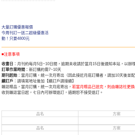
大量訂購優惠報價
今周刊訂一送二超級優惠活
動！只要4800元
■注意事項
收書日
：月刊約每月5日~10日間，逾期未收請於當月15日後通知本站，以辦
訂單作業時間
：新訂購約需7~10天
期刊起始
：當月訂購，統一次月寄出（因此接近月底訂購者，請加10天後並
續訂戶
：請填寫地址後加【續訂戶請接續】
雜誌贈品，當月訂購，統一次月底寄出，
若當月贈品已送完，則由雜誌社更換
收到雜誌當日起，七日內可辦理退訂，過期恕不接受退訂。
品名
方案
品名
方案