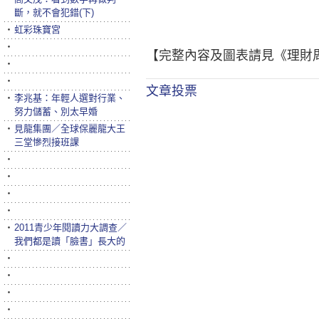
斷，就不會犯錯(下)
‧
虹彩珠寶宮
‧
【完整內容及圖表請見《理財周
‧
‧
文章投票
‧
李兆基：年輕人選對行業、
努力儲蓄、別太早婚
‧
見龍集團／全球保麗龍大王
三堂慘烈接班課
‧
‧
‧
‧
‧
2011青少年閱讀力大調查／
我們都是讀「臉書」長大的
‧
‧
‧
‧