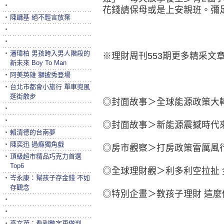
‧
花錢請保母或是上安親班。彌
‧
陳鏞基 絕不輕言放棄
‧
‧
‧
潘瑋柏 男孩跨入男人階段的
※理財周刊553期更多精采文
新未來 Boy To Man
‧
阿美英雄 獅披秀登場
‧
台北市都會小旅行 單車兜風
逛街散步
◎封面故事＞全球能源政策大
‧
‧
◎封面故事＞新能源震撼時代
‧
賴清德的台南夢
‧
陳奕迅 過癮獨角戲
◎房市觀察＞打房政策雷厲風
‧
頂級超市精品巧克力首選
Top6
◎全球理財觀＞利多利空拉扯
‧
岑永康：幫孩子存金錢 不如
存觀念
◎特別企畫＞教孩子理財 這麼
‧
‧
‧
高文茂：看到數字再做判