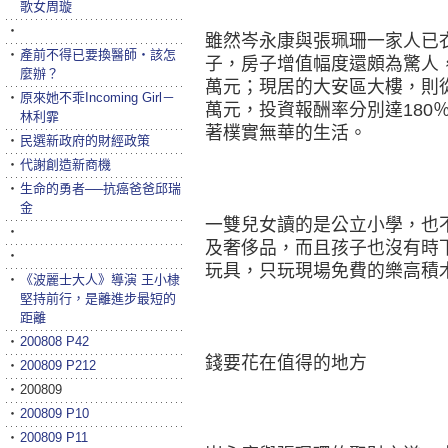
歌女周璇
‧
雖然岑永康與張珮珊一家人已
‧
產前不得已要換醫師‧該怎
子，房子增值幅度還頗為驚人，
麼辦？
萬元；現居的大安區大樓，則從
‧
原來她不乖Incoming Girl－
萬元，投資報酬率分別達180
林利霏
著樸實無華的生活。
‧
民選新政府的財經政策
‧
代謝創造新商機
‧
生命的勇者──抗癌爸爸邱瑞
金
一雙兒女讀的是公立小學，也
‧
及奢侈品，而且孩子也沒有時
‧
玩具，只玩現場免費的樂高積
‧
《波麗士大人》導演 王小棣
堅持前行，是離進步最短的
距離
‧
200808 P42
錢要花在值得的地方
‧
200809 P212
‧
200809
‧
200809 P10
‧
200809 P11