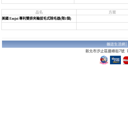
品名
方案
美國 Emjoi 專利雙排夾輪拔毛式除毛器(限1個)
雜誌生活網
新北市汐止區連峰街7號 電話：02