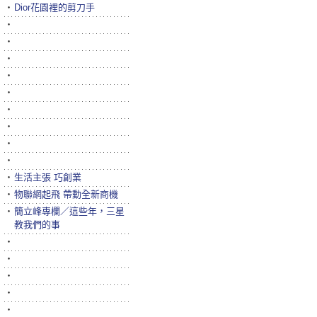
‧
Dior花園裡的剪刀手
‧
‧
‧
‧
‧
‧
‧
‧
‧
‧
生活主張 巧創業
‧
物聯網起飛 帶動全新商機
‧
簡立峰專欄／這些年，三星
教我們的事
‧
‧
‧
‧
‧