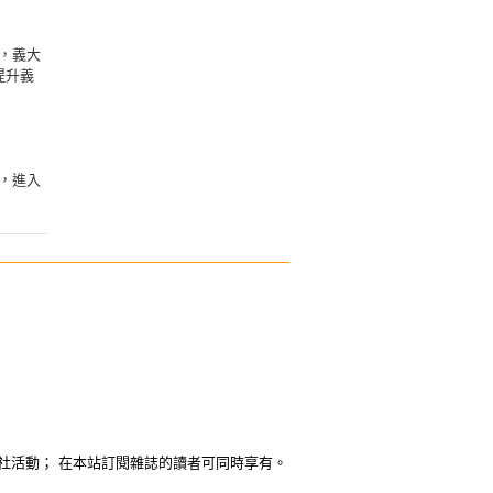
，義大
提升義
，進入
社活動； 在本站訂閱雜誌的讀者可同時享有。