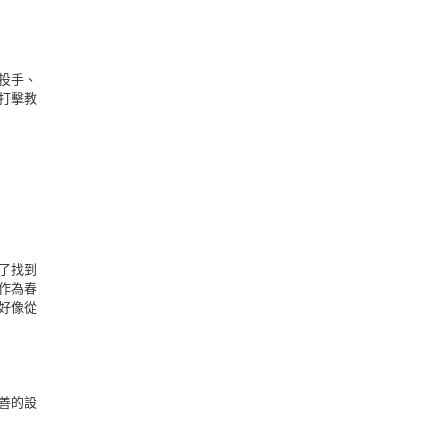
投手、
打擊教
了找到
作為春
好像從
善的設