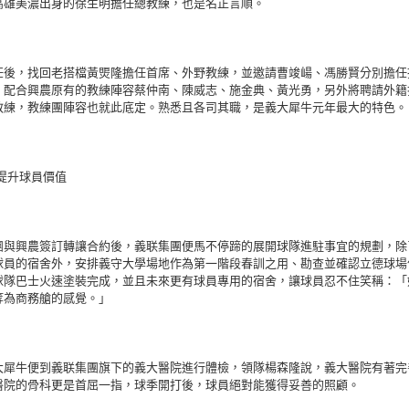
高雄美濃出身的徐生明擔任總教練，也是名正言順。
任後，找回老搭檔黃煚隆擔任首席、外野教練，並邀請曹竣崵、馮勝賢分別擔任
，配合興農原有的教練陣容蔡仲南、陳威志、施金典、黃光勇，另外將聘請外籍
教練，教練團陣容也就此底定。熟悉且各司其職，是義大犀牛元年最大的特色。
提升球員價值
團與興農簽訂轉讓合約後，義联集團便馬不停蹄的展開球隊進駐事宜的規劃，除
球員的宿舍外，安排義守大學場地作為第一階段春訓之用、勘查並確認立德球場
球隊巴士火速塗裝完成，並且未來更有球員專用的宿舍，讓球員忍不住笑稱：「
等為商務艙的感覺。」
大犀牛便到義联集團旗下的義大醫院進行體檢，領隊楊森隆說，義大醫院有著完
醫院的骨科更是首屈一指，球季開打後，球員絕對能獲得妥善的照顧。