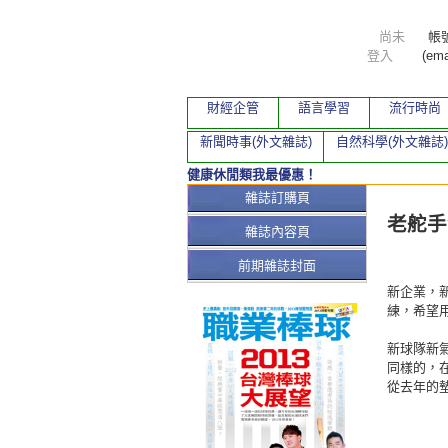
尚未
帳
登入
(ema
財經企管
語言學習
流行時尚
新聞時事(外文雜誌)
自然科學(外文雜誌)
健康休閒類我最優惠！
本期文
雜誌訂購頁
老舵手
雜誌內容頁
前期雜誌封面
新企業，
練，希望
新球隊新
同樣的，
從去年的