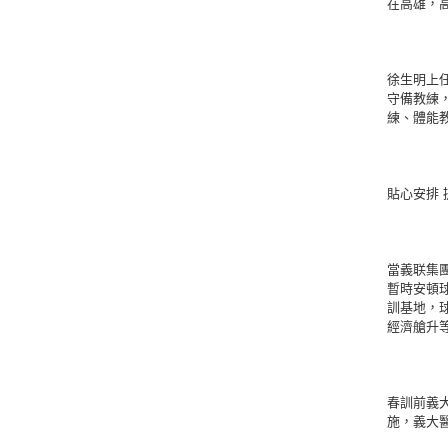
在高雄，
徐生明上
守備教練
練、體能
貼心安排 
當義联集
暫時安頓
訓基地，
經濟艙升
春訓前義
施，義大