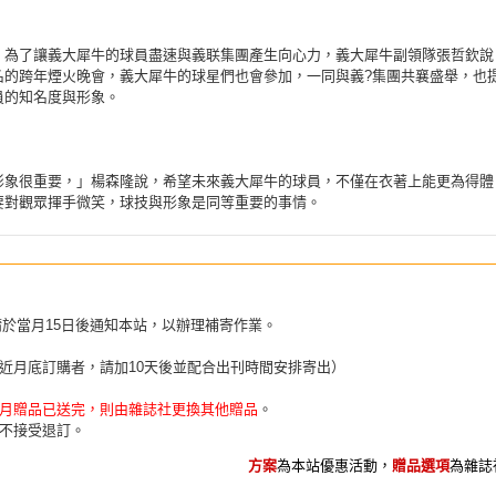
，為了讓義大犀牛的球員盡速與義联集團產生向心力，義大犀牛副領隊張哲欽說
名的跨年煙火晚會，義大犀牛的球星們也會參加，一同與義?集團共襄盛舉，也
員的知名度與形象。
形象很重要，」楊森隆說，希望未來義大犀牛的球員，不僅在衣著上能更為得體
要對觀眾揮手微笑，球技與形象是同等重要的事情。
請於當月15日後通知本站，以辦理補寄作業。
近月底訂購者，請加10天後並配合出刊時間安排寄出）
月贈品已送完，則由雜誌社更換其他贈品
。
不接受退訂。
方案
為本站優惠活動，
贈品選項
為雜誌