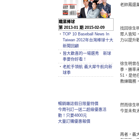
老帥鳳還
職業棒球
第 2013-01 期 2015-02-09
找回徐生
‧
TOP 10 Baseball News In
眾人皆知
Taiwan 2012年台灣棒球十大
力以提升
新聞回顧
‧
皆大歡喜的一場選秀 新球
季要你好看！
徐生明曾在
‧
老舵手領航 義大犀牛航向新
季，勝率未
球季
51，是
教練職務
暢銷雜誌假日限量特價
然而徐生
今周刊訂一送二超級優惠活
今並未有
動！只要4800元
大量訂購優惠報價
再者，義