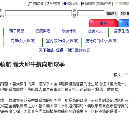
號
密
il)
碼
文章總覽
首頁
雜
親子育兒
健康樂活
旅遊休閒
社會人文
居家生活
商業(外文雜誌)
室內設計(外文雜誌)
流行時尚(外文雜誌)
天下雜誌+任選一刊只要2980元
章
領航 義大犀牛航向新球季
撰文／
新球團，義大犀牛的第一個球季，選擇職棒經驗豐富的徐生明擔任「義大元年」
用他的職棒經驗，帶給義大犀牛未來幾年穩定進步的戰績。(攝影／戴嗣松)
氣象，義联集團成為中華職棒的新同學，用極高的效率，盡可能的滿足球隊所有
在竭盡全義联集團之力，輔佐義大犀牛上軌道的同時，義联集團自然希望球隊的
墊底谷底反彈，因此具有豐富職棒總教練經歷的徐生明，是個不錯的選擇。