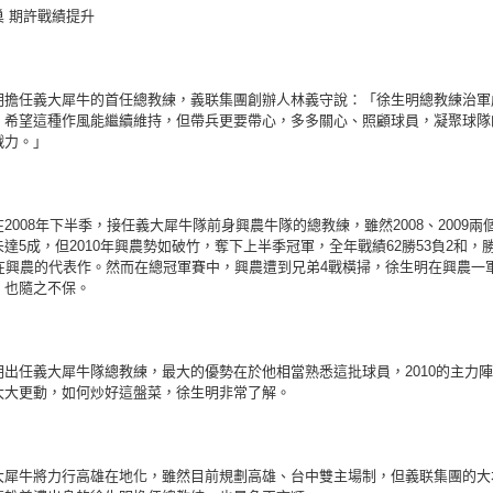
巢 期許戰績提升
明擔任義大犀牛的首任總教練，義联集團創辦人林義守說：「徐生明總教練治軍
，希望這種作風能繼續維持，但帶兵更要帶心，多多關心、照顧球員，凝聚球隊
戰力。」
2008年下半季，接任義大犀牛隊前身興農牛隊的總教練，雖然2008、2009兩
達5成，但2010年興農勢如破竹，奪下上半季冠軍，全年戰績62勝53負2和，
他在興農的代表作。然而在總冠軍賽中，興農遭到兄弟4戰橫掃，徐生明在興農一
，也隨之不保。
明出任義大犀牛隊總教練，最大的優勢在於他相當熟悉這批球員，2010的主力
太大更動，如何炒好這盤菜，徐生明非常了解。
大犀牛將力行高雄在地化，雖然目前規劃高雄、台中雙主場制，但義联集團的大