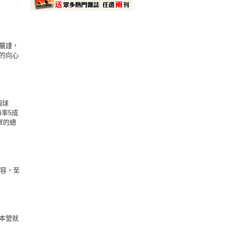
嚴謹，
的向心
個球
勝率5成
軍的總
陣容，至
本營就