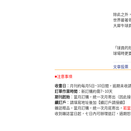
除此之外
世界最著
大犀牛球
「球員的
球場時更
文章投票
■注意事項
收書日
：月刊約每月5日~10日間，逾期未收
訂單作業時間
：新訂購約需7~10天
期刊起始
：當月訂購，統一次月寄出（因此接
續訂戶
：請填寫地址後加【續訂戶請接續】
雜誌贈品，當月訂購，統一次月底寄出，
若當
收到雜誌當日起，七日內可辦理退訂，過期恕