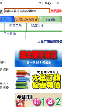
今日訂購者
今日訪客：12016
誌清單
訂雜誌免費贈品
商品區
時事品味
知識科技
日文雜誌
大量訂購優惠報價
王翊亘
的總教
需求。
戰績能