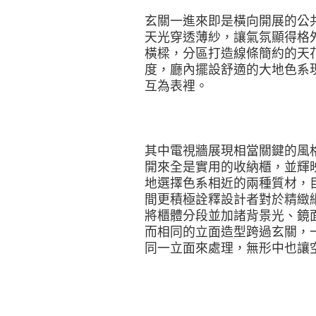
玄關一進來即是橫向開展的公
天光穿透薄紗，讓氣氛顯得格
橫樑，分區打造線條簡約的天
度，廳內擺設舒適的大地色系
互為表裡。
其中電視牆展現相當關鍵的風
開來全是實用的收納櫃，並輝
地選擇色系相近的兩種質材，
間更積極詮釋設計者對於精緻
將櫃體分段並加諸背景光、鏡
而相同的立面造型跨過玄關，
同一立面來處理，無形中也讓