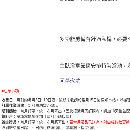
多功能房備有舒適臥榻，必要
主臥浴室靠窗安排特製浴池，
文章投票
■注意事項
收書日
：月刊約每月5日~10日間，逾期未收請於當月15日後通知本站，以辦
訂單作業時間
：新訂購約需7~10天
期刊起始
：當月訂購，統一次月寄出（因此接近月底訂購者，請加10天後並
續訂戶
：請填寫地址後加【續訂戶請接續】
雜誌贈品，當月訂購，統一次月底寄出，
若當月贈品已送完，則由雜誌社更換
收到雜誌當日起，七日內可辦理退訂，過期恕不接受退訂。