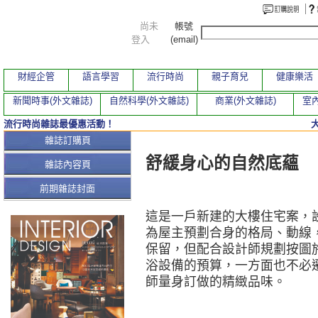
尚未
帳號
登入
(email)
財經企管
語言學習
流行時尚
親子育兒
健康樂活
新聞時事(外文雜誌)
自然科學(外文雜誌)
商業(外文雜誌)
室內
流行時尚雜誌最優惠活動！
本期文章
雜誌訂購頁
舒緩身心的自然底蘊
雜誌內容頁
前期雜誌封面
這是一戶新建的大樓住宅案，
為屋主預劃合身的格局、動線
保留，但配合設計師規劃按圖
浴設備的預算，一方面也不必
師量身訂做的精緻品味。