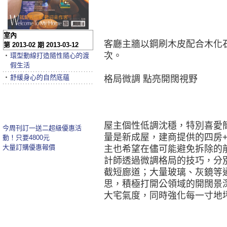
室內
客廳主牆以鋼刷木皮配合木化
第 2013-02 期 2013-03-12
次。
‧
環型動線打造隨性隨心的渡
假生活
‧
舒緩身心的自然底蘊
格局微調 點亮開闊視野
屋主個性低調沈穩，特別喜愛
今周刊訂一送二超級優惠活
量是新成屋，建商提供的四房
動！只要4800元
大量訂購優惠報價
主也希望在儘可能避免拆除的
計師透過微調格局的技巧，分
截短廊道；大量玻璃、灰鏡等
思，積極打開公領域的開闊景
大宅氣度，同時強化每一寸地