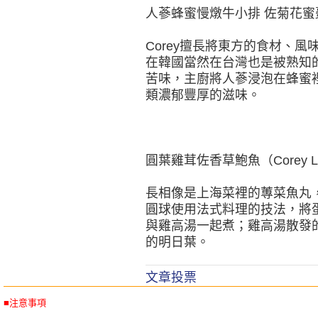
人蔘蜂蜜慢燉牛小排 佐菊花蜜棗百
Corey擅長將東方的食材、
在韓國當然在台灣也是被熟知
苦味，主廚將人蔘浸泡在蜂蜜
類濃郁豐厚的滋味。
圓葉雞茸佐香草鮑魚（Corey L
長相像是上海菜裡的蓴菜魚丸
圓球使用法式料理的技法，將
與雞高湯一起煮；雞高湯散發
的明日葉。
文章投票
■注意事項