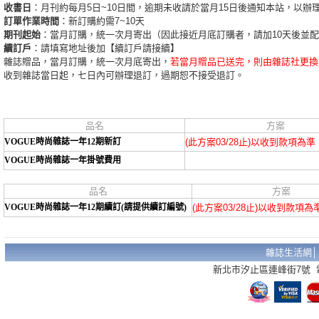
收書日
：月刊約每月5日~10日間，逾期未收請於當月15日後通知本站，以辦
訂單作業時間
：新訂購約需7~10天
期刊起始
：當月訂購，統一次月寄出（因此接近月底訂購者，請加10天後並
續訂戶
：請填寫地址後加【續訂戶請接續】
雜誌贈品，當月訂購，統一次月底寄出，
若當月贈品已送完，則由雜誌社更換
收到雜誌當日起，七日內可辦理退訂，過期恕不接受退訂。
品名
方案
VOGUE時尚雜誌一年12期新訂
(此方案03/28止)以收到款項為準
VOGUE時尚雜誌一年掛號費用
品名
方案
VOGUE時尚雜誌一年12期續訂(請提供續訂編號)
(此方案03/28止)以收到款項為
雜誌生活網
新北市汐止區連峰街7號 電話：02