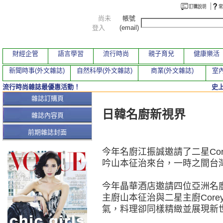
尚未
帳號
登入
(email)
財經企管
語言學習
流行時尚
親子育兒
健康樂活
新聞時事(外文雜誌)
自然科學(外文雜誌)
商業(外文雜誌)
室內
流行時尚雜誌最優惠活動！
史
本期文章
雜誌訂購頁
日韓名廚新視界
雜誌內容頁
前期雜誌封面
今年名廚江振誠邀請了二星Corey 
吟山本征治來台，一時之間台
今年晶華酒店邀請四位亞洲名
主廚山本征治與二星主廚Core
氣，料理卻同樣精緻並展現新