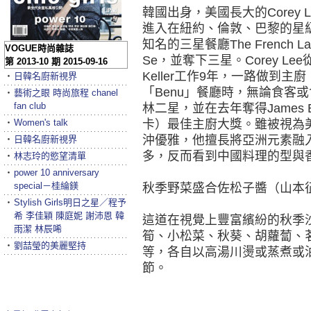
韓國出身，美國長大的Corey
進入在紐約、倫敦、巴黎的星級餐廳
知名的三星餐廳The French 
VOGUE時尚雜誌
Se，並奪下三星。Corey L
第 2013-10 期 2015-09-16
Keller工作9年，一路做到主
‧
日韓名廚新視界
「Benu」餐廳時，無論食客
‧
藝術之眼 時尚旅程 chanel
fan club
林二星，並在去年奪得James B
‧
Women's talk
卡）最佳主廚大獎。雖被視為美國
沖優雅，他擅長將亞洲元素融
‧
日韓名廚新視界
多，反而看到中國料理的型與
‧
林志玲的慾望清單
‧
power 10 anniversary
special－桂綸鎂
秋季野菜盛合佐松子醬（山本
‧
Stylish Girls明日之星／程予
希 李佳穎 陳庭妮 謝沛恩 韓
這道在視覺上豐富繽紛的秋季
雨潔 林辰唏
筍、小松菜、秋葵、胡蘿蔔、
‧
劉喆瑩的美麗堅持
等，各自以高湯川燙或蒸煮或
節。