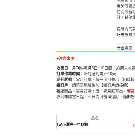
毛撢師傅
老師傅說這
特別依著毛
計，希望
從厝內的
巧思被賦
文章投票
■注意事項
收書日
：月刊約每月5日~10日間，逾期未收
訂單作業時間
：新訂購約需7~10天
期刊起始
：當月訂購，統一次月寄出（因此接
續訂戶
：請填寫地址後加【續訂戶請接續】
雜誌贈品，當月訂購，統一次月底寄出，
若當
收到雜誌當日起，七日內可辦理退訂，過期恕
品名
LaVie漂亮一年12期