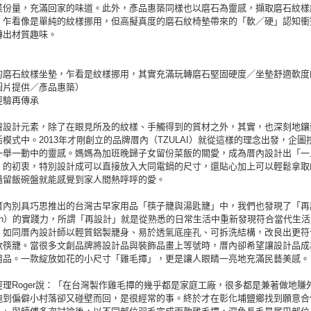
菜份量，充滿回家的味道。此外，彥品惠築同樣也以磨石為靈感，擷取磨石紋樣
，乍看像是單純的紋樣挪用，但高擬真度的磨石紋椅墊帶來的「軟／硬」認知衝
轉出材質趣味。
的磨石紋樣坐墊，乍看是紋樣挪用，其實充滿玩轉磨石堅固硬度／坐墊舒適軟度
圖片提供／彥品惠築）
經驗再傳承
灣設計元素，除了在眼見所及的紋樣、手觸得到的質材之外，其實，也深刻地鑲
模式中。2013年才剛創立的品牌厝內（TZULAI）就從這樣的理念出發，企圖
一舉一動中的靈感。媽媽為加班晚歸子女留份菜飯的關愛，成為厝內設計出「一
」的初衷，特別設計成可以直接放入大同電鍋的尺寸，還貼心加上可以輕鬆拿取
過留飯碗盤就能感覺到家人間熱呼呼的愛。
厝內別具巧思推出的台灣古早家用品「筷子籠與湯匙籠」中，我們也發現了「再
esign）的實踐力，所謂「再設計」就是從熟悉的日常生活中重新發現符合當代生
，如同厝內設計師以輕質鋁製籠身、易於透氣底座孔、可拆洗結構，改良出更符
款筷籠。當很多文創品牌將設計品與裝飾品畫上等號時，厝內卻希望讓設計品成
用品。一款綻放如花的小尺寸「雞毛撢」，更是讓人眼睛一亮地充滿民藝美感。
經理Roger說：「在台灣製作雞毛撢的幾乎都是家庭工廠，很多都是兼著做地賺
跑到偏僻小村落卻又碰壁而回，是很經常的事。終於才在彰化埔鹽鄉找到願意合