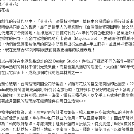
供／爿爿花）
新花樣
再創作的設計作品中，「爿爿花」顯得特別搶眼，這個由台灣師範大學設計系甫
湯晴雯共同創立的品牌，最早是從兩人的畢業製作《台灣傳統瓷磚圖鑒》論文開
的他們走訪了台灣各地，拍攝蒐集了日據時代到六○年代的特色老瓷磚，甚至連外
採樣的田野，而金門當地的馬約利卡瓷磚（Majolica tile），更是讓他們驚艷
喜，他們從瓷磚常被使用的廚浴空間聯想出衍生商品─手工肥皂，並且將老瓷磚
上，現在更結合3D列印製模技術挑戰更複雜的紋樣表現！
以來專注在水泥飾品設計的22 Design Studio，也推出了截然不同的新作─壓
玻璃半透明的質材不僅引光效果佳，而且也兼具適切的隱密性，大約自1960年
用在民宅窗面上，成為那個時代的經典材質之一。
由新竹玻璃、台灣玻璃兩間公司所製造，以雕有花紋的巨型滾筒壓印出圖案。22
n Studio的設計師游聲堯與鄭伊婷到台南旅行時，在許多保存良好的老房子上發現
玻璃紋樣，因此特別選出銀星、海棠、鑽石三種花色，以全手工方式使用聚酯樹
載著歲月回憶的玻璃壓花繼續陪伴在每日生活當中。
典物件的紋樣為元素，黑生起司設計師陳如薇、楊志偉更在吃著烤地瓜的時候產
瓜皮好像是包裝紙，拿在手中如同器皿的使用，可以直接拿著吃！」因此萌發以
樣為主軸的設計想法。考慮到雙手碰觸杯體的直接感受，特別挑選了6款果皮各
土水果，包括荔枝、鳳梨、地瓜、哈蜜瓜、黃瓜、釋迦，讓使用者可以從觸覺啟