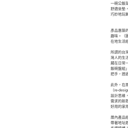
一碗公飯
舒適坐墊
巧妙地玩
彥品惠築
趣味。（
在地生活
所謂的台
灣人的生活
藏在日常
飯碗盤組
把手，透
此外，在
（re-d
設計思維
需求的新
好用的家
厝內產品
帶著地址