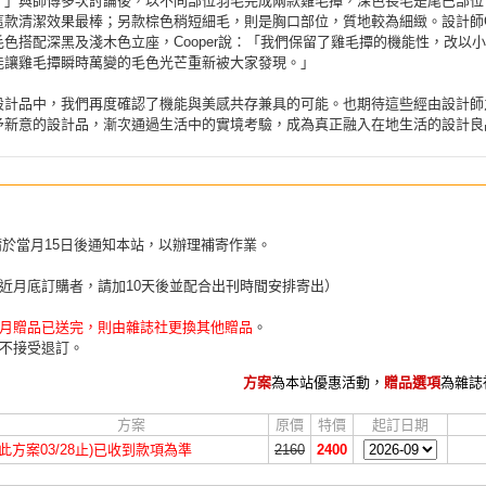
！」與師傅多次討論後，以不同部位羽毛完成兩款雞毛撢，深色長毛是尾巴部位
款清潔效果最棒；另款棕色稍短細毛，則是胸口部位，質地較為細緻。設計師Co
色搭配深黑及淺木色立座，Cooper說：「我們保留了雞毛撢的機能性，改以
能讓雞毛撢瞬時萬變的毛色光芒重新被大家發現。」
設計品中，我們再度確認了機能與美感共存兼具的可能。也期待這些經由設計師
予新意的設計品，漸次通過生活中的實境考驗，成為真正融入在地生活的設計良
請於當月15日後通知本站，以辦理補寄作業。
近月底訂購者，請加10天後並配合出刊時間安排寄出）
月贈品已送完，則由雜誌社更換其他贈品
。
不接受退訂。
方案
為本站優惠活動，
贈品選項
為雜誌
方案
原價
特價
起訂日期
(此方案03/28止)已收到款項為準
2160
2400