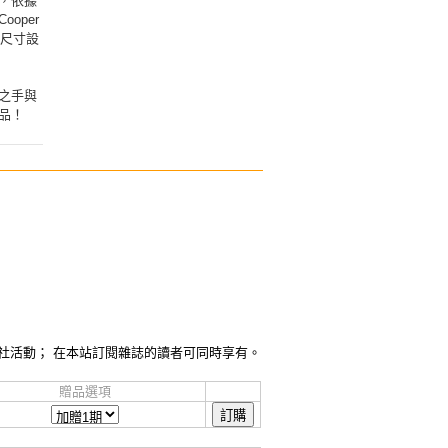
，依據
oper
小尺寸設
之手與
品！
社活動； 在本站訂閱雜誌的讀者可同時享有。
贈品選項