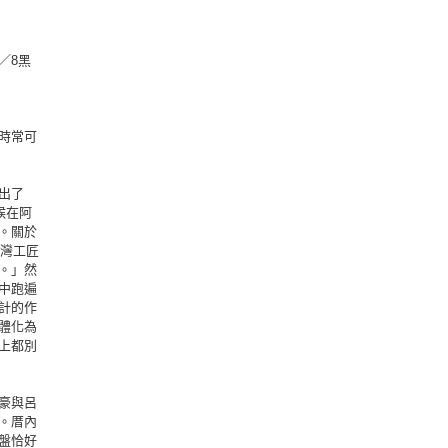
／8黑
時常可
出了
候在阿
。關於
台灣工匠
。」然
中跑遍
計的作
體化為
上都別
豪與呂
。厝內
盤恰好