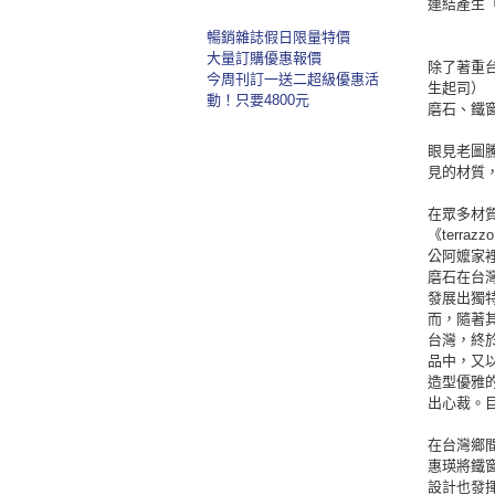
連結產生
暢銷雜誌假日限量特價
大量訂購優惠報價
除了著重
今周刊訂一送二超級優惠活
生起司）
動！只要4800元
磨石、鐵
眼見老圖
見的材質
在眾多材
《terr
公阿嬤家
磨石在台
發展出獨
而，隨著
台灣，終
品中，又
造型優雅
出心裁。
在台灣鄉
惠瑛將鐵
設計也發