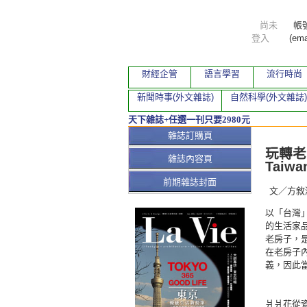
尚未
帳
登入
(ema
財經企管
語言學習
流行時尚
新聞時事(外文雜誌)
自然科學(外文雜誌)
天下雜誌+任選一刊只要2980元
本期文
雜誌訂購頁
玩轉老時
雜誌內容頁
Taiwa
前期雜誌封面
文／方敘
以「台灣
的生活家
老房子，
在老房子
義，因此
爿爿花從