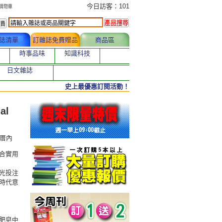
今日訂購者
今日訪客：101
誌清單
訂雜誌免費贈品
商品區
時事品味
知識科技
日文雜誌
史上最優惠訂閱活動！
al
築、厝內
合實用
光投注
時代意
肥皂中