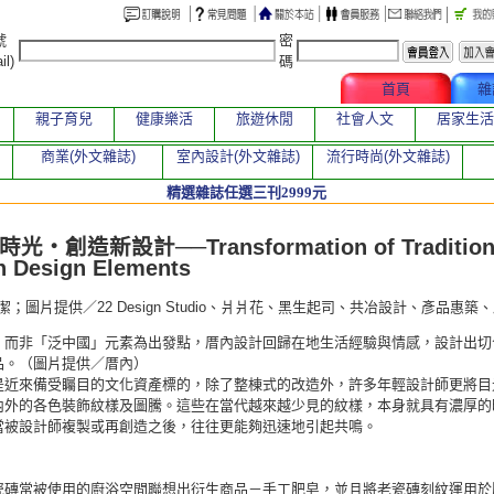
號
密
il)
碼
文章總覽
首頁
雜
親子育兒
健康樂活
旅遊休閒
社會人文
居家生活
商業(外文雜誌)
室內設計(外文雜誌)
流行時尚(外文雜誌)
精選雜誌任選三刊2999元
章
光‧創造新設計──Transformation of Tradition
n Design Elements
潔；圖片提供／22 Design Studio、爿爿花、黑生起司、共冶設計、彥品惠
」而非「泛中國」元素為出發點，厝內設計回歸在地生活經驗與情感，設計出切
品。（圖片提供／厝內）
是近來備受矚目的文化資產標的，除了整棟式的改造外，許多年輕設計師更將目
內外的各色裝飾紋樣及圖騰。這些在當代越來越少見的紋樣，本身就具有濃厚的
當被設計師複製或再創造之後，往往更能夠迅速地引起共鳴。
瓷磚常被使用的廚浴空間聯想出衍生商品－手工肥皂，並且將老瓷磚刻紋運用於