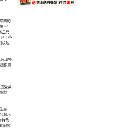
畢業的
始。年
島金門
不已！帶
刻紋運
花玻璃杯
代起很廣
了這些美
酯製
生靈
台灣水
有特色
動記憶