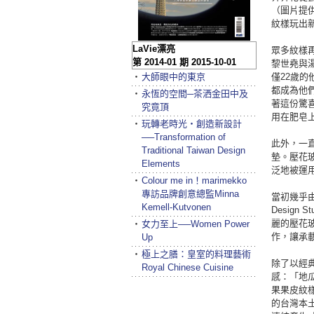
（圖片提
紋樣玩出
LaVie漂亮
眾多紋樣
第 2014-01 期 2015-10-01
黎世堯與
‧
大師眼中的東京
僅22歲
都成為他們
‧
永恆的空間─茶洒金田中及
著這份驚
究竟頂
用在肥皂
‧
玩轉老時光‧創造新設計
──Transformation of
此外，一直
Traditional Taiwan Design
墊。壓花
Elements
泛地被運
‧
Colour me in！marimekko
專訪品牌創意總監Minna
當初幾乎
Kemell-Kutvonen
Desig
麗的壓花
‧
女力至上──Women Power
作，讓承
Up
‧
極上之膳：皇室的料理藝術
除了以經
Royal Chinese Cuisine
感：「地
果果皮紋
的台灣本