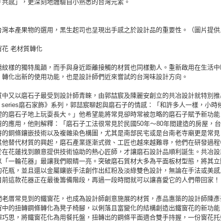
「共感」，更深刻地體驗自小熟悉的台灣元素。
台灣本產果物的選用，黑生起司也呈現出手感之於設計品的重要性。（圖片提供
窗花 老材質轉化
騰紋樣的獨特風韻，而手與身近距離接觸的材質也同樣動人。重新啟用在生活中
，轉化出新的使用功能，也是設計師們近來嘗試的台灣味設計方向。
質中又以磨石子最受到設計師青睞，由郭喆宸及陳麗安創立的共冶設計就特別推
azzo series磨石家飾》系列，郭喆宸聊起與磨石子的情感：「和許多人一樣，小時
裡的磨石子地上玩耍長大。」他希望能將常見卻時常被忽略的磨石子賦予新功能
灣的應用，他則解釋：「磨石子工法很常見於民國50年～80年間建造的房屋，
特的銅條鑲嵌技術以及複雜染色構圖，尤其是南部民宅或是台南老寺廟更是常見
其他替代材質的興起，磨石產業逐漸式微、工匠也越來越難尋，他們在研發過程
於在花蓮找到願意提供技術協助的熱心匠師，才讓磨石設計品順利誕生。共冶設
以「一輪花器」最讓我們眼睛一亮。突破磨石質材大多為平面板材型態，將其立
的花瓶，並且還以金屬鑲嵌手法創作出紅粉及淡綠雙色設計，無論在手法或美感
目前這款花器正在最後籌備階段，再過一段時間就可以讓喜愛它的人們帶回家！
間老厝常見到的鐵窗花，也成為設計師創意施展的材質，彥品惠築的設計師陳彥
窗中的扭轉鋼條轉化為凳子椅腳，以俐落且富變化的結構創造出鐵窗花的新功能
揮巧思，將鐵窗花化為用餐托盤，扭轉出的鋼條平面適合雙手持握，一份窗花托