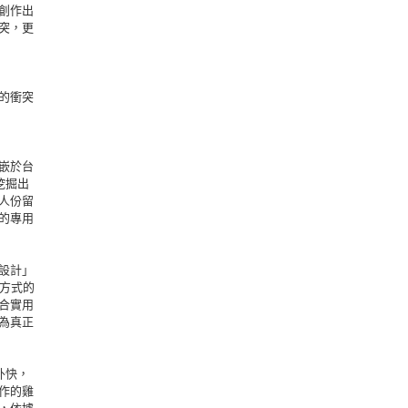
創作出
突，更
的衝突
嵌於台
挖掘出
人份留
的專用
設計」
活方式的
合實用
為真正
外快，
作的雞