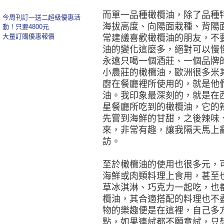
而單一品種橄欖油，除了品種
今周刊訂一送二超級優惠活
海拔高度、向陽面栽種、背陽
動！只要4800元
大量訂購優惠報價
常建議喜歡橄欖油的朋友，不
油的變化這麼多，絕對可以慢
永遠只喝一個酒莊、一個品牌
小農莊的橄欖油，歐洲很多米
廚在餐廳裡所使用的，就是他
油。我印象最深刻的，就是在
星餐廳所吃到的橄欖油，它的
先嘗到海鮮的甘甜，之後辣味
來，非常有趣，讓我隔天馬上
訪。
至於橄欖油的使用也很多元，
海鮮或肉類料理上食用，甚至
草冰淇淋、巧克力一起吃，也
欖油，其合適搭配的料理也不
物的樂趣便是在這裡，自己多
點，如果連試都不願意試，只