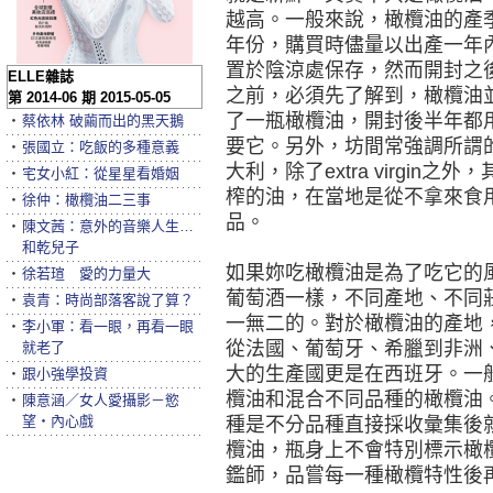
越高。一般來說，橄欖油的產季
年份，購買時儘量以出產一年
置於陰涼處保存，然而開封之
ELLE雜誌
之前，必須先了解到，橄欖油
第 2014-06 期 2015-05-05
了一瓶橄欖油，開封後半年都
‧
蔡依林 破繭而出的黑天鵝
要它。另外，坊間常強調所謂的初榨橄
‧
張國立：吃飯的多種意義
大利，除了extra virgi
‧
宅女小紅：從星星看婚姻
榨的油，在當地是從不拿來食
‧
徐仲：橄欖油二三事
品。
‧
陳文茜：意外的音樂人生…
和乾兒子
如果妳吃橄欖油是為了吃它的
‧
徐若瑄 愛的力量大
葡萄酒一樣，不同產地、不同
‧
袁青：時尚部落客說了算？
一無二的。對於橄欖油的產地
‧
李小軍：看一眼，再看一眼
從法國、葡萄牙、希臘到非洲
就老了
大的生產國更是在西班牙。一
‧
跟小強學投資
欖油和混合不同品種的橄欖油
‧
陳意涵／女人愛攝影－慾
望‧內心戲
種是不分品種直接採收彙集後
欖油，瓶身上不會特別標示橄
鑑師，品嘗每一種橄欖特性後