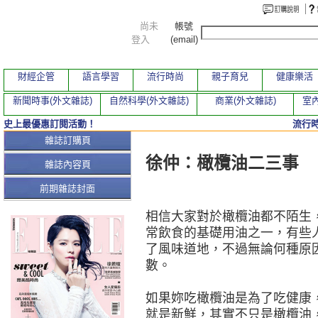
尚未
帳號
登入
(email)
財經企管
語言學習
流行時尚
親子育兒
健康樂活
新聞時事(外文雜誌)
自然科學(外文雜誌)
商業(外文雜誌)
室內
史上最優惠訂閱活動！
流行
本期文章
雜誌訂購頁
徐仲：橄欖油二三事
雜誌內容頁
前期雜誌封面
相信大家對於橄欖油都不陌生
常飲食的基礎用油之一，有些
了風味道地，不過無論何種原
數。
如果妳吃橄欖油是為了吃健康
就是新鮮，其實不只是橄欖油