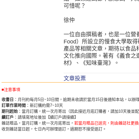
可惜呢？
徐仲
一位自由撰稿者，也是一位營養
Food）所設立的慢食大學取得
產品等相關文章，期待以食品
文化推向國際。著有《義食之
材》、《知味臺灣》。
文章投票
■注意事項
收書日
：月刊約每月5日~10日間，逾期未收請於當月15日後通知本站，以辦
訂單作業時間
：新訂購約需7~10天
期刊起始
：當月訂購，統一次月寄出（因此接近月底訂購者，請加10天後並
續訂戶
：請填寫地址後加【續訂戶請接續】
雜誌贈品，當月訂購，統一次月底寄出，
若當月贈品已送完，則由雜誌社更換
收到雜誌當日起，七日內可辦理退訂，過期恕不接受退訂。