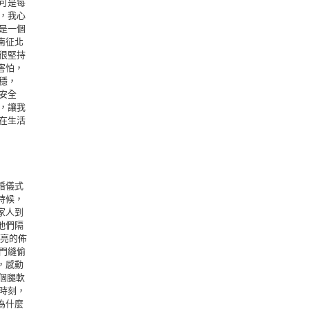
可是每
，我心
是一個
南征北
很堅持
害怕，
穩，
安全
，讓我
在生活
婚儀式
時候，
家人到
他們隔
漂亮的佈
門縫偷
，感動
整個腿軟
時刻，
為什麼