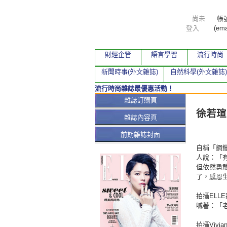
尚未
帳
登入
(ema
財經企管
語言學習
流行時尚
新聞時事(外文雜誌)
自然科學(外文雜誌)
流行時尚雜誌最優惠活動！
本期文
雜誌訂購頁
徐若瑄
雜誌內容頁
前期雜誌封面
自稱「鋼
人說：「
但依然勇
了，感恩
拍攝ELL
喊著：「
拍攝Viv