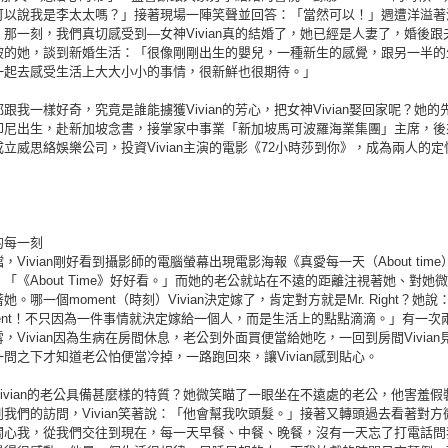
可以說我是李太太嗎？」接著現場一陣笑聲並回答：「當然可以！」週遭洋溢著
那一刻，我們真切感受到—女神Vivian真的結婚了，她已經是人妻了，婚後跟
坡的她，談到新婚生活：「很像剛剛出生的嬰兒，一種新生的感覺，跟另一半的
一起去感受生活上大大小小的事情，很新鮮也很期待。」
跟我一樣好奇，究竟是誰能擄獲Vivian的芳心，把女神Vivian娶回家呢？她的
印尼出生，赴新加坡念書，接掌家中事業「新加坡馬可波羅海業集團」主席，後
立威思絡娛樂公司，投資Vivian主演的電影《72小時莎到你》，成為兩人的定
的每一刻
，Vivian剛好看到攝影師的電腦螢幕出現電影海報《真愛每一天（About time
「《About Time》好好看。」而她的老公就站在不遠的距離注視著她、對她
她。哪一個moment（時刻）Vivian決定嫁了，肯定對方就是Mr. Right？她說
ment！不只因為一件事情就決定嫁給一個人，而是生活上的點點滴滴。」有一次
，Vivian因為生病在房間休息，老公到外面買便當給她吃，一回到房間Vivian
問之下才知道老公怕便當冷掉，一路跑回來，讓Vivian感到貼心。
ivian的老公具備甚麼樣的特質？她微笑瞄了一眼坐在不遠處的老公，他害羞假
我們的訪問，Vivian笑著說：「他會幫我吹頭髮。」接著又轉頭過去看著對方
關心我，從我們交往到現在，每一天早餐、中餐、晚餐，沒有一天忘了打電話問