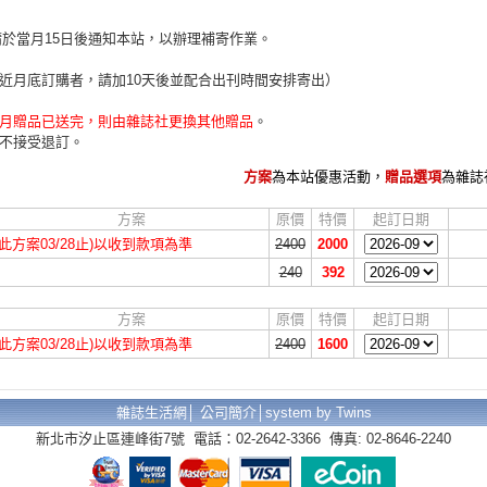
請於當月15日後通知本站，以辦理補寄作業。
近月底訂購者，請加10天後並配合出刊時間安排寄出）
月贈品已送完，則由雜誌社更換其他贈品
。
不接受退訂。
方案
為本站優惠活動，
贈品選項
為雜誌
方案
原價
特價
起訂日期
(此方案03/28止)以收到款項為準
2400
2000
240
392
方案
原價
特價
起訂日期
(此方案03/28止)以收到款項為準
2400
1600
雜誌生活網│
公司簡介
│
system by Twins
新北市汐止區連峰街7號 電話：02-2642-3366 傳真: 02-8646-2240