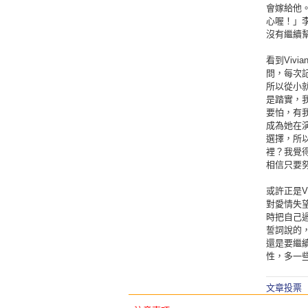
會嫁給他
心喔！」李
沒有繼續
看到Viv
問，每次
所以從小
是踏實，我
要怕，有我
成為她在
選擇，所
裡？我覺
相信只要
或許正是V
對愛情失
時把自己
誓詞說的，
還是要繼
性，多一些
文章投票