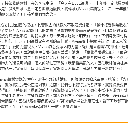
。」接著我轉頭對一旁的李先生說：「今天有ELLE為證，三十年後一定也還要
先生微笑點頭示意一定會繼續這麼做，我轉頭跟Vivian繼續說：「看三十年後
幫妳吹頭髮？！」接著我們倆大笑。
ian婚後如此甜蜜的模樣，其實過去的她從來不敢幻想結婚，「從小接受過無數次
記者問我有沒有幻想過自己的婚禮？其實婚姻對我而言是奢侈的，因為我的父母
就沒有幻想過婚禮，對我來講，每一天可以吃飽，明天有工作，下個月房租付得
只相信自己。」因為對家有強烈的責任感，Vivian從十幾歲時就常常跟家人說
在！」愛的力量很大，Vivian靠著愛家人的力量，從此建立鋼鐵V的形象，這
演藝圈多年來，面對低潮時自我砥礪的話語，她說：「我覺得我運氣很好，因為
以只能站起來往前走！就好像如果房租付不出來，再累也會咬牙撐下去，不然要
得壓力的環境可以讓一個人的韌性更堅強。我是蠻樂觀的人，因為我相信佛祖存
努力祂一定會看到，每次低潮一定會遇到貴人幫助，就會有力量重新站起來！」
ivian這樣樂觀的性格，即使不敢幻想婚姻，但依然勇敢追求幸福，她說：「永
望，就像我跟我老公在遇到彼此之前，我們也不覺得我們會結婚。我覺得要愛自
過得很好，時候到了遇到對的人，婚姻就很自然來了。」她心中嚮往的愛情，就
無論生老病死、無論貧窮富貴，都要愛對方，不離不棄。可愛的是，Vivian堅
續當鋼鐵V，因為她現在要保護老公。(笑)她認為老公過度理性，希望可以卸下
感性，在自己面前relax(放鬆）一點，真情流露。