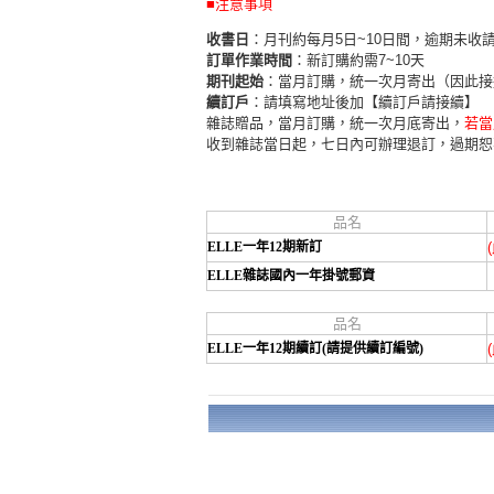
■注意事項
收書日
：月刊約每月5日~10日間，逾期未收
訂單作業時間
：新訂購約需7~10天
期刊起始
：當月訂購，統一次月寄出（因此接
續訂戶
：請填寫地址後加【續訂戶請接續】
雜誌贈品，當月訂購，統一次月底寄出，
若當
收到雜誌當日起，七日內可辦理退訂，過期恕
品名
ELLE一年12期新訂
ELLE雜誌國內一年掛號郵資
品名
ELLE一年12期續訂(請提供續訂編號)