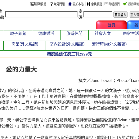
號
密
il)
碼
文章總覽
首頁
雜
親子育兒
健康樂活
旅遊休閒
社會人文
居家生活
商業(外文雜誌)
室內設計(外文雜誌)
流行時尚(外文雜誌)
精選雜誌任選三刊2999元
章
 愛的力量大
撰文／June Howell；Photo／Li
鐵V」的徐若瑄，在尚未碰到真愛之前，她，是一個很ㄍㄧㄥ的女漢子，從小就
有我在，不用怕。」在工作上勇往直衝，在愛情裡雖然跌跌撞撞、甚至曾發表不
敢追愛。今年二月，她在新加坡閃婚的消息意外曝光，她在臉書證實：「2/5我
生命的美好……鋼鐵V無論在世界的任何一個角落，拼命三郎的個性不會變……
E那一天，老公李雲峰也貼心送來餐點探班，眼神流露出無限愛意的Vivian，親
老公老公。」愛情力量大，被愛包圍的鋼鐵V，也徹底在愛的幸福裡熔化。
ian那天，她貼心的帶了一盒喜餅跟大家分享結婚的喜悅，錄影ELLE TV的時候