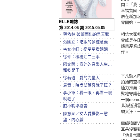
問：「我
幸福氛圍，
居在新加
ELLE雜誌
零開始，
第 2014-06 期 2015-05-05
‧
蔡依林 破繭而出的黑天鵝
相信大家都
雲峰是在
‧
張國立：吃飯的多種意義
娛樂產業成
‧
宅女小紅：從星星看婚姻
作。
‧
徐仲：橄欖油二三事
‧
陳文茜：意外的音樂人生…
和乾兒子
平凡動人
‧
徐若瑄 愛的力量大
拍攝的空檔
‧
袁青：時尚部落客說了算？
極力推薦：
‧
李小軍：看一眼，再看一眼
默地守護著
就老了
一個mo
北海道滑雪
‧
跟小強學投資
頭大汗，一
‧
陳意涵／女人愛攝影－慾
望‧內心戲
繼續追問V
耳朵沒聽到
「他非常