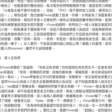
覺得很感動。他是一個生活很規律，早睡早起的人，而我拍戲的時間日夜顛倒，
多晚收工，他都要我吵醒他視訊，每次看到他明明眼睛睜不開，還是很努力睜開
：『以後我太晚不要吵你起來。』他說：『不行。我不要妳收工回家，覺得自己
在。』」聊到這裡，我也跟著Vivian感動了起來，的確，大明星為了演藝事業
跟愛人分隔兩地，相信許多戀人也像他們一樣有必須面臨距離考驗的時候，能夠
視訊維繫著感情是多麼的重要。Vivian拍戲時，有時自己一個人住飯店會感到
盞小燈，一點點聲音干擾就睡不好，但是只要睡前跟愛人說說話，就能夠睡得安
他的溫柔跟疼我的方式，正是我很需要的，因為我們工作這麼長的時間，很沒有
麼談戀愛，很難？因為一直飛、一直飛，但是他一直很主動給我安全感、關心我
跟他過一輩子。」女人要的，不就是這樣的細心與貼心嗎？最動人的愛情，就存
動人的moment，雖然平凡卻很踏實。
喜 家人全到齊
Vivian求婚呢？我逼問：「他有沒有求婚？你知道現在有些男生不一定會有求
vian笑著說：「他有，很傳統的求婚，該做的都有做，單腳屈膝，拿出來戒指的
抖一直抖。」Vivian學著老公手抖的緊張模樣。求婚那天，老公祕密安排雙方
當時Vivian以為兩人只是先去看婚禮場地以及試菜，並不知道其實家人就住在
上，bar邀請了樂團演奏，婚顧問他們要不要去參觀一下，Vivian一進去看到
浪漫的演奏，卻不知道其實是老公的精心安排，兩家人都躲在隔壁房間裡開著小
接著男方單腳屈膝求婚，家人每個人都捧著一根蠟燭出來，Vivian嚇了一大跳
了視線，接著老公說：「baby，妳看一下，媽媽來了。」Vivian驚喜大叫，
來，她感動回憶：「因為他知道我最愛的就是我的家人，所以這一生一次的重要
人在身旁分享我們的喜悅。」聽完之後，我跟Vivian說：「超細心，就知道你