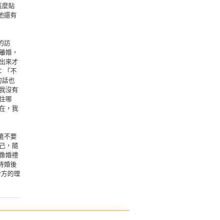
這麼貼
他還有
的訪
離婚，
出來才
：「不
句話也
我沒有
住哪
在，我
遠不要
己，隨
像婚禮
持婚後
對方的理