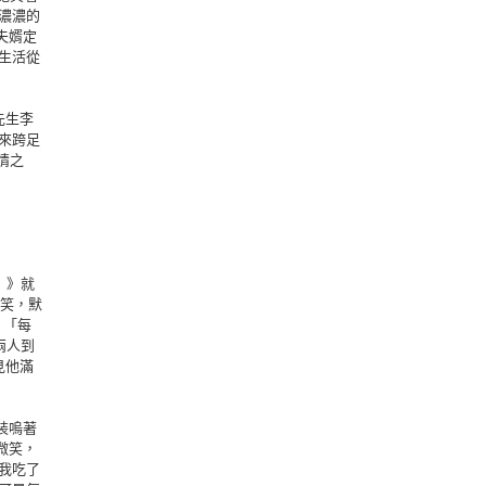
濃濃的
夫婿定
生活從
先生李
來跨足
情之
）》就
微笑，默
：「每
兩人到
見他滿
裝嗚著
微笑，
我吃了