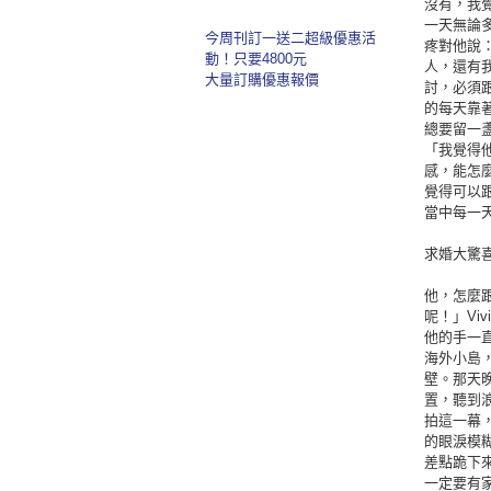
沒有，我
一天無論
今周刊訂一送二超級優惠活
疼對他說
動！只要4800元
人，還有我
大量訂購優惠報價
討，必須
的每天靠著
總要留一
「我覺得
感，能怎
覺得可以
當中每一天
求婚大驚
他，怎麼跟
呢！」Vi
他的手一直
海外小島，
壁。那天晚
置，聽到
拍這一幕，
的眼淚模糊
差點跪下
一定要有家