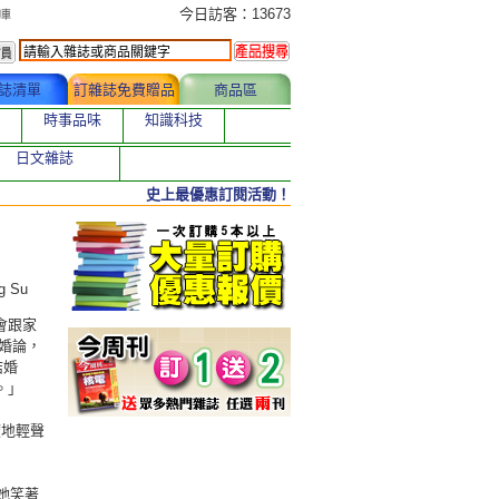
今日訂購者
今日訪客：13673
誌清單
訂雜誌免費贈品
商品區
時事品味
知識科技
日文雜誌
史上最優惠訂閱活動！
ang Su
會跟家
婚論，
結婚
。」
暱地輕聲
，她笑著