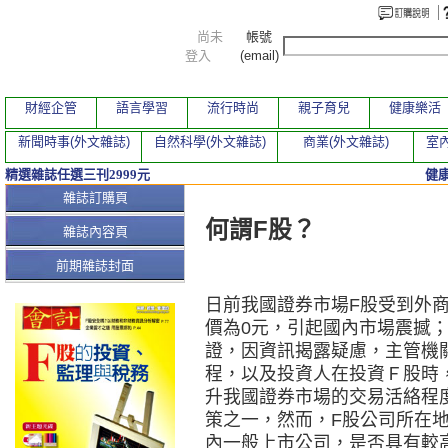
尚未
帳號
登入
(email)
財經企管
語言學習
流行時尚
親子育兒
健康樂活
新聞時事(外文雜誌)
自然科學(外文雜誌)
商業(外文雜誌)
室內
精選雜誌任選三刊2999元
健
本期文章
雜誌訂購頁
何謂F股？
雜誌內容頁
前期雜誌封面
日前我國證券市場F股受到外
價為0元，引起國內市場震撼
證，因資訊揭露疑慮，主管機
程，以及投資人在投資Ｆ股時
升我國證券市場的交易活絡程
策之一，然而，F股公司所在
內一般上市公司，是否具有較