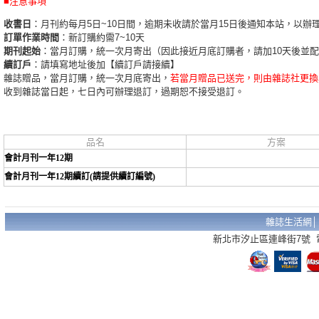
■注意事項
收書日
：月刊約每月5日~10日間，逾期未收請於當月15日後通知本站，以辦
訂單作業時間
：新訂購約需7~10天
期刊起始
：當月訂購，統一次月寄出（因此接近月底訂購者，請加10天後並
續訂戶
：請填寫地址後加【續訂戶請接續】
雜誌贈品，當月訂購，統一次月底寄出，
若當月贈品已送完，則由雜誌社更換
收到雜誌當日起，七日內可辦理退訂，過期恕不接受退訂。
品名
方案
會計月刊一年12期
會計月刊一年12期續訂(請提供續訂編號)
雜誌生活網
新北市汐止區連峰街7號 電話：02