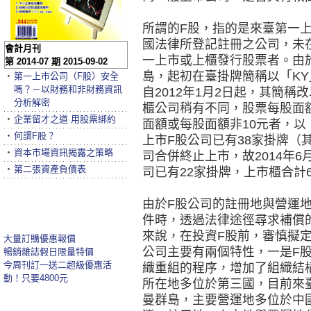
所謂的F股，指的是來臺第一
國法律所登記註冊之公司，未
會計月刊
一上市或上櫃發行股票者。由
第 2014-07 期 2015-09-02
島，起初在臺掛牌簡稱以「K
‧
第一上市公司（F股）安全
嗎？－以財務和非財務資訊
自2012年1月2日起，其簡
分析解密
櫃公司稍有不同，股票每股面額
‧
企業留才之道 用股票綁約
面額或每股面額非10元者，以「
‧
何謂F股？
上市F股公司已有38家掛牌（其
‧
資本市場資訊揭露之策略
司合併終止上市，故2014年6
‧
第二張資產負債表
司已有22家掛牌，上市櫃合計
由於F股公司的註冊地與營運
件時，透過法律途徑尋求補償
來說，在投資F股前，審慎擬
大量訂購優惠報價
公司主要有兩個特性，一是F
暢銷雜誌假日限量特價
今周刊訂一送二超級優惠活
織重組的程序，增加了組織結
動！只要4800元
所在地多位於第三國，目前來
曼群島，主要營運地多位於中