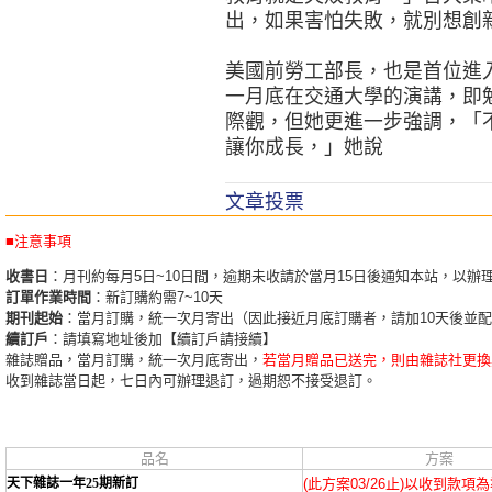
出，如果害怕失敗，就別想創
美國前勞工部長，也是首位進
一月底在交通大學的演講，即
際觀，但她更進一步強調，「
讓你成長，」她說
文章投票
■注意事項
收書日
：月刊約每月5日~10日間，逾期未收請於當月15日後通知本站，以辦
訂單作業時間
：新訂購約需7~10天
期刊起始
：當月訂購，統一次月寄出（因此接近月底訂購者，請加10天後並
續訂戶
：請填寫地址後加【續訂戶請接續】
雜誌贈品，當月訂購，統一次月底寄出，
若當月贈品已送完，則由雜誌社更換
收到雜誌當日起，七日內可辦理退訂，過期恕不接受退訂。
品名
方案
天下雜誌一年25期新訂
(此方案03/26止)以收到款項