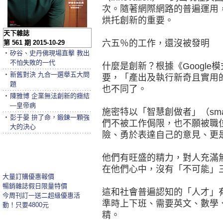
次。隨著網際網路的普遍運用
烘托創新的重要。
天下雜誌
六五％的工作，還沒被發明
第 561 期 2015-10-29
‧
矽谷、史丹佛現場直擊 教出
不怕失敗的一代
什麼是創新？根據《Googl
‧
新舊對決 九合一選舉五大問
要，「產出及執行新奇且實用
題
也不同了。
‧
陳雅博 企業無法創新的癥結
—皇帝病
施密特以「智慧創做者」（smart
‧
彭于晏 拚了命，鍛鍊一顆強
們不被工作侷限，也不願被職
大的決心
險、勇於表達自己的意見、更
他們有旺盛的精力，對人充滿
在他們心中，沒有「不可能」
大量訂購優惠報價
暢銷雜誌假日限量特價
這和社會普遍認知的「人才」
今周刊訂一送二超級優惠活
準時上下班、需要英文、數學
動！只要4800元
精。