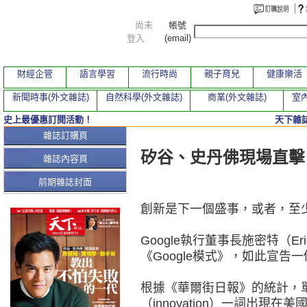
尚未
帳號
登入
(email)
財經企管
語言學習
流行時尚
親子育兒
健康樂活
新聞時事(外文雜誌)
自然科學(外文雜誌)
商業(外文雜誌)
室內
史上最優惠訂閱活動！
天下雜誌
本期文章
雜誌訂購頁
矽谷、史丹佛現場直擊
雜誌內容頁
前期雜誌封面
創新是下一個盛事，或者，至
Google執行董事長施密特（Er
《Google模式》，如此宣
根據《華爾街日報》的統計，
（innovation）一詞出