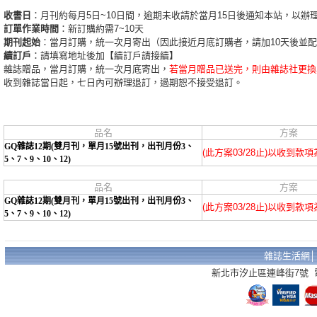
收書日
：月刊約每月5日~10日間，逾期未收請於當月15日後通知本站，以辦
訂單作業時間
：新訂購約需7~10天
期刊起始
：當月訂購，統一次月寄出（因此接近月底訂購者，請加10天後並
續訂戶
：請填寫地址後加【續訂戶請接續】
雜誌贈品，當月訂購，統一次月底寄出，
若當月贈品已送完，則由雜誌社更換
收到雜誌當日起，七日內可辦理退訂，過期恕不接受退訂。
品名
方案
GQ雜誌12期(雙月刊，單月15號出刊，出刊月份3、
(此方案03/28止)以收到款
5、7、9、10、12)
品名
方案
GQ雜誌12期(雙月刊，單月15號出刊，出刊月份3、
(此方案03/28止)以收到款
5、7、9、10、12)
雜誌生活網
新北市汐止區連峰街7號 電話：02