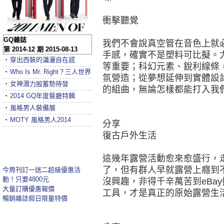
衝擊聽覺
GQ雜誌
我們不會說真空管在音色上就
第 2014-12 期 2015-08-13
手感，確實不是塑料可比擬。
‧
穿出西裝的瀟灑自在感
等重要；科幻元素、銳利線條
‧
Who Is Mr. Right？三人世界
氛營造；從夢想延伸到實體設計，
‧
女神潛力股蓄勢待發
的組曲，無論怎樣都能打入我
‧
2014 GQ年度餐廳特輯
‧
風格男人裝備展
‧
MOTY 風格男人2014
分享
復古戶外生活
這幾年露營活動愈來愈盛行，
了，但有群人早就露營上癮到
今周刊訂一送二超級優惠活
動！只要4800元
沒興趣，非得千辛萬苦到eBa
大量訂購優惠報價
工具，才是真正的原始露營生
暢銷雜誌假日限量特價