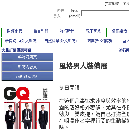
尚未
帳號
登入
(email)
財經企管
語言學習
流行時尚
親子育兒
健康樂活
新聞時事(外文雜誌)
自然科學(外文雜誌)
商業(外文雜誌)
室內
大量訂購優惠報價
流行
本期文章
雜誌訂購頁
風格男人裝備展
雜誌內容頁
前期雜誌封面
冬日閱讀
在這個凡事追求速度與效率的
靈的嗜好格外奢侈，尤其在冬
毯與一雙皮拖，為自己打造全
在咀嚼作者字裡行間的生動描
味。