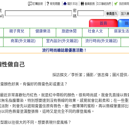
號
密
il)
碼
文章總覽
首頁
雜
親子育兒
健康樂活
旅遊休閒
社會人文
居家生活
商業(外文雜誌)
室內設計(外文雜誌)
流行時尚(外文雜誌)
流行時尚雜誌最優惠活動！
章
 個性做自己
採訪撰文／李忻潔；攝影／張志偉；圖片提
唇膏顏色好美，有偏好的唇膏色彩或畫法？
我最近非常喜歡牡丹紅色，就是紅中帶粉的顏色，很有時尚感，我會先直接以唇
以無名指腹暈染，特別想要達到沒有唇線的效果，感覺就會比較柔和；在一些重
或派對，則會先以遮瑕膏蓋住原有唇色，壓一層薄薄的蜜粉，再以唇線筆畫邱比
後以同色唇膏塗滿整張唇，這時又是完全不同的摩登風格。
髮型跟以往很大的不同，想要表現什麼風格？