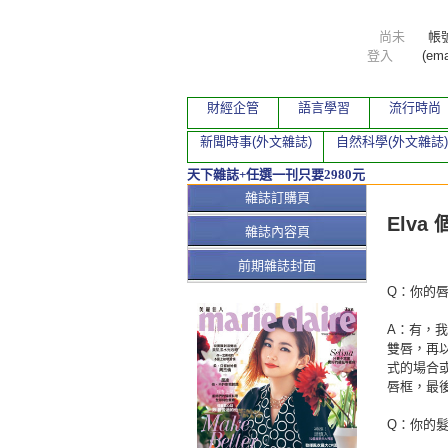
尚未
帳
登入
(ema
財經企管
語言學習
流行時尚
新聞時事(外文雜誌)
自然科學(外文雜誌)
天下雜誌+任選一刊只要2980元
本期文
雜誌訂購頁
Elva
雜誌內容頁
前期雜誌封面
Q：你的
A：有，
雙唇，再
式的場合
唇框，最
Q：你的