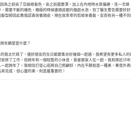
是因為之前染了亞麻綠髮色，染之前還要漂，加上在內地時水質偏硬，洗一次頭
半，需要不斷的補色，積極的時候連頭皮都灼傷起水泡，到了醫生警告需要好好
的髮型師因此教我認真保養頭皮，現在就乖乖的剪掉來養髮，反而有另一種不同
。
的跨年願望是什麼？
14年的我太忙碌了，連好朋友的生日都要集合好幾個一起過，我希望有更多私人的
然安排了工作，但跨年有一個短暫的小休息，我會跟家人在一起，我有將近15年
人一起跨年了。我相信打從心底將自己照顧好，內在平靜就是一種美，畢竟外表
品來完成，但心靈的美，則是最重要的！