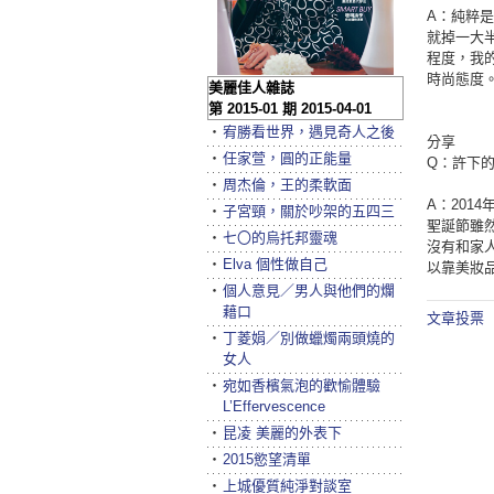
A：純粹
就掉一大
程度，我
時尚態度
美麗佳人雜誌
第 2015-01 期 2015-04-01
‧
宥勝看世界，遇見奇人之後
分享
‧
任家萱，圓的正能量
Q：許下
‧
周杰倫，王的柔軟面
A：20
‧
子宮頸，關於吵架的五四三
聖誕節雖
‧
七〇的烏托邦靈魂
沒有和家
‧
Elva 個性做自己
以靠美妝
‧
個人意見／男人與他們的爛
藉口
文章投票
‧
丁菱娟／別做蠟燭兩頭燒的
女人
‧
宛如香檳氣泡的歡愉體驗
L’Effervescence
‧
昆凌 美麗的外表下
‧
2015慾望清單
‧
上城優質純淨對談室