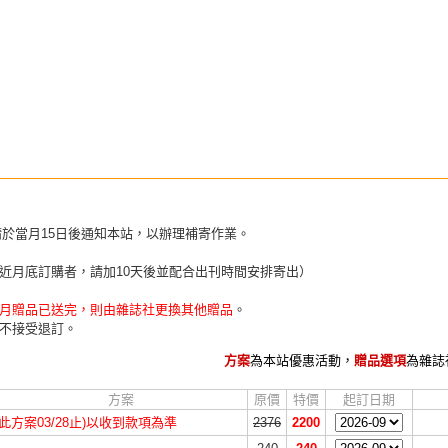
請於當月15日後通知本站，以辦理補寄作業。
近月底訂購者，請加10天後並配合出刊時間安排寄出）
月贈品已送完，則由雜誌社更換其他贈品
。
不接受退訂。
方案
為本站優惠活動，
贈品選項
為雜誌
方案
原價
特價
起訂日期
(此方案03/28止)以收到款項為準
2376
2200