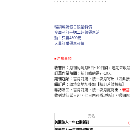
暢銷雜誌假日限量特價
今周刊訂一送二超級優惠活
動！只要4800元
大量訂購優惠報價
■注意事項
收書日
：月刊約每月5日~10日間，逾期未收
訂單作業時間
：新訂購約需7~10天
期刊起始
：當月訂購，統一次月寄出（因此接
續訂戶
：請填寫地址後加【續訂戶請接續】
雜誌贈品，當月訂購，統一次月底寄出，
若當
收到雜誌當日起，七日內可辦理退訂，過期恕
品名
美麗佳人一年12期新訂