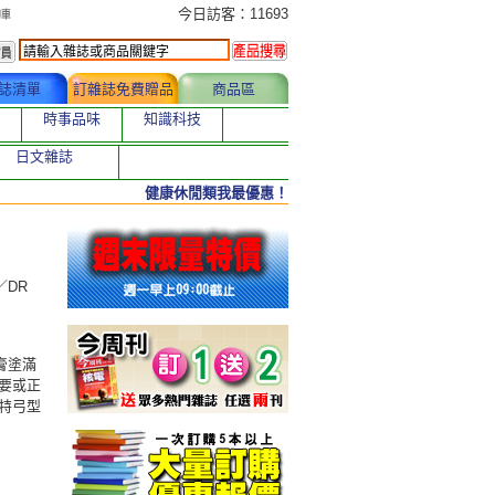
今日訂購者
今日訪客：11693
誌清單
訂雜誌免費贈品
商品區
時事品味
知識科技
日文雜誌
健康休閒類我最優惠！
供／DR
膏塗滿
要或正
特弓型