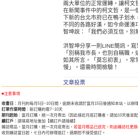
兩大單位的正常運轉，讓柯文
在新聞事件中的柯文哲，是一
下新的台北市府已在鴨子划水
不同的各路好漢，如今命運湊
智坤說：「我們必須互信，別
洪智坤分享一則LINE簡訊，
「別稱我市長，也別自稱職，
如其所言，「莫忘初衷」，常
慢」，還需時間檢驗！
文章投票
■注意事項
收書日
：月刊約每月5日~10日間，逾期未收請於當月15日後通知本站，以辦
訂單作業時間
：新訂購約需7~10天
期刊起始
：當月訂購，統一次月寄出（因此接近月底訂購者，請加10天後並
續訂戶
：請填寫地址後加【續訂戶請接續】
雜誌贈品，當月訂購，統一次月底寄出，
若當月贈品已送完，則由雜誌社更換
收到雜誌當日起，七日內可辦理退訂，過期恕不接受退訂。