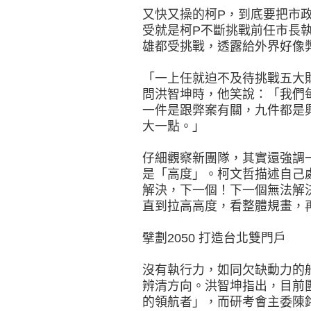
又快又操的柯P，到底要把市
受就是柯P不斷挑戰前任市長執
雄都受挑戰，透露給外界好像
「一上任就迫不及待挑戰五大
問洪智坤時，他笑說：「我們
一件是跟弊案有關，九件都是
大一點。」
仔細觀察新團隊，其實還強調
是「高度」。柯文哲描述自己
解決，下一個！下一個無法解
直到拉高高度，看整體規畫，
擘劃2050 打造台北雙門戶
沒有執行力，如同欠缺動力的
辨清方向。洪智坤指出，目前
的領航者」，而研考會主委陳