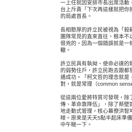
一上任就因安排市長出席活動
台上斥責「下次再這樣就把你
的局處首長。
長相憨厚的許立民被視為「殺
團隊常見的直來直往，根本不
很兇的，因為一個錯誤就是一
轍。
許立民具有執拗、使命必達的執
的弱勢住戶，許立民跑去跟都
通成功。「柯文哲的理念就是
對，就是常理（common se
從這兩位愛將特質可發現，除
傳、革命靠隊伍」，除了蔡壁
地走動式管理，核心幕僚洪智
睡。原來是天天5點半起床準
中午瞇一下。