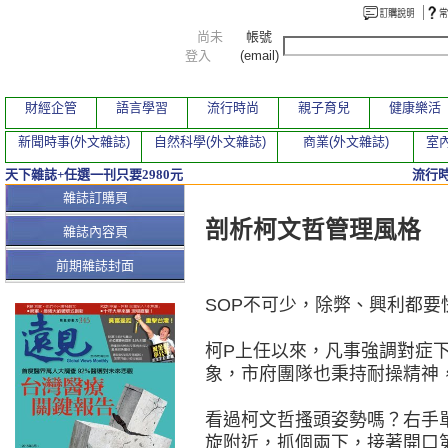
尚未
帳號
登入
(email)
財經企管
語言學習
流行時尚
親子育兒
健康樂活
新聞時事(外文雜誌)
自然科學(外文雜誌)
商業(外文雜誌)
室內
天下雜誌+任選一刊只要2980元
流行
本期文章
雜誌訂購頁
剖析柯文哲管理風格
雜誌內容頁
前期雜誌封面
SOP不可少，除弊、興利都要
柯P上任以來，凡事強調對症
象，市府團隊也秉持耐操精神
看過柯文哲搔頭姿勢嗎？右手
旋附近，抓個兩下，接著開口