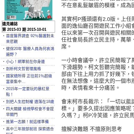
不在意亂髮皺眉的模樣，成為
其實柯P搔頭還有2.0版。上
遠見雜誌
面的逸仙廳召開遊民工作小組
第 2015-03 期 2015-10-01
任以來第一次召開與遊民相關
‧
首度醫界調查 92％醫護對未
任社會局長許立民主持，萬華
來悲觀
席。
‧
健保20年 醫療人員為何哀鴻
遍野？
一小時會議中，許立民簡報了
‧
小心！網軍就在你身邊
下滑趨勢。柯文哲聽完簡報，
‧
剖析柯文哲管理風格
部由下往上用力抓了好幾下，
‧
國家總所得 正往前1％超級
在無法想像，這麼大的一個市
富豪集中…
時，表情看來十分痛苦。
‧
2015年一定要玩的暴紅景
點！
會末柯市長裁示：「一切以能
‧
別把人生控制權 遺落在18歲
標。」要多久提出因應策略呢
‧
四大關鍵 檢視學校會不會提
早關門
久嗎？」柯P冷笑道，許立民
‧
進第一志願！就這樣準備
擅解決難題 不擅原則思考
‧
高中三年按部就班 探索適合