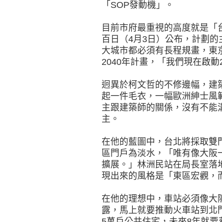
「SOP發動機」。
目前市府最重視的高度就是「台
百日（4月3日）公布，計劃
大城市都必須有長程規畫，東京
2040年計畫，「我們現在啟動
迥異於柯文哲的不修邊幅，建
起一件毛衣，一幅歐洲紳士風
主跟建築師的關係，沒有不能
主。
在他的藍圖中，台北將採取雙
區門戶為淡水，「唯有像大阪
擴展。」林洲民站在局長室落
現出來的風格是「東區宏觀，
在他的理想中，車站必須像大
露，馬上就要推動火車站到北
5萬戶公共住宅，未來8年就要