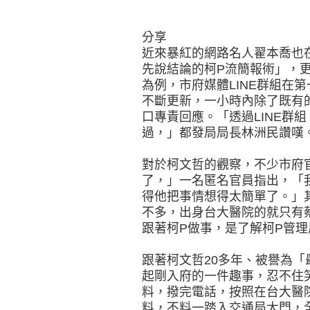
分享
近來暴紅的網路名人翟本喬也
先說結論的柯P流簡報術」，
為例，市府媒體LINE群組在
不斷更新，一小時內除了既有
口專責回應。「透過LINE群
過，」都發局局長林洲民讚嘆
對於柯文哲的觀察，不少市府
了，」一名匿名官員指出，「
得他把事情想得太簡單了。」
不多，出身台大醫院的就只有
跟著柯P做事，是了解柯P管
跟著柯文哲20多年、被譽為
起剛入府的一件趣事，忍不住
料，撥完電話，按照在台大醫
料，不料一踏入交通局大門，