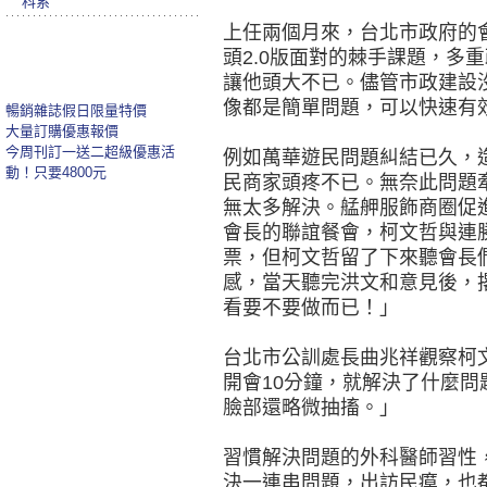
科系
上任兩個月來，台北市政府的
頭2.0版面對的棘手課題，多
讓他頭大不已。儘管市政建設
像都是簡單問題，可以快速有
暢銷雜誌假日限量特價
大量訂購優惠報價
今周刊訂一送二超級優惠活
例如萬華遊民問題糾結已久，
動！只要4800元
民商家頭疼不已。無奈此問題
無太多解決。艋舺服飾商圈促
會長的聯誼餐會，柯文哲與連
票，但柯文哲留了下來聽會長
感，當天聽完洪文和意見後，
看要不要做而已！」
台北市公訓處長曲兆祥觀察柯
開會10分鐘，就解決了什麼
臉部還略微抽搐。」
習慣解決問題的外科醫師習性
決一連串問題，出訪民瘼，也