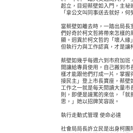
起立，目迎蔡壁如入門，主祕
「拿公文叫同事送去就好，何
當蔡壁如離去時，一踏出局長
們好奇於柯文哲將帶來怎樣的
顯。迥異於柯文哲的「壞人緣
但執行力與工作認真，才是讓
蔡壁如幾乎每週六到市府加班
間讓給專員使用，自己搬到市
樣才能跟他們打成一片，掌握
接民主」登上市長寶座，蔡壁
工作之一就是每天閱讀大量市
則，即便是謾罵的來信，「就
思，」她以招牌笑容說。
執行走動式管理 使命必達
社會局局長許立民是出身柯團