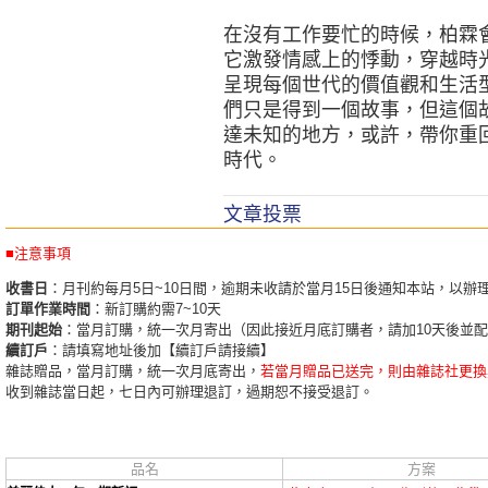
在沒有工作要忙的時候，柏霖
它激發情感上的悸動，穿越時
呈現每個世代的價值觀和生活
們只是得到一個故事，但這個
達未知的地方，或許，帶你重
時代。
文章投票
■注意事項
收書日
：月刊約每月5日~10日間，逾期未收請於當月15日後通知本站，以辦
訂單作業時間
：新訂購約需7~10天
期刊起始
：當月訂購，統一次月寄出（因此接近月底訂購者，請加10天後並
續訂戶
：請填寫地址後加【續訂戶請接續】
雜誌贈品，當月訂購，統一次月底寄出，
若當月贈品已送完，則由雜誌社更換
收到雜誌當日起，七日內可辦理退訂，過期恕不接受退訂。
品名
方案