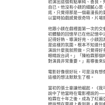
初演出這個有點單純、善良，
自已。他沒有小鎂的細膩心思
底，只覺得那是一個最漫長的
以當時拍戲感覺很奇特，片場
他跟小鎂在戲裡面第一次的交
初體驗的回憶早已在他記憶中
記得好熱、導演好兇、小鎂因
是這樣的氛圍。根本不知道什
演說什麼我就照做，只覺得好
眼睛說台詞。」「陳柏霖那個
對演員非常重要。」易導後來
電影好像很好玩，可是沒有想
這樣的想法默默生了根。
當初的張士豪讓他崛起，《我
說中了他當時在電影裡說的─
柏霖在十年之後，成為了紅遍
嬤說想在電視上看到我，看到