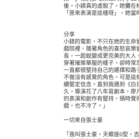
後，小鎂真的虛脫了，她攤在
「原來表演是這樣呀」，她當
分享
小鎂的電影，不只在她的生命
戲院裡，隨著角色的喜怒哀樂
長，一起蛻變成更完美的大人
穿著璀璨華服的樣子，卻時常
一直都很堅持自己的選擇和路
不做沒有感覺的角色，可是這
續堅定信念。直到我遇到《白
久，導演花了八年寫劇本，廖
的表演和創作有堅持，頓時覺
戲，也不冷了。」
一切來自張士豪
「我叫張士豪，天蠍座0型，