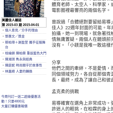
體育老師、太空人、科學家，
電影圈裡最響亮的兩個名字。
美麗佳人雜誌
曾說過「合體絕對要留給易導
第 2015-03 期 2015-04-01
佳人》22週年封面的可能。
‧
個人意見／分手的理由
拍攝，她一到現場，就急著找
‧
鄧惠文／獎金
情無庸置疑。兩個人在鏡頭前
‧
蔡柏璋＋謝盈萱 攜手征服舞
沒有。「小鎂是我唯一敢這樣
台
‧
桂綸鎂 陳柏霖 重返藍色大門
‧
陳湘琪 雋永與經典
分享
‧
陳庭妮 時尚關乎於故事性
他們之間的牽絆，不是愛情，
‧
林嘉綺 人妻的轉換
同個領域努力，各自從那個青
長，最終，成為了讓自己和彼
孟克柔的挑戰
今周刊訂一送二超級優惠活
動！只要4800元
易導確實在選角上非常成功。
大量訂購優惠報價
許迷人的輕挑，在柏霖的身上