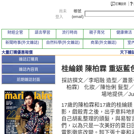
尚未
帳號
登入
(email)
財經企管
語言學習
流行時尚
親子育兒
健康樂活
新聞時事(外文雜誌)
自然科學(外文雜誌)
商業(外文雜誌)
室內
大量訂購優惠報價
天下雜誌
本期文章
雜誌訂購頁
桂綸鎂 陳柏霖 重返藍
雜誌內容頁
前期雜誌封面
採訪撰文／李昭融 造型／蕭景引 
柏霖） 化妝／陳怡俐 髮型／
場地提供／Ju
17歲的陳柏霖和17歲的桂綸
影，戲殺青之後，出乎意料地掀起
自己胡亂整理的頭髮，與易智
們，以為只是一次美好的夏日
電影徹底改變。卸下張士豪和