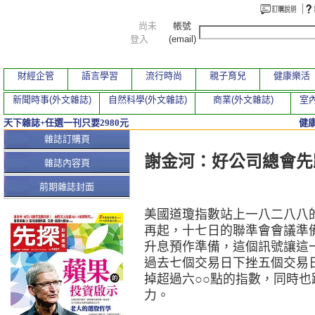
尚未
帳號
登入
(email)
財經企管
語言學習
流行時尚
親子育兒
健康樂活
新聞時事(外文雜誌)
自然科學(外文雜誌)
商業(外文雜誌)
室內
天下雜誌+任選一刊只要2980元
健
本期文章
雜誌訂購頁
謝金河：好公司總會先
雜誌內容頁
前期雜誌封面
美國道瓊指數站上一八二八八
再起，十七日的聯準會會議準
升息預作準備，這個訊號讓這
過去七個交易日下挫五個交易
掉超過六○○點的指數，同時
力。