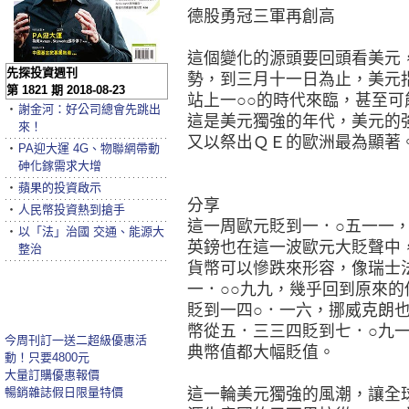
德股勇冠三軍再創高
這個變化的源頭要回頭看美元，
先探投資週刊
勢，到三月十一日為止，美元
第 1821 期 2018-08-23
站上一○○的時代來臨，甚至可
‧
謝金河：好公司總會先跳出
這是美元獨強的年代，美元的
來！
又以祭出ＱＥ的歐洲最為顯著
‧
PA迎大運 4G、物聯網帶動
砷化鎵需求大增
‧
蘋果的投資啟示
分享
‧
人民幣投資熱到搶手
這一周歐元貶到一．○五一一
‧
以「法」治國 交通、能源大
英鎊也在這一波歐元大貶聲中
整治
貨幣可以慘跌來形容，像瑞士
一．○○九九，幾乎回到原來
貶到一四○．一六，挪威克朗
幣從五．三三四貶到七．○九
今周刊訂一送二超級優惠活
典幣值都大幅貶值。
動！只要4800元
大量訂購優惠報價
暢銷雜誌假日限量特價
這一輪美元獨強的風潮，讓全