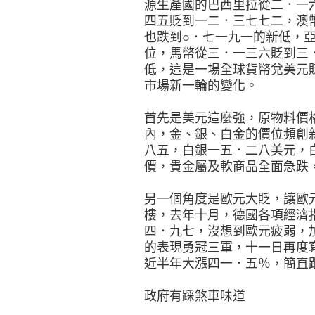
源生產國的巴西里拉從二．一
四五貶到一二．三七七二，澳
也跌到○．七一九一的新低，
位，馬幣從三．一三六貶到三
低，這是一場全球貨幣兌美元
市場新一輪的變化。
首先是美元這麼強，原物料價
內，金、銀、白金的價位頻創
八五，白銀一五．二八美元，
價，貴金屬及軟商品全面急跌
另一個角度是歐元大貶，讓歐
樓，去年十月，德國各項經濟
四．九七，沒想到歐元疲弱，
的表現勇冠三軍，十一日再度
近半年大漲四一．五％，簡直
政府有踩煞車味道