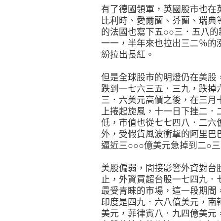
有了德國領軍，英國股市也在
比利時、愛爾蘭、芬蘭、瑞典
的法國也寫下五○○三．五八
一一，半年來也拉出三二％的
紛拉出長紅。
但是全球股市的明燈仍在美股
跌到一七六三五．三九，跌掉六
三．六美元高價之後，在三月十日
上捲起旋風，十一日下挫二．
低，市值也從七七四八．二六
外，受假貨風波衝擊的阿里巴
逼近三○○○億美元急掉到二○
美股偏弱，間接影響外資對台
止，外資買超台股一七四九．
最受青睞的市場，這一段期間
印度是四九．六八億美元，南
美元，菲律賓八．九四億美元