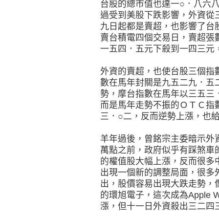
台股的總市值也達一○．八六
過受到美股下跌影響，外資從
九日起都是賣超，也影響了台
賣台積電四個交易日，賣超張
一五四．五元下殺到一四三元
外資的賣超，也使台股三個指
數在馬年封關是九五二九．五
勢，摩台指數在馬年以三五三
而是馬年走勢不振的ＯＴＣ指
三．○二，反而逆勢上漲，也
羊年過後，曾銘宗主委暗示外
萬點之前，政府似乎有踩煞車
的權值股大幅上漲，反而很多
出現一個新的調整局面，很多
出，股價容易出現大跌走勢，
的環旭電子，這次成為Apple 
漲，但十一日外資殺出三二四