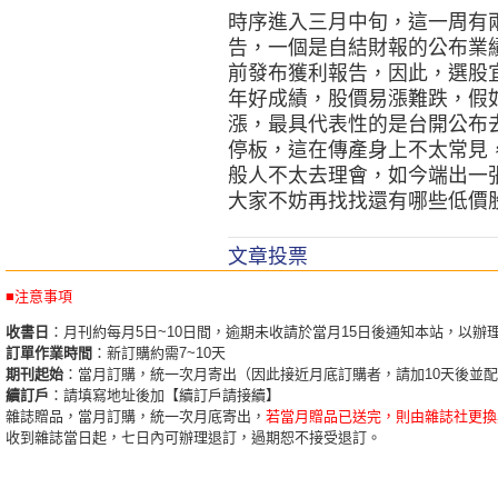
時序進入三月中旬，這一周有
告，一個是自結財報的公布業
前發布獲利報告，因此，選股
年好成績，股價易漲難跌，假
漲，最具代表性的是台開公布
停板，這在傳產身上不太常見
般人不太去理會，如今端出一
大家不妨再找找還有哪些低價
文章投票
■注意事項
收書日
：月刊約每月5日~10日間，逾期未收請於當月15日後通知本站，以辦
訂單作業時間
：新訂購約需7~10天
期刊起始
：當月訂購，統一次月寄出（因此接近月底訂購者，請加10天後並
續訂戶
：請填寫地址後加【續訂戶請接續】
雜誌贈品，當月訂購，統一次月底寄出，
若當月贈品已送完，則由雜誌社更換
收到雜誌當日起，七日內可辦理退訂，過期恕不接受退訂。