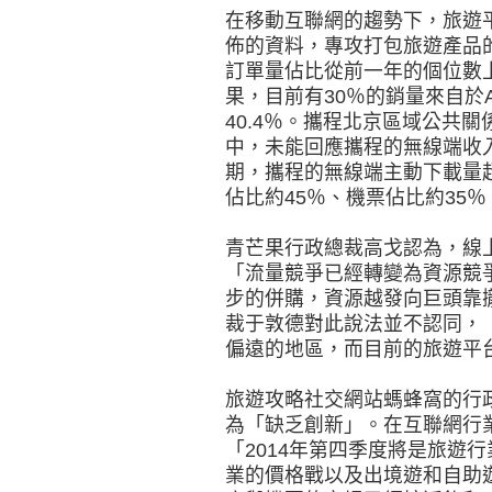
在移動互聯網的趨勢下，旅遊
佈的資料，專攻打包旅遊產品的
訂單量佔比從前一年的個位數
果，目前有30％的銷量來自於
40.4％。攜程北京區域公共
中，未能回應攜程的無線端收入
期，攜程的無線端主動下載量超
佔比約45％、機票佔比約35％
青芒果行政總裁高戈認為，線
「流量競爭已經轉變為資源競
步的併購，資源越發向巨頭靠
裁于敦德對此說法並不認同，
偏遠的地區，而目前的旅遊平
旅遊攻略社交網站螞蜂窩的行
為「缺乏創新」。在互聯網行
「2014年第四季度將是旅遊
業的價格戰以及出境遊和自助