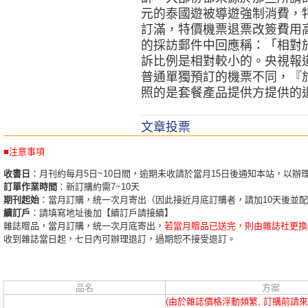
元的泰國遊被導遊強制消費，
訂滿，特價機票退票改簽費用
的採訪郵件中回應稱：「相對
訴比例是相對較小的。央視報
普通單獨預訂的機票不同，『
照的是套餐產品提供方提供的
文章投票
■注意事項
收書日
：月刊約每月5日~10日間，逾期未收請於當月15日後通知本站，以辦
訂單作業時間
：新訂購約需7~10天
期刊起始
：當月訂購，統一次月寄出（因此接近月底訂購者，請加10天後並
續訂戶
：請填寫地址後加【續訂戶請接續】
雜誌贈品，當月訂購，統一次月底寄出，
若當月贈品已送完，則由雜誌社更換
收到雜誌當日起，七日內可辦理退訂，過期恕不接受退訂。
品名
方案
(由於雜誌價格浮動頻繁, 訂購前請