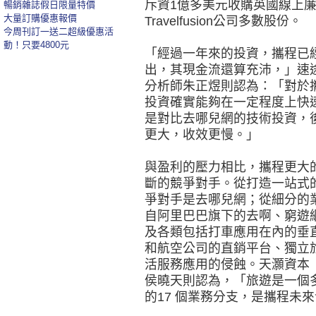
斥資1億多美元收購英國線上
暢銷雜誌假日限量特價
大量訂購優惠報價
Travelfusion公司多數股份。
今周刊訂一送二超級優惠活
動！只要4800元
「經過一年來的投資，攜程已
出，其現金流還算充沛，」速
分析師朱正煜則認為：「對於
投資確實能夠在一定程度上快
是對比去哪兒網的技術投資，
更大，收效更慢。」
與盈利的壓力相比，攜程更大
斷的競爭對手。從打造一站式
爭對手是去哪兒網；從細分的
自阿里巴巴旗下的去啊、窮遊
及各類包括打車應用在內的垂直
和航空公司的直銷平台、獨立旅
活服務應用的侵蝕。天灝資本（T.
侯曉天則認為，「旅遊是一個
的17 個業務分支，是攜程未