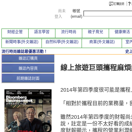
尚未
帳號
登入
(email)
財經企管
語言學習
流行時尚
親子育兒
健康樂活
新聞時事(外文雜誌)
自然科學(外文雜誌)
商業(外文雜誌)
室內
流行時尚雜誌最優惠活動！
史
本期文章
雜誌訂購頁
線上旅遊巨頭攜程麻煩
雜誌內容頁
前期雜誌封面
2014年第四季度很可能是攜
「相對於攜程目前的業務量，
雖然2014年第四季度的財報
說，註定是一份不太好看的成績單
度財報顯示，攜程的營業利潤繼