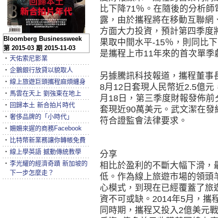
比下降71％。在隨後的分析
露，由於攜程將在移動互聯網
方面大力投資，預計第四季度將
Bloomberg Businessweek
果取中間水平-15％，則同比
第 2015-03 期 2015-11-03
是攜程上市11年來的首次單季
‧
天佑索尼影業
‧
企鵝銀行放貸以貌取人
另據騰訊科技報道，攜程董事長
‧
線上旅遊巨頭攜程麻煩纏身
8月12日套現人民幣近2.5億
‧
馬雲在天上 劉強東在地上
月18日，第三季度財報發佈前
‧
回歸本土 新合拍片時代
套現近90萬美元。武文潔在
‧
奢侈品牌的「小時代」
符合證監會法律要求。
‧
姍姍來遲的商務Facebook
‧
比特幣新業務讓你轉帳免費
‧
線上學英語 撼動傳統教學
分享
‧
李光耀的經濟奇蹟 新加坡的
相比於盈利的不斷大幅下滑，
下一步怎麼走？
低。作為線上旅遊市場的領頭
心模式，到現在已經覆蓋了旅
資不可或缺。2014年5月，攜
同時期，攜程又投入2億美元戰