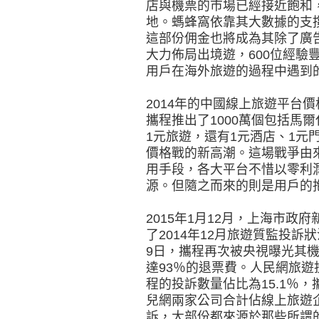
店與機票的市場已經接近飽和
地。螞蜂窩依靠其大數據的支撐
這部份佣金也將成為其除了廣
大力佈局出境遊，600位經驗
用戶在海外旅遊的過程中遇到
2014年的中國線上旅遊平台
攜程推出了1000萬個包括馬
1元旅遊，還有1元酒店、1元
價格戰的新高潮。這場戰爭由
用手段，各大平台不惜以零利
源。但隨之而來的則是用戶的
2015年1月12月，上海市
了2014年12月旅遊質監投訴
9日，攜程再次被央視曝光其
達93％的退票費。人民網旅遊投
程的投訴數量佔比為15.1％
兒網兩家公司合計佔線上旅遊
訴，大部份都來源於那些所謂的