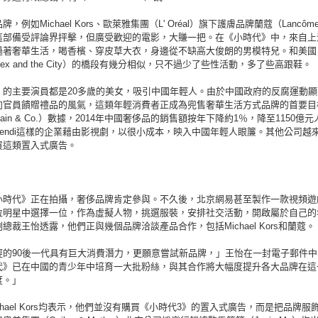
，例如Michael Kors、歐萊雅集團（L' Oréal）旗下護膚品牌蘭蔻（Lancô
這部備受評論界抨擊，但廣受歡迎的電影，大賺一把。在《小時代》中，來自上
過著奢華生活，喝香檳、穿皮草大衣，身邊從不缺高大俊朗的男模特兒。和美國
ex and the City）的橋段有幾分相似，只不過少了些性活動，多了些高跟鞋。
》的主要演員都是20多歲的美女，吸引中國年輕人。由於中國政府的反腐運動顯
向官員饋贈禮品的風氣，這類年輕消費者正成為兜售奢華生活方式品牌的首要目
ain & Co.）數據，2014年中國奢侈品的銷售額按年下降約1％，降至1150億元
Fendi這樣的企業藉由影視劇，以很小成本，映入中國年輕人眼簾。其他公司越
買這類置入式廣告。
小時代》正在拍攝，奢侈品牌肯定參與。不久後，北京網易甚至製作一款視頻遊
位明星中選擇一位，作為虛擬人物，挑選服裝，安排社交活動，開啟屬於自己的
總裁王怡透露，他們正與幾個品牌洽談產品合作，包括Michael Kors和蘭蔻。
輕的90後一代具有巨大消費潛力，更願意嘗試新品牌，」王怡在一封電子郵件中
代》已在中國的青少年中培育一大批粉絲，與其合作將大幅度提升各大品牌在這
度。」
chael Kors均表示，他們並沒有購買《小時代3》的置入式廣告，而是把品牌服