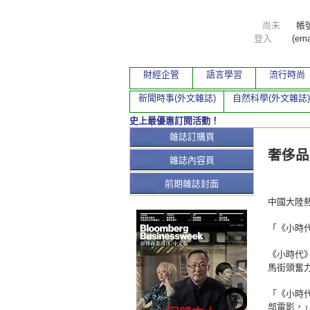
尚未
帳
登入
(ema
財經企管
語言學習
流行時尚
新聞時事(外文雜誌)
自然科學(外文雜誌)
史上最優惠訂閱活動！
本期文
雜誌訂購頁
奢侈品
雜誌內容頁
前期雜誌封面
中國大陸
「《小時
《小時代
馬街頭奮
「《小時代
部電影，」芬