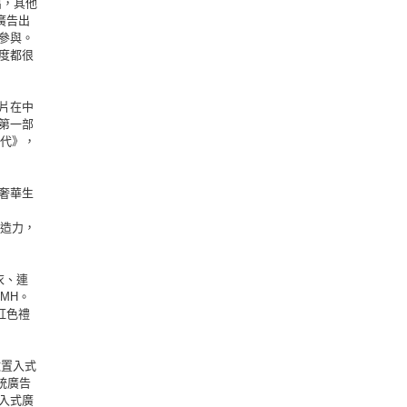
指出，其他
廣告出
參與。
度都很
片在中
第一部
時代》，
奢華生
創造力，
衣、連
MH。
的紅色禮
做置入式
傳統廣告
入式廣