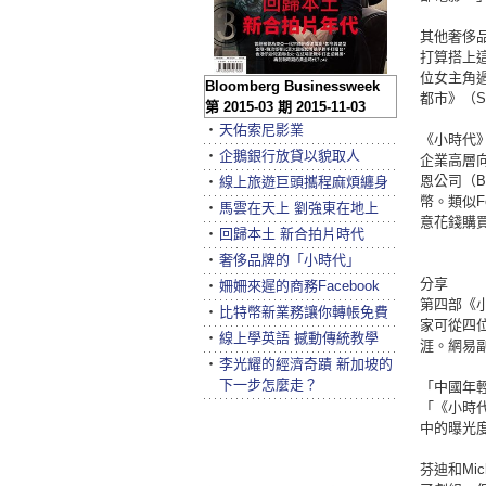
其他奢侈品牌
打算搭上
位女主角
Bloomberg Businessweek
都市》（S
第 2015-03 期 2015-11-03
‧
天佑索尼影業
《小時代
‧
企鵝銀行放貸以貌取人
企業高層
恩公司（B
‧
線上旅遊巨頭攜程麻煩纏身
幣。類似
‧
馬雲在天上 劉強東在地上
意花錢購
‧
回歸本土 新合拍片時代
‧
奢侈品牌的「小時代」
分享
‧
姍姍來遲的商務Facebook
第四部《
‧
比特幣新業務讓你轉帳免費
家可從四
‧
線上學英語 撼動傳統教學
涯。網易副
‧
李光耀的經濟奇蹟 新加坡的
下一步怎麼走？
「中國年
「《小時
中的曝光
芬迪和Mi