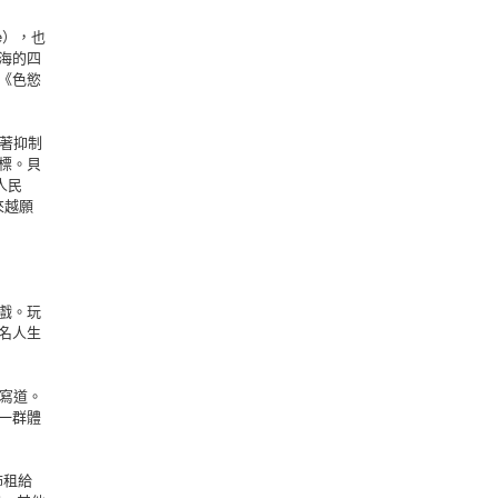
me），也
海的四
《色慾
著抑制
標。貝
人民
來越願
戲。玩
名人生
寫道。
一群體
飾租給