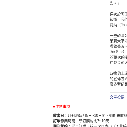
告。」
僅次於阿
知道，我
特納（Jo
一些韓國
茉莉太平洋
膚營養液。
the S
27億次的
在愛茉莉太
19歲的上
的宣傳方
麼多奢侈
文章投票
■注意事項
收書日
：月刊約每月5日~10日間，逾期未收
訂單作業時間
：新訂購約需7~10天
期刊起始
：當月訂購，統一次月寄出（因此接