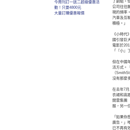
了劇組。但
今周刊訂一送二超級優惠活
公司往往
動！只要4800元
現的頻率
大量訂購優惠報價
汽車及互
積極。」
《小時代
國引發巨
電影於2
「『小』
但在中國
活方式。
（Smit
沒有那麼
在去年7
衣裙和高
開雲集團（
服，另一位
「如果你想
廣告，」唯
已不再有