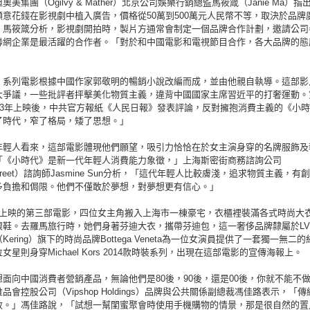
奧美集團（Ogilvy & Mather）北京公司娛樂行銷總監馬筱箴（Janie Ma）
願意花錢在影視劇中植入廣告，價格從50萬到500萬元人民幣不等，取決於品牌
。馬筱箴分析，影視劇開拍時，製片方通常會制定一個品牌合作計劃，邀請公司
聯網企業是最活躍的合作者。「對於和中國電影和電視節目合作，各大品牌的態
》系列電影根據中國作家郭敬明的暢銷小說改編而成，並由他親自執導。這部影
大爭議，一些批評者抨擊美化物質主義，違背中國國家主席習近平的打奢運動。
013年上映後，中共官方報紙《人民日報》發表評論，反對擁抱消費主義的《小
了時代，窄了格局，矮了思想。」
年輕人看來，這部電影體現他們願望，吸引力恰恰在於女主演身穿的名牌服飾及
「《小時代》是新一代年輕人消費能力象徵，」上海斯密街商務諮詢公司
hStreet）諮詢師Jasmine Sun分析，「這代年輕人比較膚淺，追求物質主義，有
多負擔和侷限。他們不僅敢於夢想，對夢想更有信心。」
月上映的第三部電影，四位女主角搬入上海市一棟豪宅，衣櫃裡裝滿各式時尚大
跟鞋。去羅馬旅行時，她們身著芬迪大衣，攜帶芬迪包，這一奢侈品牌隸屬於LV
Kering）旗下的時尚品牌Bottega Veneta為一位女演員提供了一套獨一無二
女星則身穿Michael Kors 2014款時裝系列，出現在這部電影的宣傳海報上。
面向中國消費者營銷產品，無論他們是80後，90後，還是00後，你就不能不
品會控股公司（Vipshop Holdings）品牌與公共關係副總裁馮佳路表示，「
效。」馮佳路說，「試想一幫閨蜜聚會時使用手機購物的情景，那是很自然的置