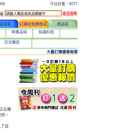
今日訂購者
今日訪客：6077
誌清單
訂雜誌免費贈品
商品區
時事品味
知識科技
日文雜誌
大量訂購優惠報價
正在羅
東西。
入了這