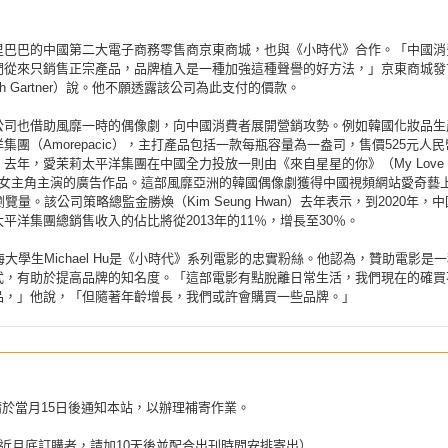
里巴巴的中國第二大電子商務零售商京東商城，也與《小時代》合作。「中國消
們從來只銷售正宗產品，品牌植入是一種加強這種聲譽的好方法，」京東商城發
sh Gartner）說。他不願透露該公司為此支付的價款。
公司也借助風靡一時的偶像劇，向中國消費者展開營銷攻勢。例如韓國化妝品生
集團（Amorepacic），主打產品包括一款每瓶容量為一盎司，售價525元人
去年，愛茉莉太平洋集團在中國全力投放一則由《來自星星的你》（My Love f
tar）女主角主演的廣告作品。這部風靡亞洲的韓國偶像劇獲得中國視頻網站愛奇藝
瀏覽量。該公司策略總監金勝煥（Kim Seung Hwan）去年表示，到2020年，
平洋集團總銷售收入的佔比將從2013年的11％，增長至30％。
海大學生Michael Hu是《小時代》系列電影的忠實粉絲。他認為，贊助電影是
式，有助於提高品牌的知名度。「這部電影有點脫離日常生活，我們現在的確買
品，」他說，「但隨著年齡增長，我們或許會購買一些品牌。」
請於當月15日後通知本站，以辦理補寄作業。
近月底訂購者，請加10天後並配合出刊時間安排寄出）