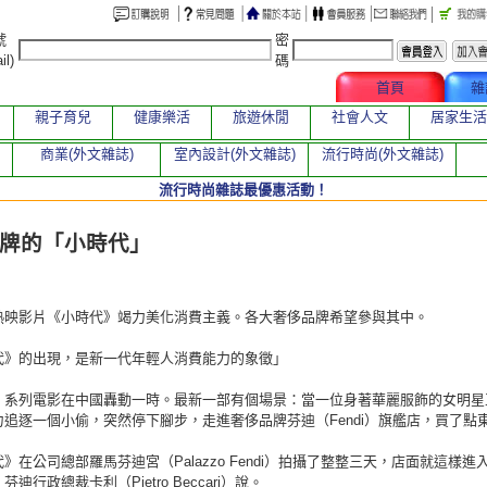
號
密
il)
碼
文章總覽
首頁
雜
親子育兒
健康樂活
旅遊休閒
社會人文
居家生活
商業(外文雜誌)
室內設計(外文雜誌)
流行時尚(外文雜誌)
流行時尚雜誌最優惠活動！
章
牌的「小時代」
熱映影片《小時代》竭力美化消費主義。各大奢侈品牌希望參與其中。
代》的出現，是新一代年輕人消費能力的象徵」
》系列電影在中國轟動一時。最新一部有個場景：當一位身著華麗服飾的女明星
力追逐一個小偷，突然停下腳步，走進奢侈品牌芬迪（Fendi）旗艦店，買了點
》在公司總部羅馬芬迪宮（Palazzo Fendi）拍攝了整整三天，店面就這樣進
迪行政總裁卡利（Pietro Beccari）說。