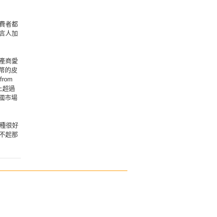
費者都
言人加
產商愛
民幣的皮
rom
上超過
中國市場
一種很好
不起那