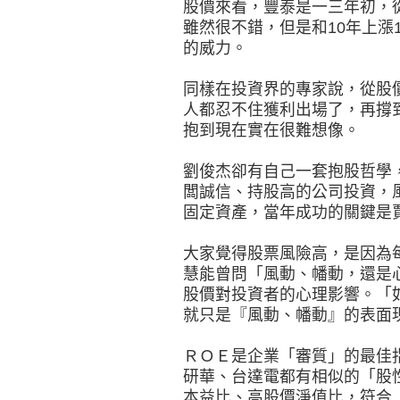
股價來看，豐泰是一三年初，從
雖然很不錯，但是和10年上漲
的威力。
同樣在投資界的專家說，從股價
人都忍不住獲利出場了，再撐到
抱到現在實在很難想像。
劉俊杰卻有自己一套抱股哲學
闆誠信、持股高的公司投資，
固定資產，當年成功的關鍵是
大家覺得股票風險高，是因為
慧能曾問「風動、幡動，還是
股價對投資者的心理影響。「
就只是『風動、幡動』的表面
ＲＯＥ是企業「審質」的最佳
研華、台達電都有相似的「股
本益比、高股價淨值比，符合