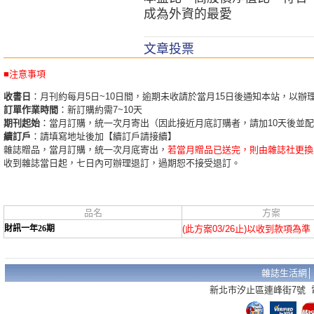
成為外資的最愛
文章投票
■注意事項
收書日
：月刊約每月5日~10日間，逾期未收請於當月15日後通知本站，以辦
訂單作業時間
：新訂購約需7~10天
期刊起始
：當月訂購，統一次月寄出（因此接近月底訂購者，請加10天後並
續訂戶
：請填寫地址後加【續訂戶請接續】
雜誌贈品，當月訂購，統一次月底寄出，
若當月贈品已送完，則由雜誌社更換
收到雜誌當日起，七日內可辦理退訂，過期恕不接受退訂。
品名
方案
財訊一年26期
(此方案03/26止)以收到款項為準
雜誌生活網
新北市汐止區連峰街7號 電話：02