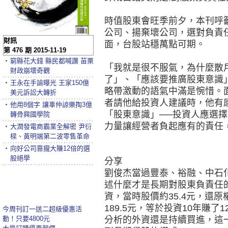
時值股東會旺季前夕，本刊呼
公司、揚棄壞公司，選對負責
財訊
面，台股站穩萬點可期。
第 476 期 2015-11-19
‧
窮縣花大錢 縣民都喊讚 苗栗
「我就是很不服氣，為什麼散
財政崩壞奇觀
了」、「應該要推廣股東意識
‧
王永在手諭曝光 王家150億
略帶激動的語氣中滿是惋惜。
美元訴訟大轉折
者請他給投資人建議時，他有
‧
他用8個字 讓辜仲諒樂掏3億
「股東意識」──投資人應選
轉骨興國學院
力量讓經營者負起應有的責任
‧
大潤發電商霸業全解密 尹衍
樑、黃明端第二波零售革命
‧
向好公司靠攏大賺12倍的選
股絕學
分享
劉俊杰當過豐泰、裕融、中石
述什麼才是長期對股東負責任的
資，當時股價約35.4元，還原權
189.5元，等於投資10年賺
今周刊訂一送二超級優惠活
動！只要4800元
分析的外資還是持續買進，這一