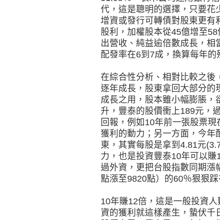
代，這是聰明的選擇，只要花
增資或發行可轉債對股東更有
股利，加權股本從45億增至58
出營收、純益逾倍數成長，相
配發率在6到7成，換算每年的
在綜合性分析、相對比較之後
逐年成長，股東拿回大部分的
成長之用，股本雖小幅膨脹，
升，豐泰的股價衝上189元，
回報，例如10年前一張股票現
獲利的動力；另一方面，今年配
東，其實每股是拿到4.81元(3.
力，也是投資豐泰10年可以賺
過外資，更把台股指數同期漲幅（
點漲至9820點）的60％狠狠
10年賺12倍，這是一般投資
資的獲利就這樣產生，蟄伏千