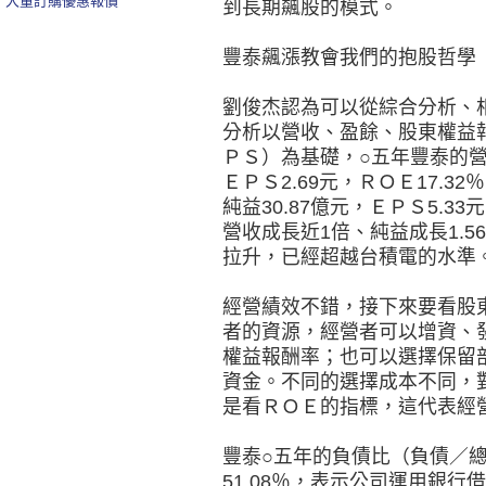
大量訂購優惠報價
到長期飆股的模式。
豐泰飆漲教會我們的抱股哲學
劉俊杰認為可以從綜合分析、
分析以營收、盈餘、股東權益
ＰＳ）為基礎，○五年豐泰的營收
ＥＰＳ2.69元，ＲＯＥ17.3
純益30.87億元，ＥＰＳ5.33
營收成長近1倍、純益成長1.
拉升，已經超越台積電的水準
經營績效不錯，接下來要看股
者的資源，經營者可以增資、
權益報酬率；也可以選擇保留
資金。不同的選擇成本不同，
是看ＲＯＥ的指標，這代表經
豐泰○五年的負債比（負債／總
51.08％，表示公司運用銀