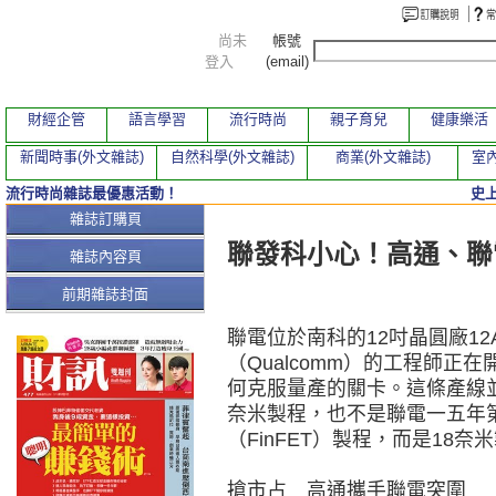
尚未
帳號
登入
(email)
財經企管
語言學習
流行時尚
親子育兒
健康樂活
新聞時事(外文雜誌)
自然科學(外文雜誌)
商業(外文雜誌)
室內
流行時尚雜誌最優惠活動！
史
本期文章
雜誌訂購頁
聯發科小心！高通、聯
雜誌內容頁
前期雜誌封面
聯電位於南科的12吋晶圓廠12
（Qualcomm）的工程師
何克服量產的關卡。這條產線並
奈米製程，也不是聯電一五年第
（FinFET）製程，而是18奈
搶市占 高通攜手聯電突圍