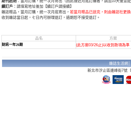
期刊起始
：當月訂購，統一次月寄出（因此接近月底訂購者，請加10天後並
續訂戶
：請填寫地址後加【續訂戶請接續】
雜誌贈品，當月訂購，統一次月底寄出，
若當月贈品已送完，則由雜誌社更換
收到雜誌當日起，七日內可辦理退訂，過期恕不接受退訂。
品名
方案
財訊一年26期
(此方案03/26止)以收到款項為準
雜誌生活網
新北市汐止區連峰街7號 電話：02