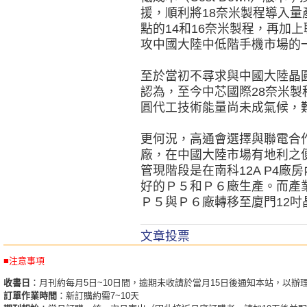
援，順利將18奈米製程導入
點的14和16奈米製程，再加
攻中國大陸中低階手機市場的
至於當初不尋求與中國大陸晶
認為，至今中芯國際28奈米
圓代工技術能量尚未成氣候，
更何況，高通會選擇與聯電合
廠，在中國大陸市場有地利之
管現階段是在南科12A P4
好的Ｐ５和Ｐ６廠生產。而產
Ｐ５與Ｐ６廠轉移至廈門12吋
文章投票
■注意事項
收書日
：月刊約每月5日~10日間，逾期未收請於當月15日後通知本站，以辦
訂單作業時間
：新訂購約需7~10天