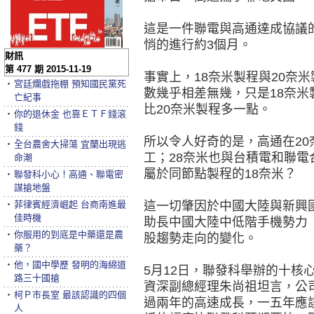
這是一件聯電與高通達成協議
悄的進行約3個月。
財訊
第 477 期 2015-11-19
事實上，18奈米製程與20奈
‧
宮廷爛戲拖棚 預知國民黨死
數幾乎相差無幾，只是18奈米
亡紀事
比20奈米製程多一點。
‧
你的退休金 也靠ＥＴＦ錢滾
錢
所以令人好奇的是，高通在2
‧
全台農舍大掃蕩 宜蘭出現逃
工；28奈米也與台積電和聯電
命潮
屬於同節點製程的18奈米？
‧
聯發科小心！高通、聯電密
謀搶地盤
‧
菲律賓經濟崛起 台商南進最
這一切肇因於中國大陸與新興
佳時機
助長中國大陸中低階手機勢力
‧
你服用的到底是中藥還是農
股趨勢走向的變化。
藥？
‧
他，國中學歷 發明的海綿道
5月12日，聯發科舉辦的十核心處
路三十國搶
資深副總經理朱尚祖坦言，公
‧
柯Ｐ市長室 最該認識的四個
過兩年的高速成長，一五年應
人