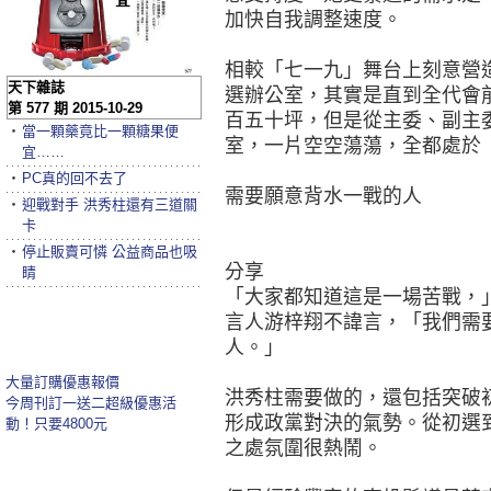
加快自我調整速度。
相較「七一九」舞台上刻意營
天下雜誌
選辦公室，其實是直到全代會
第 577 期 2015-10-29
百五十坪，但是從主委、副主
‧
當一顆藥竟比一顆糖果便
室，一片空空蕩蕩，全都處於
宜……
‧
PC真的回不去了
需要願意背水一戰的人
‧
迎戰對手 洪秀柱還有三道關
卡
‧
停止販賣可憐 公益商品也吸
分享
睛
「大家都知道這是一場苦戰，
言人游梓翔不諱言，「我們需
人。」
大量訂購優惠報價
洪秀柱需要做的，還包括突破
今周刊訂一送二超級優惠活
形成政黨對決的氣勢。從初選
動！只要4800元
之處氛圍很熱鬧。