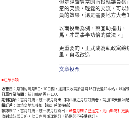
但是經驗豐富的南投縣議員蔡
意的笑臉，輕鬆的交流，可以
員的效果，還是需要地方大老
以南投縣為例，蔡宜助指出，
馬，才是事半功倍的做法。」
更重要的，正式成為執政黨總
風，自我改造
文章投票
■注意事項
收書日
：月刊約每月5日~10日間，逾期未收請於當月15日後通知本站，以辦
訂單作業時間
：新訂購約需7~10天
期刊起始
：當月訂購，統一次月寄出（因此接近月底訂購者，請加10天後並
續訂戶
：請填寫地址後加【續訂戶請接續】
雜誌贈品，當月訂購，統一次月底寄出，
若當月贈品已送完，則由雜誌社更換
收到雜誌當日起，七日內可辦理退訂，過期恕不接受退訂。