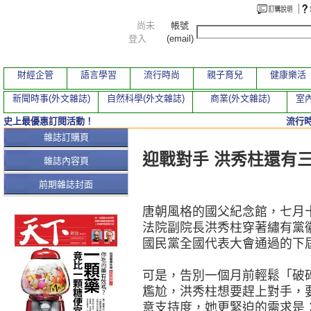
尚未
帳號
登入
(email)
財經企管
語言學習
流行時尚
親子育兒
健康樂活
新聞時事(外文雜誌)
自然科學(外文雜誌)
商業(外文雜誌)
室內
史上最優惠訂閱活動！
流行
本期文章
雜誌訂購頁
迎戰對手 洪秀柱還有
雜誌內容頁
前期雜誌封面
唐朝風格的國父紀念館，七月
法院副院長洪秀柱穿著繡有黨徽
國民黨全國代表大會通過的下
可是，告別一個月前輕鬆「破
尷尬，洪秀柱想要趕上對手，
意支持度，她更緊迫的需求是