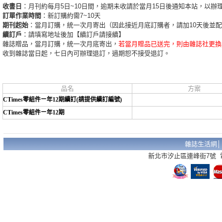
收書日
：月刊約每月5日~10日間，逾期未收請於當月15日後通知本站，以辦
訂單作業時間
：新訂購約需7~10天
期刊起始
：當月訂購，統一次月寄出（因此接近月底訂購者，請加10天後並
續訂戶
：請填寫地址後加【續訂戶請接續】
雜誌贈品，當月訂購，統一次月底寄出，
若當月贈品已送完，則由雜誌社更換
收到雜誌當日起，七日內可辦理退訂，過期恕不接受退訂。
品名
方案
CTimes零組件ㄧ年12期續訂(請提供續訂編號)
CTimes零組件ㄧ年12期
雜誌生活網
新北市汐止區連峰街7號 電話：02