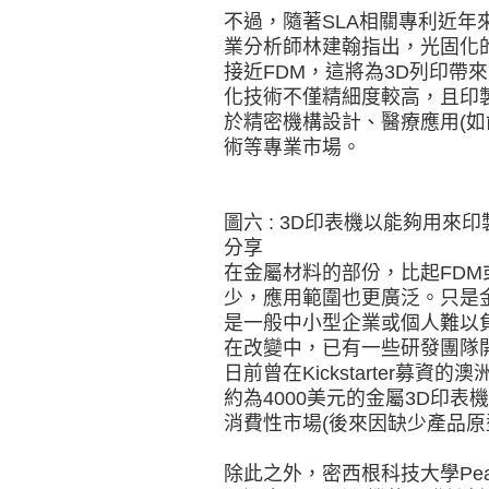
不過，隨著SLA相關專利近年
業分析師林建翰指出，光固化
接近FDM，這將為3D列印帶
化技術不僅精細度較高，且印
於精密機構設計、醫療應用(如
術等專業市場。
圖六 : 3D印表機以能夠用來
分享
在金屬材料的部份，比起FD
少，應用範圍也更廣泛。只是
是一般中小型企業或個人難以
在改變中，已有一些研發團隊
日前曾在Kickstarter募資的
約為4000美元的金屬3D印
消費性市場(後來因缺少產品原
除此之外，密西根科技大學Pearce