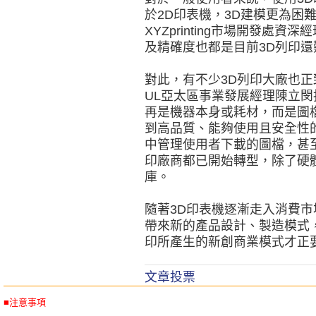
於2D印表機，3D建模更為困
XYZprinting市場開發處
及精確度也都是目前3D列印
對此，有不少3D列印大廠也正
UL亞太區事業發展經理陳立閔
再是機器本身或耗材，而是圖
到高品質、能夠使用且安全性
中管理使用者下載的圖檔，甚
印廠商都已開始轉型，除了硬
庫。
隨著3D印表機逐漸走入消費
帶來新的產品設計、製造模式
印所產生的新創商業模式才正
文章投票
■注意事項