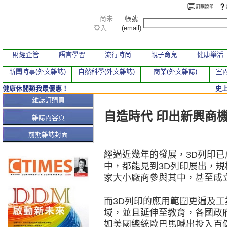
尚未
帳號
登入
(email)
財經企管
語言學習
流行時尚
親子育兒
健康樂活
新聞時事(外文雜誌)
自然科學(外文雜誌)
商業(外文雜誌)
室內
健康休閒類我最優惠！
史
本期文章
雜誌訂購頁
自造時代 印出新興商
雜誌內容頁
前期雜誌封面
經過近幾年的發展，3D列印
中，都能見到3D列印展出，
家大小廠商參與其中，甚至成
而3D列印的應用範圍更遍及
域，並且延伸至教育，各國政
如美國總統歐巴馬喊出投入百