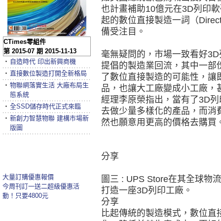
也計畫補助10億元在3D列印
起的數位直接製造一詞（Direct dig
備受注目。
CTimes零組件
第 2015-07 期 2015-11-13
毫無疑問的，市場一致看好3
‧
自造時代 印出新興商機
提倡的製造業回流，其中一部份
‧
直接數位製造打開全新格局
了數位直接製造的可能性，讓
‧
物聯網落實生活 大廠布局生
品，也讓大工廠變成小工廠，
態系統
經理李原榮指出，當有了3D列
‧
全SSD儲存時代正式來臨
去做少量多樣化的產品，而消
‧
新創力智慧物聯 建構市場新
然也願意用更高的價格去購買
版圖
分享
大量訂購優惠報價
圖三 : UPS Store在其全球
今周刊訂一送二超級優惠活
打造一座3D列印工廠。
動！只要4800元
分享
比起傳統的製造模式，數位直