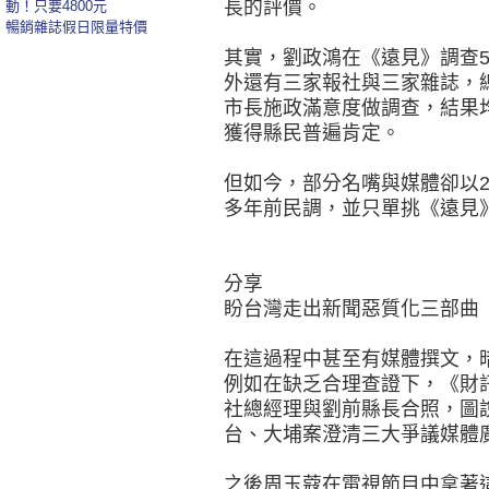
長的評價。
動！只要4800元
暢銷雜誌假日限量特價
其實，劉政鴻在《遠見》調查5顆
外還有三家報社與三家雜誌，
市長施政滿意度做調查，結果
獲得縣民普遍肯定。
但如今，部分名嘴與媒體卻以2
多年前民調，並只單挑《遠見
分享
盼台灣走出新聞惡質化三部曲
在這過程中甚至有媒體撰文，
例如在缺乏合理查證下，《財訊
社總經理與劉前縣長合照，圖
台、大埔案澄清三大爭議媒體廣
之後周玉蔻在電視節目中拿著