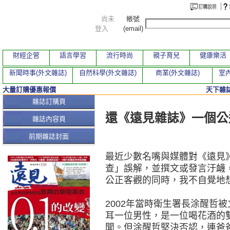
尚未
帳號
登入
(email)
財經企管
語言學習
流行時尚
親子育兒
健康樂活
新聞時事(外文雜誌)
自然科學(外文雜誌)
商業(外文雜誌)
室內
大量訂購優惠報價
天下雜誌
本期文章
雜誌訂購頁
還《遠見雜誌》一個公
雜誌內容頁
前期雜誌封面
最近少數名嘴與媒體對《遠見
查」誤解，並撰文或發言汙衊
公正客觀的同時，我不自覺地
2002年當時衛生署長涂醒哲
耳一位男性，是一位喝花酒的
聞。但涂醒哲堅決否認，連爸