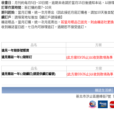
收書日
：月刊約每月5日~10日間，逾期未收請於當月15日後通知本站，以辦
訂單作業時間
：新訂購約需7~10天
期刊起始
：當月訂購，統一次月寄出（因此接近月底訂購者，請加10天後並
續訂戶
：請填寫地址後加【續訂戶請接續】
雜誌贈品，當月訂購，統一次月底寄出，
若當月贈品已送完，則由雜誌社更換
收到雜誌當日起，七日內可辦理退訂，過期恕不接受退訂。
品名
方案
遠見一年期掛號郵資
遠見雜誌一年12期新訂
(此方案03/26止)以收到款項為準
品名
方案
遠見雜誌一年12期續訂(請提供續訂編號)
(此方案03/26止)以收到款項為準
雜誌生活網
新北市汐止區連峰街7號 電話：02