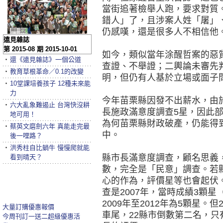
當街追著檢舉人跑，要求對質
錯人」了，且涉案人姓「屠」
仍感嘆，還是很多人不相信他
遠見雜誌
第 2015-08 期 2015-10-01
如今，類似當年涂醒哲案的惡
‧
還《遠見雜誌》一個公道
查證、不舉證；二輿論未審先
‧
教育草根革命／0.1的改變
明，但仍有人基於立場或面子
‧
10堂課培養孩子 12種未來能
力
今年苗栗縣因發不出薪水，由
‧
六大亂象難遏止 台灣快沒耕
長施政滿意度調查5星，因此
地可用！
為何苗栗縣財政破產，仍能得
‧
蔡英文磨劍六年 真能走完最
中。
後一哩路？
‧
洪秀柱自比蝸牛 慢慢爬就能
縣市長滿意度調查，顧名思義
看到晴天？
數，完全是「民意」調查。若
心的作為，評價星等也會起伏
查是2007年，當時成績3顆星
2009年至2012年為5顆星。但
大量訂購優惠報價
車尾，22縣市倒數第二名，只
今周刊訂一送二超級優惠活