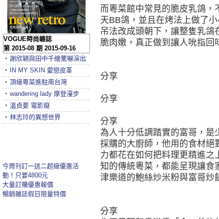
而粵菜館中常見的脆皮乳鴿，
天BB鴿，並且在烤法上做了
吊法改成頭朝下，讓整隻乳鴿
VOGUE時尚雜誌
脆肉嫩，真正做到讓人吮指回
第 2015-08 期 2015-09-16
‧
謝欣穎與田中千繪驚嚇演出
‧
IN MY SKIN 愛戀皮革
分享
‧
頂級粵菜進駐南台灣
‧
wandering lady 摩登漫步
分享
‧
溫貞菱 電影癡
‧
林志玲的異想世界
分享
為人十分低調踏實的富哥，是
採購的大廚師，他用的食材絕
力都花在如何把料理更精進之
知的傳統粵菜，都能呈現讓食
今周刊訂一送二超級優惠活
動！只要4800元
津樂道的鮑絲炒米粉與富哥炒
大量訂購優惠報價
暢銷雜誌假日限量特價
分享