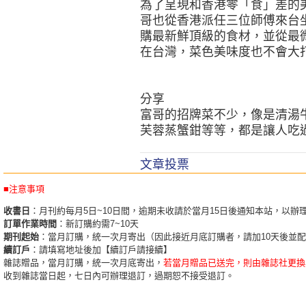
為了呈現和香港零「食」差的
哥也從香港派任三位師傅來台
購最新鮮頂級的食材，並從最
在台灣，菜色美味度也不會大
分享
富哥的招牌菜不少，像是清湯
芙蓉蒸蟹鉗等等，都是讓人吃
文章投票
■注意事項
收書日
：月刊約每月5日~10日間，逾期未收請於當月15日後通知本站，以辦
訂單作業時間
：新訂購約需7~10天
期刊起始
：當月訂購，統一次月寄出（因此接近月底訂購者，請加10天後並
續訂戶
：請填寫地址後加【續訂戶請接續】
雜誌贈品，當月訂購，統一次月底寄出，
若當月贈品已送完，則由雜誌社更換
收到雜誌當日起，七日內可辦理退訂，過期恕不接受退訂。