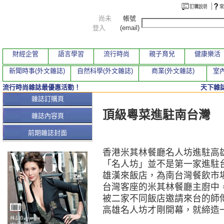
尚未
帳號
登入
(email)
財經企管
語言學習
流行時尚
親子育兒
健康樂活
新聞時事(外文雜誌)
自然科學(外文雜誌)
商業(外文雜誌)
室內
流行時尚雜誌最優惠活動！
天下雜誌
本期文章
雜誌訂購頁
頂級粵菜進駐南台灣
雜誌內容頁
前期雜誌封面
香港米其林餐廳名人坊進駐高
「名人坊」並不是第一家進駐
雄漢來飯店，為南台灣餐飲市
台灣客座的米其林餐廳主廚中
被二家不同飯店邀請來台的師
高雄名人坊才剛開幕，就締造