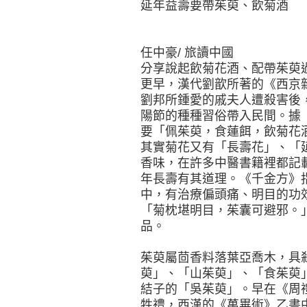
延年益壽要帶茱萸、飲菊酒
任中豪/ 旅讀中國
分享說起飲菊花酒、配帶茱萸
更早，漢代劉歆所著的《西京
劉邦所鍾愛的戚夫人遭殺害後
陽節的種種習俗帶入民間。據
要「佩茱萸，食蓮餌，飲菊花
其實菊花又有「長壽花」、「
香味，在許多中醫書籍裡都記
年長壽有其道理。《千金方》
中，有治療偏頭痛、明目的功
「菊枕堪明目，茱囊可避邪。
品。
茱萸屬茴香料落葉亞喬木，具
萸」、「山茱萸」、「食茱萸
結子的「吳茱萸」。早在《周
牲禮，西漢的《萬畢術》乙書