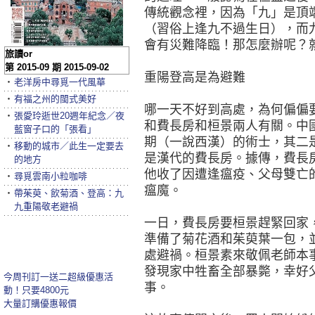
傳統觀念裡，因為「九」是頂
（習俗上逢九不過生日），而
會有災難降臨！那怎麼辦呢？
旅讀or
第 2015-09 期 2015-09-02
重陽登高是為避難
‧
老洋房中尋覓一代風華
‧
有福之州的閩式美好
哪一天不好到高處，為何偏偏
‧
張愛玲逝世20週年紀念／夜
和費長房和桓景兩人有關。中
藍窗子口的「張看」
期（一說西漢）的術士，其二
‧
移動的城市／此生一定要去
是漢代的費長房。據傳，費長
的地方
他收了因遭逢瘟疫、父母雙亡
‧
尋覓雲南小粒咖啡
瘟魔。
‧
帶茱萸、飲菊酒、登高：九
九重陽敬老避禍
一日，費長房要桓景趕緊回家
準備了菊花酒和茱萸葉一包，
處避禍。桓景素來敬佩老師本
發現家中牲畜全部暴斃，幸好
今周刊訂一送二超級優惠活
事。
動！只要4800元
大量訂購優惠報價