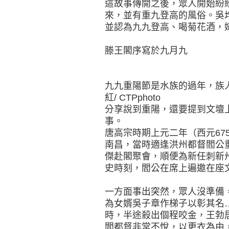
這故事傳開之後，眾人開始紛
來，並有重九登高的風俗。吳
並認為九九登高、喝菊花酒，
滕王閣序寫於九月九
九九重陽節是水族的過年，族
紅/ CTPphoto
分享說到重陽，還要提到文壇
事。
唐高宗時期上元二年（西元67
南昌，當時適逢洪州都督閻公
傑赴閣聚會，順便為新任刺新
史時刻，閻公在席上遍邀在座
一方面事出突然，眾人沒準備
為女婿吳子章作梯子以彰其名
時，半途殺出個程咬金，王勃
閻都督非常不悅，以更衣為由