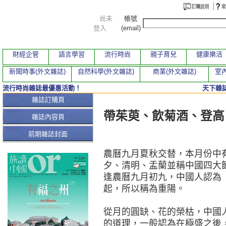
尚未
帳號
登入
(email)
財經企管
語言學習
流行時尚
親子育兒
健康樂活
新聞時事(外文雜誌)
自然科學(外文雜誌)
商業(外文雜誌)
室內
流行時尚雜誌最優惠活動！
天下雜誌
本期文章
雜誌訂購頁
帶茱萸、飲菊酒、登高
雜誌內容頁
前期雜誌封面
農曆九月夏秋交替，本月份中
夕、清明、盂蘭並稱中國四大
逢農曆九月初九，中國人認為
起，所以稱為重陽。
從月的圓缺、花的榮枯，中國
的道理，一般認為在極盛之後