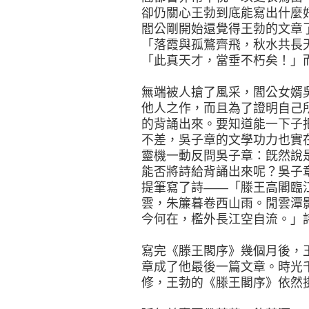
卻仍關心王勃到底能寫出什麼
閻公剛開始還覺得王勃的文章
「落霞與孤鶩齊飛，秋水共長
「此真天才，當垂不朽矣！」
無端被人搶了風采，閻公女婿
他人之作，而且為了證明自己
的背誦出來。要知道能一下子把
不差，吳子章的文學功力也實
靈機一動反問吳子章：旣然說
能否將詩給背誦出來呢？吳子
提筆寫了詩――「滕王高閣臨
雲，朱簾暮卷西山雨。閒雲潭
今何在，檻外長江空自流。」
寫完《滕王閣序》幾個月後，
章成了他最後一篇文章。時光
修，王勃的《滕王閣序》依然