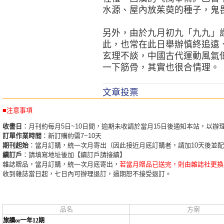
水源、屋內放茱萸的種子，鬼
另外，由於九月初九「九九」
此，也常在此日舉辦慎終追遠
玄理不談，中國古代運動風氣
一下筋骨，其實也很合情理。
文章投票
■注意事項
收書日
：月刊約每月5日~10日間，逾期未收請於當月15日後通知本站，以辦
訂單作業時間
：新訂購約需7~10天
期刊起始
：當月訂購，統一次月寄出（因此接近月底訂購者，請加10天後並
續訂戶
：請填寫地址後加【續訂戶請接續】
雜誌贈品，當月訂購，統一次月底寄出，
若當月贈品已送完，則由雜誌社更換
收到雜誌當日起，七日內可辦理退訂，過期恕不接受退訂。
品名
方案
旅讀or一年12期