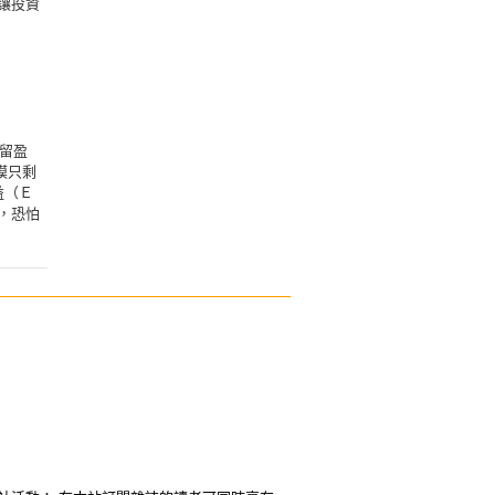
讓投資
留盈
模只剩
益（Ｅ
，恐怕