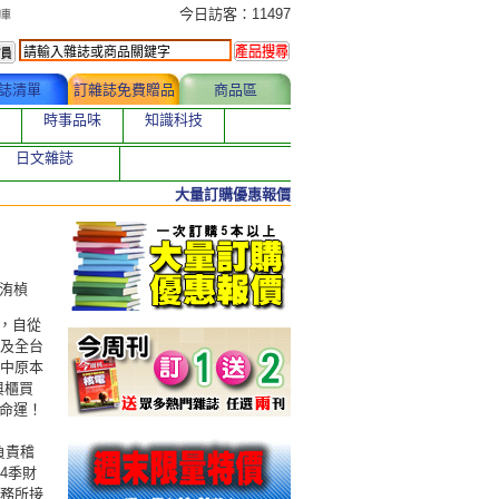
今日訂購者
今日訪客：11497
誌清單
訂雜誌免費贈品
商品區
時事品味
知識科技
日文雜誌
大量訂購優惠報價
林洧楨
，自從
遍及全台
手中原本
與櫃買
命運！
負責稽
4季財
事務所接