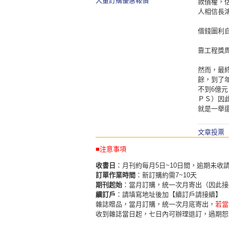
大量訂購優惠報價
款債權，
人相信長
借錢圖利
靠工程獎
然而，最
餘，到了
不到6億
ＰＳ）因
就是一舉
文章投票
■注意事項
收書日
：月刊約每月5日~10日間，逾期未收
訂單作業時間
：新訂購約需7~10天
期刊起始
：當月訂購，統一次月寄出（因此接
續訂戶
：請填寫地址後加【續訂戶請接續】
雜誌贈品，當月訂購，統一次月底寄出，
若當
收到雜誌當日起，七日內可辦理退訂，過期恕