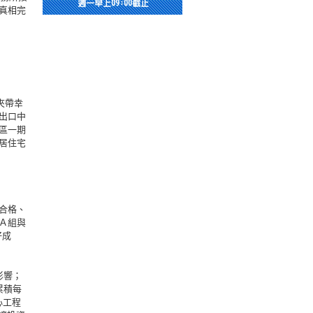
真相完
夾帶幸
出口中
區一期
居住宅
合格、
Ａ組與
好成
影響；
累積每
心工程