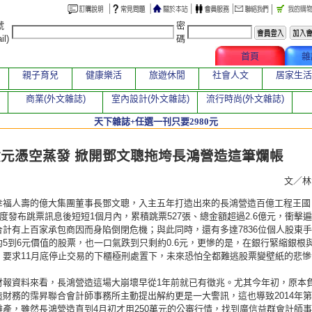
號
密
il)
碼
文章總覽
首頁
雜
親子育兒
健康樂活
旅遊休閒
社會人文
居家生活
商業(外文雜誌)
室內設計(外文雜誌)
流行時尚(外文雜誌)
天下雜誌+任選一刊只要2980元
章
億元憑空蒸發 掀開鄧文聰拖垮長鴻營造這筆爛帳
文／
幸福人壽的億大集團董事長鄧文聰，入主五年打造出來的長鴻營造百億工程王國
首度發布跳票訊息後短短1個月內，累積跳票527張、總金額超過2.6億元，衝擊
合計有上百家承包商因而身陷倒閉危機；與此同時，還有多達7836位個人股東
約5到6元價值的股票，也一口氣跌到只剩約0.6元，更慘的是，在銀行緊縮銀根
、要求11月底停止交易的下櫃極刑處置下，未來恐怕全都難逃股票變壁紙的悲慘
財報資料來看，長鴻營造這場大崩壞早從1年前就已有徵兆。尤其今年初，原本
造財務的霈昇聯合會計師事務所主動提出解約更是一大警訊，這也導致2014年第
難產，雖然長鴻營造直到4月初才用250萬元的公審行情，找到廣信益群會計師