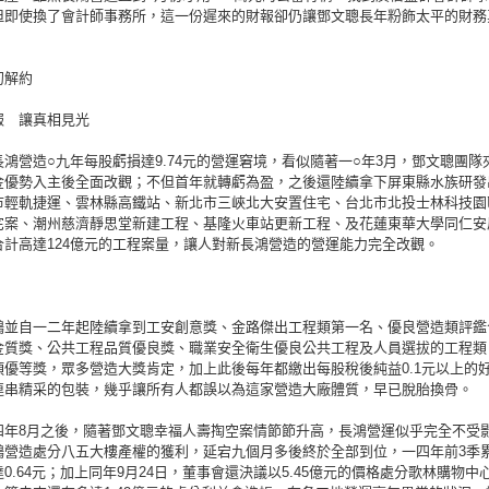
但即使換了會計師事務所，這一份遲來的財報卻仍讓鄧文聰長年粉飾太平的財務
。
初解約
報 讓真相見光
鴻營造○九年每股虧損達9.74元的營運窘境，看似隨著一○年3月，鄧文聰團隊
金優勢入主後全面改觀；不但首年就轉虧為盈，之後還陸續拿下屏東縣水族研發
市輕軌捷運、雲林縣高鐵站、新北市三峽北大安置住宅、台北市北投士林科技園
宅案、潮州慈濟靜思堂新建工程、基隆火車站更新工程、及花蓮東華大學同仁安
合計高達124億元的工程案量，讓人對新長鴻營造的營運能力完全改觀。
鴻並自一二年起陸續拿到工安創意獎、金路傑出工程類第一名、優良營造類評鑑
金質獎、公共工程品質優良獎、職業安全衛生優良公共工程及人員選拔的工程類
項優等獎，眾多營造大獎肯定，加上此後每年都繳出每股稅後純益0.1元以上的
連串精采的包裝，幾乎讓所有人都誤以為這家營造大廠體質，早已脫胎換骨。
四年8月之後，隨著鄧文聰幸福人壽掏空案情節節升高，長鴻營運似乎完全不受
鴻營造處分八五大樓產權的獲利，延宕九個月多後終於全部到位，一四年前3季
0.64元；加上同年9月24日，董事會還決議以5.45億元的價格處分歌林購物中