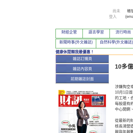
尚未
帳
登入
(ema
財經企管
語言學習
流行時尚
新聞時事(外文雜誌)
自然科學(外文雜誌)
健康休閒類我最優惠！
本期文
雜誌訂購頁
10多
雜誌內容頁
前期雜誌封面
涉嫌掏空
10月1日
的工地，
每股還有
中心開鍘
從最新的
核長鴻營
報與年報