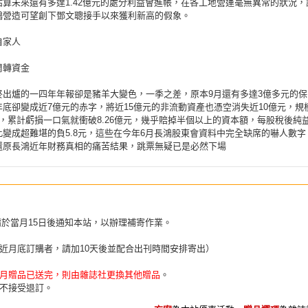
估算未來還有多達1.42億元的處分利益會進帳，在各工地營運毫無異常的狀況，
鴻營造可望創下鄧文聰接手以來獲利新高的假象。
自家人
周轉資金
終出爐的一四年年報卻是豬羊大變色，一季之差，原本9月還有多達3億多元的保
年底卻變成近7億元的赤字，將近15億元的非流動資產也憑空消失近10億元，規
元，累計虧損一口氣就衝破8.26億元，幾乎賠掉半個以上的資本額，每股稅後純
此變成超難堪的負5.8元，這些在今年6月長鴻股東會資料中完全缺席的嚇人數字
還原長鴻近年財務真相的痛苦結果，跳票無疑已是必然下場
請於當月15日後通知本站，以辦理補寄作業。
近月底訂購者，請加10天後並配合出刊時間安排寄出）
月贈品已送完，則由雜誌社更換其他贈品
。
不接受退訂。