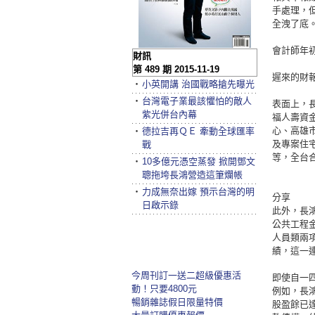
手處理，
全洩了底
會計師年
財訊
第 489 期 2015-11-19
遲來的財
‧
小英開講 治國戰略搶先曝光
‧
台灣電子業最該懼怕的敵人
表面上，長
紫光併台內幕
福人壽資
心、高雄
‧
德拉吉再ＱＥ 牽動全球匯率
及專案住
戰
等，全台
‧
10多億元憑空蒸發 掀開鄧文
聰拖垮長鴻營造這筆爛帳
‧
力成無奈出嫁 預示台灣的明
分享
日啟示錄
此外，長
公共工程
人員類兩
績，這一
今周刊訂一送二超級優惠活
即使自一
動！只要4800元
例如，長
暢銷雜誌假日限量特價
股盈餘已達