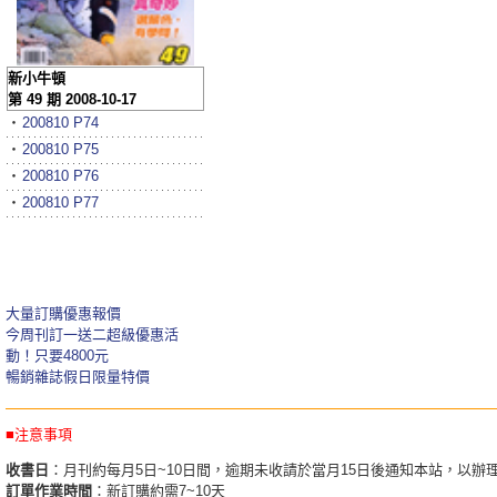
新小牛頓
第 49 期 2008-10-17
‧
200810 P74
‧
200810 P75
‧
200810 P76
‧
200810 P77
大量訂購優惠報價
今周刊訂一送二超級優惠活
動！只要4800元
暢銷雜誌假日限量特價
■注意事項
收書日
：月刊約每月5日~10日間，逾期未收請於當月15日後通知本站，以辦
訂單作業時間
：新訂購約需7~10天