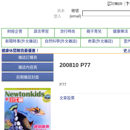
尚未
帳號
登入
(email)
財經企管
語言學習
流行時尚
親子育兒
健康樂活
新聞時事(外文雜誌)
自然科學(外文雜誌)
商業(外文雜誌)
室內
健康休閒類我最優惠！
史
本期文章
雜誌訂購頁
200810 P77
雜誌內容頁
前期雜誌封面
P77
文章投票