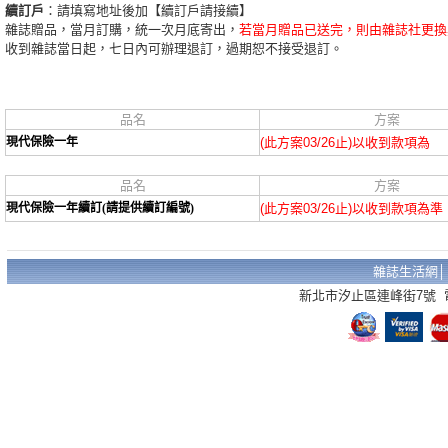
續訂戶
：請填寫地址後加【續訂戶請接續】
雜誌贈品，當月訂購，統一次月底寄出，
若當月贈品已送完，則由雜誌社更換
收到雜誌當日起，七日內可辦理退訂，過期恕不接受退訂。
品名
方案
現代保險一年
(此方案03/26止)以收到款項為
品名
方案
現代保險一年續訂(請提供續訂編號)
(此方案03/26止)以收到款項為準
雜誌生活網
新北市汐止區連峰街7號 電話：02