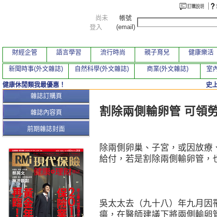
尚未
帳號
登入
(email)
財經企管
語言學習
流行時尚
親子育兒
健康樂活
新聞時事(外文雜誌)
自然科學(外文雜誌)
商業(外文雜誌)
室內
健康休閒類我最優惠！
史
本期文章
雜誌訂購頁
割除兩側輸卵管 可領
雜誌內容頁
前期雜誌封面
除兩側卵巢、子宮，或因放療
給付，若是割除兩側輸卵管，
吳太太去（九十八）年九月因
瘍，在醫師建議下將兩側輸卵