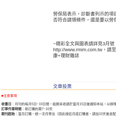
勞保局表示，診斷書列示的項
否符合請領條件，還是要以勞
~精彩全文與圖表請詳見3月號
http://www.rmim.co
康+理財雜誌
文章投票
■注意事項
收書日
：月刊約每月5日~10日間，逾期未收請於當月15日後通知本站，以辦
訂單作業時間
：新訂購約需7~10天
期刊起始
：當月訂購，統一次月寄出（因此接近月底訂購者，請加10天後並