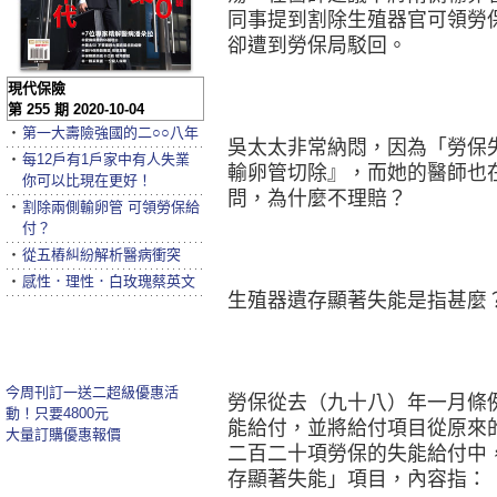
同事提到割除生殖器官可領勞
卻遭到勞保局駁回。
現代保險
第 255 期 2020-10-04
‧
第一大壽險強國的二○○八年
吳太太非常納悶，因為「勞保
‧
每12戶有1戶家中有人失業
輸卵管切除』，而她的醫師也
你可以比現在更好！
問，為什麼不理賠？
‧
割除兩側輸卵管 可領勞保給
付？
‧
從五樁糾紛解析醫病衝突
‧
感性．理性．白玫瑰蔡英文
生殖器遺存顯著失能是指甚麼
今周刊訂一送二超級優惠活
勞保從去（九十八）年一月條
動！只要4800元
能給付，並將給付項目從原來
大量訂購優惠報價
二百二十項勞保的失能給付中
存顯著失能」項目，內容指：