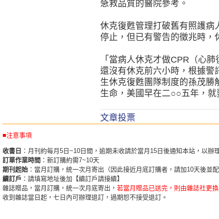
急救品質的醫院參考。
休克復甦管理打破舊有照護病
停止，但已有警告的徵兆時，
「當病人休克才做CPR（心肺
還沒有休克前六小時，根據警
生休克復甦團隊制度的孫茂勝
生命，美國早在二○○五年，
文章投票
■注意事項
收書日
：月刊約每月5日~10日間，逾期未收請於當月15日後通知本站，以辦
訂單作業時間
：新訂購約需7~10天
期刊起始
：當月訂購，統一次月寄出（因此接近月底訂購者，請加10天後並
續訂戶
：請填寫地址後加【續訂戶請接續】
雜誌贈品，當月訂購，統一次月底寄出，
若當月贈品已送完，則由雜誌社更換
收到雜誌當日起，七日內可辦理退訂，過期恕不接受退訂。