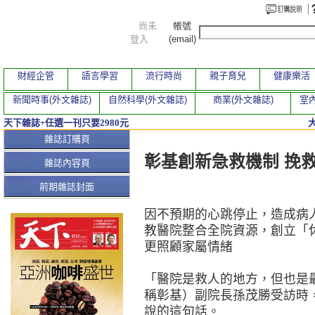
尚未
帳號
登入
(email)
財經企管
語言學習
流行時尚
親子育兒
健康樂活
新聞時事(外文雜誌)
自然科學(外文雜誌)
商業(外文雜誌)
室內
天下雜誌+任選一刊只要2980元
本期文章
雜誌訂購頁
彰基創新急救機制 挽
雜誌內容頁
前期雜誌封面
因不預期的心跳停止，造成病
教醫院整合全院資源，創立「
更照顧家屬情緒
「醫院是救人的地方，但也是
稱彰基）副院長孫茂勝受訪時
說的這句話。