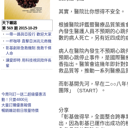
其實，醫院比你想得不安全。
天下雜誌
根據醫院評鑑暨醫療品質策進
第 569 期 2015-10-29
內發生醫護人員不預期的心跳
‧
一帶一路與亞投行 歡迎大家
數的病人死亡，另有近四成的
‧
一杯咖啡 直擊亞洲兆元商機
‧
彰基創新急救機制 挽救千條
病人在醫院內發生不預期心跳
人命
預期心跳停止事件，是國際醫
‧
讓愛即時 用科技視訊陪伴長
香指出。醫策會這幾年即針對
輩
救品質等，推動一系列醫療品
而彰基開先河，早在二○○八
團隊」（START）。
今周刊訂一送二超級優惠活
動！只要4800元
大量訂購優惠報價
分享
暢銷雜誌假日限量特價
「彰基做得早，全面整合跨專
出，因為彰基已運作出成功的