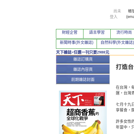
尚未
帳
登入
(ema
財經企管
語言學習
流行時尚
新聞時事(外文雜誌)
自然科學(外文雜誌)
天下雜誌+任選一刊只要2980元
本期文
雜誌訂購頁
打造台
雜誌內容頁
前期雜誌封面
在台灣，
運，台灣
七月十九
享餐食，
許多女性
年當中，