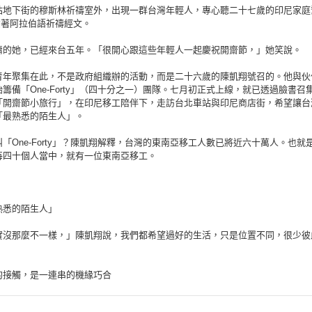
站地下街的穆斯林祈禱室外，出現一群台灣年輕人，專心聽二十七歲的印尼家庭
，念著阿拉伯語祈禱經文。
傭的她，已經來台五年。「很開心跟這些年輕人一起慶祝開齋節，」她笑說。
青年聚集在此，不是政府組織辦的活動，而是二十六歲的陳凱翔號召的。他與伙
籌備「One-Forty」（四十分之一）團隊。七月初正式上線，就已透過臉書召
「開齋節小旅行」，在印尼移工陪伴下，走訪台北車站與印尼商店街，希望讓台
「最熟悉的陌生人」。
「One-Forty」？陳凱翔解釋，台灣的東南亞移工人數已將近六十萬人。也就
每四十個人當中，就有一位東南亞移工。
熟悉的陌生人」
實沒那麼不一樣，」陳凱翔說，我們都希望過好的生活，只是位置不同，很少彼
的接觸，是一連串的機緣巧合