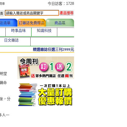
今日訂購者
今日訪客：1728
誌清單
訂雜誌免費贈品
商品區
時事品味
知識科技
日文雜誌
精選雜誌任選三刊2999元
黃明堂
轉命
坐，分
多人一