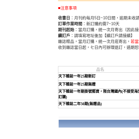
■注意事項
收書日
：月刊約每月5日~10日間，逾期未收
訂單作業時間
：新訂購約需7~10天
期刊起始
：當月訂購，統一次月寄出（因此接
續訂戶
：請填寫地址後加【續訂戶請接續】
雜誌贈品，當月訂購，統一次月底寄出，
若當
收到雜誌當日起，七日內可辦理退訂，過期恕
品名
天下雜誌一年25期新訂
天下雜誌一年25期無贈
天下雜誌一年期掛號郵資，限台灣國內(不接受海
訂購)
天下雜誌二年50期(無贈品)