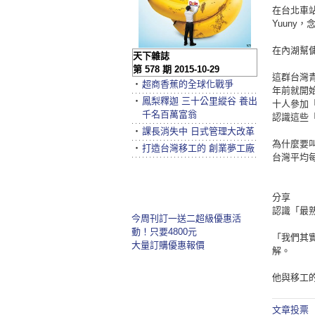
在台北車
Yuuny
在內湖幫
天下雜誌
第 578 期 2015-10-29
這群台灣
‧
超商香蕉的全球化戰爭
年前就開始
‧
鳳梨釋迦 三十公里縱谷 養出
十人參加
千名百萬富翁
認識這些
‧
課長消失中 日式管理大改革
為什麼要叫
‧
打造台灣移工的 創業夢工廠
台灣平均
分享
認識「最
今周刊訂一送二超級優惠活
動！只要4800元
「我們其
大量訂購優惠報價
解。
他與移工
文章投票