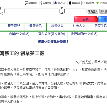
號
密
il)
碼
文章總覽
首頁
雜
親子育兒
健康樂活
旅遊休閒
社會人文
居家生活
商業(外文雜誌)
室內設計(外文雜誌)
流行時尚(外文雜誌)
健康休閒類我最優惠！
章
灣移工的 創業夢工廠
文／劉光瑩；圖片／
每四十個人就有一位東南亞移工，這群「最熟悉的陌生人」，其實也想創業、扭
青年創辦的「移工商學院」，如何幫他們回鄉圓夢？
日，從台北二二八公園、台北車站地下街到大廳，精心打扮的印尼男女，席地而
開心聊天。這是穆斯林齋戒月過後的開齋節。
的頭巾、服裝綴滿亮片，別上珍珠K金胸針，畫起淡妝。難怪她們慎重，因為許
只有今天能休假。