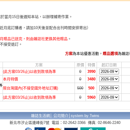
請於當月15日後通知本站，以辦理補寄作業。
近月底訂購者，請加10天後並配合出刊時間安排寄出）
月贈品已送完，則由雜誌社更換其他贈品
。
不接受退訂。
方案
為本站優惠活動，
贈品選項
為雜誌
方案
原價
特價
起訂日期
(此方案03/26止)以收到款項為準
0
3990
本月特價
0
3480
外
限台灣國內(不接受國外地址訂購)
500
500
(此方案03/26止)以收到款項為準
0
5960
雜誌生活網│
公司簡介
│
system by Twins
新北市汐止區連峰街7號 電話：02-2642-3366 傳真: 02-8646-2240