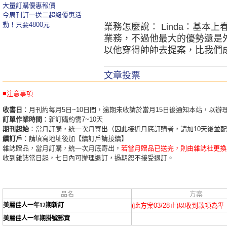
大量訂購優惠報價
今周刊訂一送二超級優惠活
動！只要4800元
業務怎麼說： Linda：基
業務，不過他最大的優勢還是
以他穿得帥帥去提案，比我們
文章投票
■注意事項
收書日
：月刊約每月5日~10日間，逾期未收請於當月15日後通知本站，以辦
訂單作業時間
：新訂購約需7~10天
期刊起始
：當月訂購，統一次月寄出（因此接近月底訂購者，請加10天後並
續訂戶
：請填寫地址後加【續訂戶請接續】
雜誌贈品，當月訂購，統一次月底寄出，
若當月贈品已送完，則由雜誌社更換
收到雜誌當日起，七日內可辦理退訂，過期恕不接受退訂。
品名
方案
美麗佳人一年12期新訂
(此方案03/28止)以收到款項為準
美麗佳人一年期掛號郵資