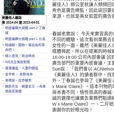
麗佳人》辦公室就讓人頻頻回
角色是廣告總監，因此這回要
來源，也就是美女如雲的廣告
美麗佳人雜誌
第 2014-04 期 2015-04-01
‧
明星編輯大挑戰 part 2 丁春
誠
春誠老實說： 今天來實習真
‧
明星編輯大挑戰 part 1 仕凌
不同的體驗，這次看到業務去
‧
桂綸鎂，開始一場自由的革
女性的一面。雖然《美麗佳人
命吧！
媒體興起，所以在提案的時候都
‧
個人意見／政治時尚
16:00-18:00 公司內部
‧
4月完全美妝對策
廣告部門的重要內部會議，主
‧
夏黃廉盈／人妻的價值
Sue說：「我們會以 ACNie
‧
金宇彬， 來勢洶洶
《美麗佳人》的讀者群中，找
外，丁春誠也參與了《美麗佳人》
‧
韋禮安，反骨暖男
x Marie Claire》。這
‧
魅影先生、精靈女王 －布萊
德與克萊爾
與本書不同，悟性很高的春誠，立刻
誠的選擇也讓廣告業務們點頭稱
W x Marie Claire》一、二
謝謝你的好眼光啦！