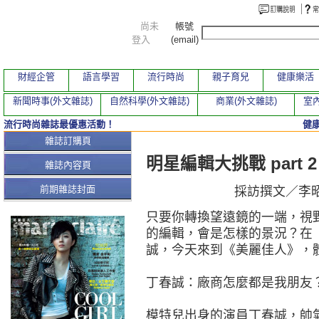
尚未
帳號
登入
(email)
財經企管
語言學習
流行時尚
親子育兒
健康樂活
新聞時事(外文雜誌)
自然科學(外文雜誌)
商業(外文雜誌)
室內
流行時尚雜誌最優惠活動！
健
本期文章
雜誌訂購頁
明星編輯大挑戰 part 
雜誌內容頁
前期雜誌封面
採訪撰文／李昭
只要你轉換望遠鏡的一端，視
的編輯，會是怎樣的景況？在
誠，今天來到《美麗佳人》，
丁春誠：廠商怎麼都是我朋友
模特兒出身的演員丁春誠，帥氣