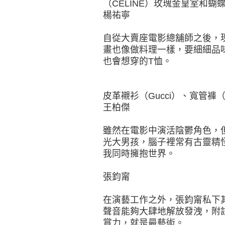
（CELINE）玫瑰金皇室和蝴蝶
楊祐寧
自從大賣座電影總舖師之後，
畫也像做料理一樣，要細細品
也會想穿的T恤。
皮革襯衫（Gucci）、寬管褲（L
王柏傑
雖然在電影中演活陰鬱角色，
光大男孩，腦子裡常有古靈精
我同時擁抱世界。
張鈞甯
在演藝工作之外，張鈞甯私下
聲音能夠大肆地解放發洩，附
賞力，就是最藝術。