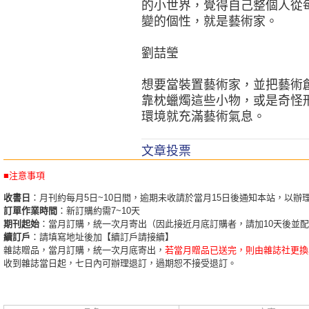
的小世界，覺得自己整個人從
變的個性，就是藝術家。
劉喆瑩
想要當裝置藝術家，並把藝術
靠枕蠟燭這些小物，或是奇怪
環境就充滿藝術氣息。
文章投票
■注意事項
收書日
：月刊約每月5日~10日間，逾期未收請於當月15日後通知本站，以辦
訂單作業時間
：新訂購約需7~10天
期刊起始
：當月訂購，統一次月寄出（因此接近月底訂購者，請加10天後並
續訂戶
：請填寫地址後加【續訂戶請接續】
雜誌贈品，當月訂購，統一次月底寄出，
若當月贈品已送完，則由雜誌社更換
收到雜誌當日起，七日內可辦理退訂，過期恕不接受退訂。