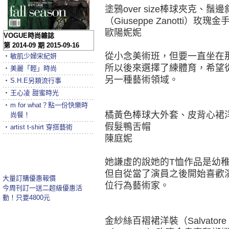
塗鴉over size棒球夾克、鬚
（Giuseppe Zanotti）玫瑰金手
歐陽妮妮
VOGUE時尚雜誌
第 2014-09 期 2015-09-16
從小念美術班，但要一直坐在
‧
敏肌少婦宋紀妍
所以後來選擇了練體育，希望
‧
美麗「輕」時尚
另一種藝術領域。
‧
S.H.E另類流行事
‧
王心凌 甜蜜時光
‧
m for what？點一份快樂時
橘黃色棒球大外套、皮背心裙洋裝
尚餐！
假髮鴨舌帽
‧
artist t-shirt 穿搭藝術
陳庭妮
她謙虛的說她的T恤作品是幼
但自從當了演員之後開始喜歡
大量訂購優惠報價
位行為藝術家。
今周刊訂一送二超級優惠活
動！只要4800元
金紗絲百褶裙洋裝（Salvatore