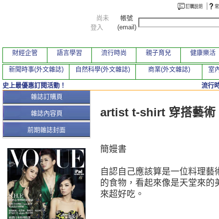
尚未
帳號
登入
(email)
財經企管
語言學習
流行時尚
親子育兒
健康樂活
新聞時事(外文雜誌)
自然科學(外文雜誌)
商業(外文雜誌)
室內
史上最優惠訂閱活動！
流行
本期文章
雜誌訂購頁
artist t-shirt 穿搭藝術
雜誌內容頁
前期雜誌封面
簡嫚書
自認自己應該算是一位料理藝
的食物，看起來像是天堂來的
來超好吃。