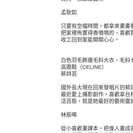
孟耿如
只要有空檔時間，都拿來畫畫
把家裡佈置得香噴噴的，喜歡
收工回到家能開開心心。
白色羽毛飾邊毛料大衣、毛料七分
高跟鞋（CELINE）
蔡詩芸
國外長大現在回來發唱片的蔡
最近愛上攝影創作，喜歡拿台
活百態，就是她最好的藝術靈
林辰唏
從小喜歡畫課本，把偉人畫成