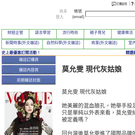
尚未
帳號
登入
(email)
財經企管
語言學習
流行時尚
親子育兒
健康樂活
新聞時事(外文雜誌)
自然科學(外文雜誌)
商業(外文雜誌)
室內
史上最優惠訂閱活動！
精選
本期文章
雜誌訂購頁
莫允雯 現代灰姑娘
雜誌內容頁
前期雜誌封面
莫允雯 現代灰姑娘
她美麗的混血臉孔，她舉手投
只是單純以外表來看，莫允雯
被定義嗎？
回台灣後莫允雯進了國際品牌