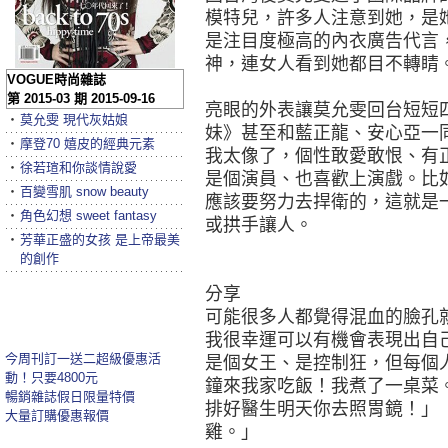
模特兒，許多人注意到她，是
是注目度極高的內衣廣告代言
神，連女人看到她都目不轉睛
VOGUE時尚雜誌
第 2015-03 期 2015-09-16
亮眼的外表讓莫允雯回台短短
‧
莫允雯 現代灰姑娘
妹》甚至和藍正龍、安心亞一
‧
摩登70 嬉皮的經典元素
我太像了，個性敢愛敢恨、有
‧
徐若瑄和你談情說愛
是個演員、也喜歡上演戲。比
‧
百變雪肌 snow beauty
應該要努力去捍衛的，這就是
‧
角色幻想 sweet fantasy
或拱手讓人。
‧
芳華正盛的女孩 是上帝最美
的創作
分享
可能很多人都覺得混血的臉孔
我很幸運可以有機會表現出自
今周刊訂一送二超級優惠活
是個女王、是控制狂，但每個
動！只要4800元
鐘來我家吃飯！我煮了一桌菜
暢銷雜誌假日限量特價
排好醫生明天你去照胃鏡！」
大量訂購優惠報價
雞。」