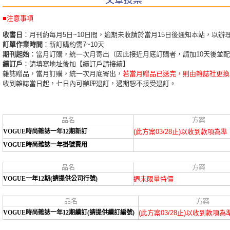
文章投票
■注意事項
收書日
：月刊約每月5日~10日間，逾期未收請於當月15日後通知本站，以辦
訂單作業時間
：新訂購約需7~10天
期刊起始
：當月訂購，統一次月寄出（因此接近月底訂購者，請加10天後並
續訂戶
：請填寫地址後加【續訂戶請接續】
雜誌贈品，當月訂購，統一次月底寄出，
若當月贈品已送完，則由雜誌社更換
收到雜誌當日起，七日內可辦理退訂，過期恕不接受退訂。
品名
方案
VOGUE時尚雜誌一年12期新訂
(此方案03/28止)以收到款項為準
VOGUE時尚雜誌一年掛號費用
品名
方案
VOGUE一年12期(請提供公司行號)
週末限量特價
品名
方案
VOGUE時尚雜誌一年12期續訂(請提供續訂編號)
(此方案03/28止)以收到款項為