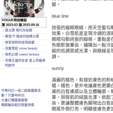
變。
blue line
VOGUE時尚雜誌
第 2015-03 期 2015-09-16
誇張的貓眼眼線，用天空藍勾
‧
莫允雯 現代灰姑娘
效果。白雪肌是呈現冷調的清
‧
摩登70 嬉皮的經典元素
眼睛勾勒誇張的線條，重點是
‧
徐若瑄和你談情說愛
色眼影做暈染，鋪陳出一點冷
‧
百變雪肌 snow beauty
緞的低調質感光澤，與眼線呈
‧
角色幻想 sweet fantasy
調。
‧
芳華正盛的女孩 是上帝最美
的創作
sunny
滿遍的橘色，有接近膚色的粉
橘。橘色，意外地讓膚色更顯
今周刊訂一送二超級優惠活
膚的白皙膚感以及立體輪廓。
動！只要4800元
果，與唇肌的絨面光澤，掀起
大量訂購優惠報價
染，更讓整體膚色顯現出白皙
暢銷雜誌假日限量特價
眼尾外側打亮，明顯使膚色更