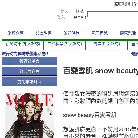
尚未
帳號
登入
(email)
財經企管
語言學習
流行時尚
親子育兒
健康樂活
新聞時事(外文雜誌)
自然科學(外文雜誌)
商業(外文雜誌)
室內
流行時尚雜誌最優惠活動！
健
本期文章
雜誌訂購頁
百變雪肌 snow beaut
雜誌內容頁
前期雜誌封面
個性靚女濃密的粗黑眉與迷濛
面。彩妝師內斂的銀白色下內
snow beauty百變雪肌
想讓肌膚更白，不妨用2015
用不變的唇色，卻轉變質地與