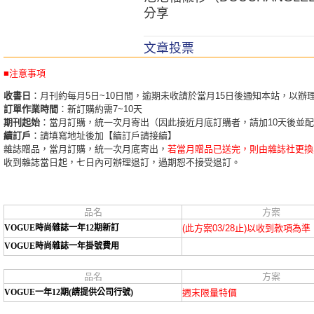
分享
文章投票
■注意事項
收書日
：月刊約每月5日~10日間，逾期未收請於當月15日後通知本站，以辦
訂單作業時間
：新訂購約需7~10天
期刊起始
：當月訂購，統一次月寄出（因此接近月底訂購者，請加10天後並
續訂戶
：請填寫地址後加【續訂戶請接續】
雜誌贈品，當月訂購，統一次月底寄出，
若當月贈品已送完，則由雜誌社更換
收到雜誌當日起，七日內可辦理退訂，過期恕不接受退訂。
品名
方案
VOGUE時尚雜誌一年12期新訂
(此方案03/28止)以收到款項為準
VOGUE時尚雜誌一年掛號費用
品名
方案
VOGUE一年12期(請提供公司行號)
週末限量特價