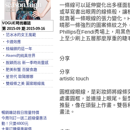
一條線可以延伸變化出多樣面
或草寫書出眼周的線條般，讓
就靠著一條眼線的張力變化。Hen
VOGUE時尚雜誌
睛那一條強烈的圖案條紋之外，
第 2015-09 期 2015-09-16
Phillips在Fendi秀場
‧
范冰冰的女王風範
上至少刷上五層那麼厚重的睫
‧
卡通效應
‧
桂綸鎂的這一年
‧
Akemi的純真世界
分享
‧
脫穎而出 新一季時尚靈感
‧
肥美秋蟹 百變食趣
分享
‧
星世代 歐陽娜娜
artistic touch
‧
雙線條之美 圖案眼線風
圓框線眼線，是彩妝師將線條
處畫圓框，並連接上眼尾。髮
推髮，像在頭髮上作畫。雙唇
畫法。
暢銷雜誌假日限量特價
今周刊訂一送二超級優惠活
動！只要4800元
大量訂購優惠報價