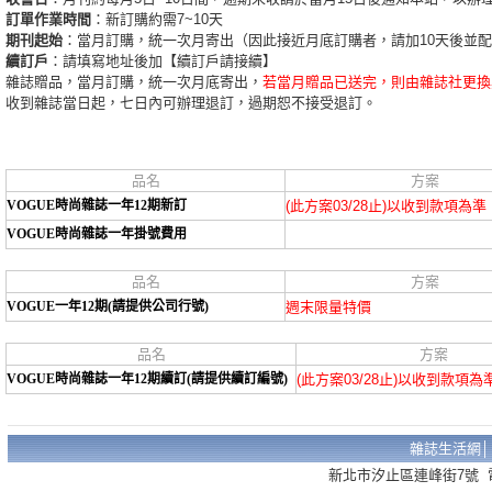
訂單作業時間
：新訂購約需7~10天
期刊起始
：當月訂購，統一次月寄出（因此接近月底訂購者，請加10天後並
續訂戶
：請填寫地址後加【續訂戶請接續】
雜誌贈品，當月訂購，統一次月底寄出，
若當月贈品已送完，則由雜誌社更換
收到雜誌當日起，七日內可辦理退訂，過期恕不接受退訂。
品名
方案
VOGUE時尚雜誌一年12期新訂
(此方案03/28止)以收到款項為準
VOGUE時尚雜誌一年掛號費用
品名
方案
VOGUE一年12期(請提供公司行號)
週末限量特價
品名
方案
VOGUE時尚雜誌一年12期續訂(請提供續訂編號)
(此方案03/28止)以收到款項為
雜誌生活網
新北市汐止區連峰街7號 電話：02