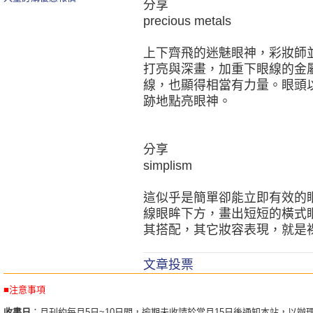
分享
precious metals
上下齊飛的迷魅眼神，彩妝師
打亮與深畫，加重下眼線的金
線，也顯得相當有力量。眼頭
跡地點亮眼神。
分享
simplism
這似乎是簡單卻能立即有效的
線眼眸下方，畫出短短的橫式
其搭配，其它妝容表現，就是
文章投票
■注意事項
收書日
：月刊約每月5日~10日間，逾期未收請於當月15日後通知本站，以辦