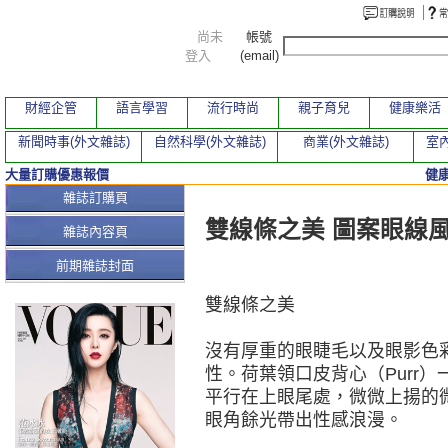
尚未
帳號
登入
(email)
財經企管
語言學習
流行時尚
親子育兒
健康樂活
新聞時事(外文雜誌)
自然科學(外文雜誌)
商業(外文雜誌)
室內
大量訂購優惠報價
健
本期文章
雜誌訂購頁
雙線條之美 圖案眼線
雜誌內容頁
前期雜誌封面
雙線條之美
沒有厚重的眼睫毛以及眼影色
性。荷葉領口皮背心（Purr
平行在上眼尾處，微微上揚的
眼角餘光帶出性感浪漫。