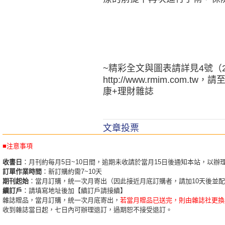
~精彩全文與圖表請詳見4號（
http://www.rmim.co
康+理財雜誌
文章投票
■注意事項
收書日
：月刊約每月5日~10日間，逾期未收請於當月15日後通知本站，以辦
訂單作業時間
：新訂購約需7~10天
期刊起始
：當月訂購，統一次月寄出（因此接近月底訂購者，請加10天後並
續訂戶
：請填寫地址後加【續訂戶請接續】
雜誌贈品，當月訂購，統一次月底寄出，
若當月贈品已送完，則由雜誌社更換
收到雜誌當日起，七日內可辦理退訂，過期恕不接受退訂。