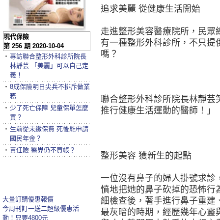
追求美麗 從健康生活開始
走進整形美容醫療院所，民眾
現代保險
有一種整形外科診所，不只提
第 256 期 2020-10-04
嗎？
‧
專訪聯合整形外科診所院長
林靜芸 「美麗」可以自己定
義！
‧
8成保險明日尖兵不排斥做業
務
聯合整形外科診所院長林靜芸
‧
少了死亡保障 兒童保單怎麼
推行健康生活運動的醫師！」
買？
‧
生前從未繳保費 死後能申請
國民年金？
‧
責任險 醫界仍不買帳？
整形美容 獲新生的起點
一位沒有鼻子的婦人掛號求診
憤地把她的鼻子砍掉的恐怖行
大量訂購優惠報價
細檢查後，著手進行鼻子重建
今周刊訂一送二超級優惠活
最灰暗的時期，經歷幾年心靈
動！只要4800元