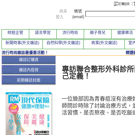
尚未
帳號
登入
(email)
財經企管
語言學習
流行時尚
親子育兒
健康樂活
新聞時事(外文雜誌)
自然科學(外文雜誌)
商業(外文雜誌)
室內
流行時尚雜誌最優惠活動！
精選
本期文章
雜誌訂購頁
專訪聯合整形外科診所
雜誌內容頁
己定義！
前期雜誌封面
一位臉部因為青春痘沒有治療
師問診時除了討論治療方式，
活習慣、是否熬夜、是否吃飯