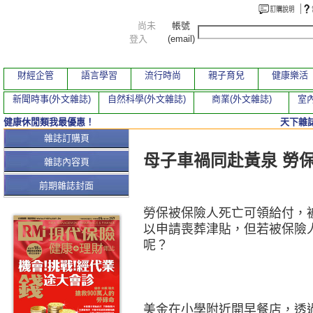
尚未
帳號
登入
(email)
財經企管
語言學習
流行時尚
親子育兒
健康樂活
新聞時事(外文雜誌)
自然科學(外文雜誌)
商業(外文雜誌)
室內
健康休閒類我最優惠！
天下雜誌
本期文章
雜誌訂購頁
母子車禍同赴黃泉 勞
雜誌內容頁
前期雜誌封面
勞保被保險人死亡可領給付，
以申請喪葬津貼，但若被保險
呢？
美金在小學附近開早餐店，透