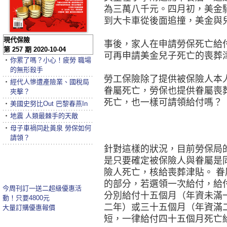
為三萬八千元。四月初，美金
到大卡車從後面追撞，美金與
現代保險
事後，家人在申請勞保死亡給
第 257 期 2020-10-04
可再申請美金兒子死亡的喪葬
‧
你累了嗎？小心！疲勞 職場
的無形殺手
勞工保險除了提供被保險人本
‧
經代人慘遭產險業、國稅局
眷屬死亡，勞保也提供眷屬喪
夾擊？
死亡，也一樣可請領給付嗎？
‧
美國史努比Out 巴黎春燕In
‧
地震 人類最棘手的天敵
‧
母子車禍同赴黃泉 勞保如何
請領？
針對這樣的狀況，目前勞保局
是只要確定被保險人與眷屬是
險人死亡，核給喪葬津貼。 眷
的部分，若選領一次給付，給
今周刊訂一送二超級優惠活
分別給付十五個月（年資未滿
動！只要4800元
二年）或三十五個月（年資滿
大量訂購優惠報價
短，一律給付四十五個月死亡