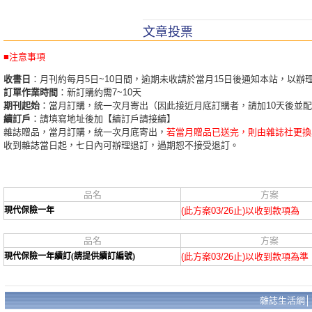
文章投票
■注意事項
收書日
：月刊約每月5日~10日間，逾期未收請於當月15日後通知本站，以辦
訂單作業時間
：新訂購約需7~10天
期刊起始
：當月訂購，統一次月寄出（因此接近月底訂購者，請加10天後並
續訂戶
：請填寫地址後加【續訂戶請接續】
雜誌贈品，當月訂購，統一次月底寄出，
若當月贈品已送完，則由雜誌社更換
收到雜誌當日起，七日內可辦理退訂，過期恕不接受退訂。
品名
方案
現代保險一年
(此方案03/26止)以收到款項為
品名
方案
現代保險一年續訂(請提供續訂編號)
(此方案03/26止)以收到款項為準
雜誌生活網