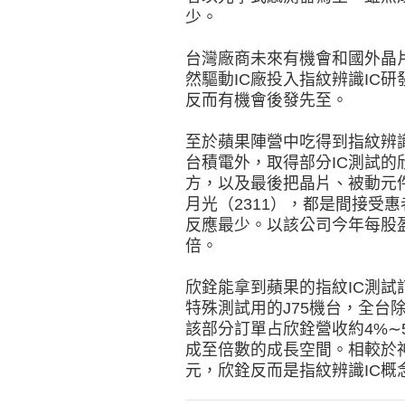
少。
台灣廠商未來有機會和國外晶
然驅動IC廠投入指紋辨識IC
反而有機會後發先至。
至於蘋果陣營中吃得到指紋辨
台積電外，取得部分IC測試的
方，以及最後把晶片、被動元件
月光（2311），都是間接受
反應最少。以該公司今年每股盈
倍。
欣銓能拿到蘋果的指紋IC測
特殊測試用的J75機台，全台
該部分訂單占欣銓營收約4%∼
成至倍數的成長空間。相較於
元，欣銓反而是指紋辨識IC概