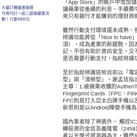
「App Store」的帳戶中
大量訂購優惠報價
讓蘋果從後續的利息、手續費
今周刊訂一送二超級優惠活
來只有銀行才能賺到的理財商
動！只要4800元
雖然行動支付環境還未成熟，
辨識功能將從「Nice to ha
須），成為產業的新趨勢。因
記，不但有助於資訊安全，又
是否需要行動支付，指紋辨識
至於指紋辨識技術目前以「電
型」與「滑擦型」。謝孟玹指
主導：1.被蘋果收購的AuthenTe
Fingerprint Cards（F
FPC則是打入亞太白牌手機
新思則是以Android陣營手機
國內業者除了神盾外， 觸控IC大
轉投資的金佶及義隆電（245
者以光學式感測器為主，雖然