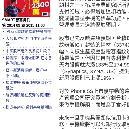
題材之一。拓墣產業研究所所
支付領域，必得增加這項功能
變成智慧型手機的標準功能。
SMART智富月刊
營運成長力道將優於預期。
第 2014-09 期 2015-11-03
‧
iPhone將啟動指紋辨識商機
股市已先反映這項預期，台積
‧
大台北 中小坪自住宅時代來
臨
紋辨識IC」封裝的精材（337
‧
中國股市進入長多初升段？
幅。同樣生產按壓型電容指紋辨
蘋果陣營，但因其自有專利能
‧
吳怡霈：跟錢做朋友 它才會
進你的口袋
天內股價就大漲133%至174
‧
亞洲新消費崛起 看好中、
（Synaptics, SYNA. 
泰、印尼
新思股價則已上漲19%。
‧
房匯雙賺 岑永康樂當海外包
租公
對於iPhone 5S上市後帶
‧
能源類股還在反彈的初期階
產管理公司研究員李宜釗分析
段
來做手機解鎖，而是為了看好
‧
搭成長趨勢 選對基金穩穩賺
未來一旦手機具備類似信用卡
務，手機廠將可以跟銀行收取