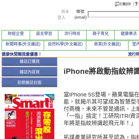
尚未
帳號
登入
(email)
財經企管
語言學習
流行時尚
親子育兒
健康樂活
新聞時事(外文雜誌)
自然科學(外文雜誌)
商業(外文雜誌)
室內
健康休閒類我最優惠！
流行
本期文章
雜誌訂購頁
iPhone將啟動指紋辨
雜誌內容頁
前期雜誌封面
當iPhone 5S登場，蘋果
能，就揭示其可望成為智慧型
付商機，未來不管是通訊、上
「一指」搞定！工研院ITRI資
年將是指紋辨識起飛元年！」
拓墣產業研究所甚至認為，指