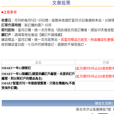
文章投票
■注意事項
收書日
：月刊約每月5日~10日間，逾期未收請於當月15日後通知本站，以辦
訂單作業時間
：新訂購約需7~10天
期刊起始
：當月訂購，統一次月寄出（因此接近月底訂購者，請加10天後並
續訂戶
：請填寫地址後加【續訂戶請接續】
雜誌贈品，當月訂購，統一次月底寄出，
若當月贈品已送完，則由雜誌社更換
收到雜誌當日起，七日內可辦理退訂，過期恕不接受退訂。
品名
方案
SMART一年12期新訂
(此方案03/26止)以收到
SMART一年12期續訂(請提供續訂戶編號，未提供訂戶
(此方案03/26止)以收到
編號，則以新訂戶的贈品為主)
SMART智富月刊一年期掛號郵資，只限台灣國內(不接
受海外訂購)
雜誌生活網
新北市汐止區連峰街7號 電話：02