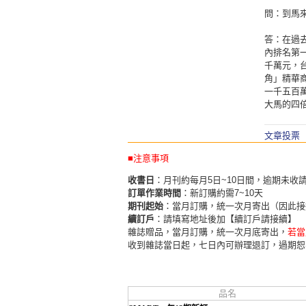
問：到馬
答：在過
內排名第
千萬元，
角」精華
一千五百
大馬的四
文章投票
■注意事項
收書日
：月刊約每月5日~10日間，逾期未收
訂單作業時間
：新訂購約需7~10天
期刊起始
：當月訂購，統一次月寄出（因此接
續訂戶
：請填寫地址後加【續訂戶請接續】
雜誌贈品，當月訂購，統一次月底寄出，
若當
收到雜誌當日起，七日內可辦理退訂，過期恕
品名