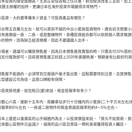
日本投資的接受度頗高。尤其在安倍首相上任以後，射出經濟改革三支箭，加上
0年奧運主辦權的加持，更讓日本在海外投資市場變得非常熱門。
本投資，大約要準備多少資金？可投資產品有哪些？
新台幣五百萬元左右，就可以買到不錯的中古小套房投資物件，適合初次想要小
另有進階版一房、二房，或是整棟物件，各種投資組合都可以依照個人需求做調
小的物件，因為缺乏經濟規模，因此不建議國人出手。
市場者，建議可以購買預售屋，因為日本預售屋買賣簽約時，只需支付10％簽約
再支付尾款即可。目前買預售屋正好趕上2020年奧運熱潮，預期會有比較好的
預售屋不能換約，必須等到交屋過戶後才能出售，這點需要特別注意，且買預售
大型建設公司為佳，品質口碑較有保障。
本投資房地產，就包租公(婆)來說，租金投報率有多少？
京都心六區、屋齡十五年內、距離車站步行十分鐘內的小套房(二十平方米左右)
投報率約5％左右，一房或二房物件的租金表面投報率則約4～5％左右。
基本上還是以蛋黃區的山手線圈內為主。以投資價值來說，「買北不如買南，買
近來都心區物件日益減少，城南的品川區目黑區一帶則漸漸獲得投資人矚目。