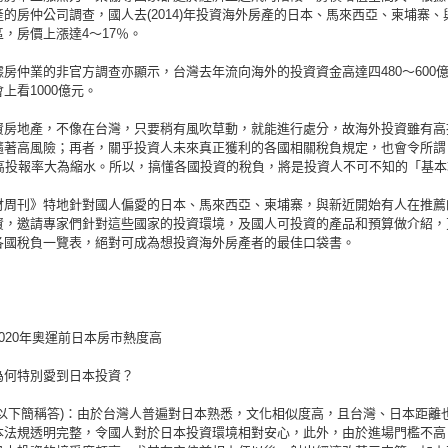
的房仲公司調查，國人去(2014)年投資海外房產的日本、馬來西亞、柬埔寨、
，房價上漲達4～17％。
房仲業的非官方調查亦顯示，台灣去年流向海外的投資資金高達四480～600
上看1000億元。
資房地產，不像在台灣，只要稍有風吹草動，就能進行處分，故海外投資雖有高
隨著高風險；再者，關乎投資人未來真正獲利的各國相關稅負規定，也會令所謂
的高投報率大為縮水。所以，搞懂各國投資的稅負，將是投資人不可不知的「基本
財周刊》特地針對國人偏愛的日本、馬來西亞、柬埔寨，與新近開始有人在推薦
資，邀請專家們針對這些國家的投資環境，及國人可投資的產品和預算做介紹，
各國稅負一覽表，絕對可成為想投資海外房產者的最佳口袋書。
020年奧運前日本房市熱度高
為何特別愛到日本投資？
(以下簡稱答)：由於台灣人普遍對日本熟悉，文化相似度高，且台灣、日本距離
本法規透明完整，令國人對於日本投資環境相對安心，此外，由於進場門檻不高