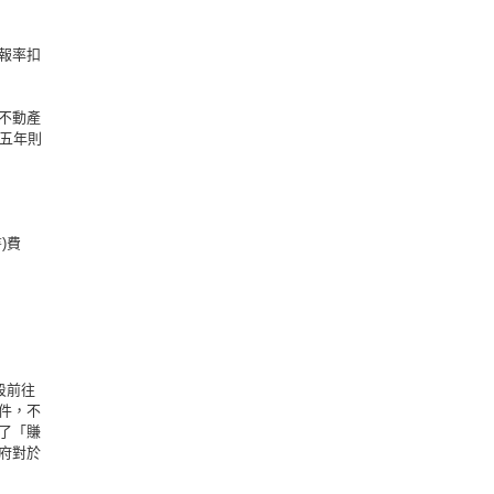
報率扣
不動產
五年則
)費
段前往
件，不
了「賺
府對於