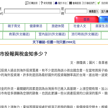
號
密
il)
碼
文章總覽
首頁
雜
親子育兒
健康樂活
旅遊休閒
社會人文
居家生活
商業(外文雜誌)
室內設計(外文雜誌)
流行時尚(外文雜誌)
天下雜誌+任選一刊只要2980元
章
市投報與稅金知多少？
文．顏瓊真；圖片：各業
或投資人過去到海外投資置產，有不少是因為送小孩出國念書，在當地買房子給
今的海外投資潮，許多則是因為看好國外的投資報酬率高於台灣，遂出現一波資
資金的外流，最關鍵的因素是因為台灣房市已進入高基期，上漲空間有限，加上
房市有從多頭轉為空頭的跡象，也因此更讓一些以資產投資的口袋深的客戶，競
灣房市上漲無力，東協等國家卻處於經濟正起飛的階段，房價增值空間大。根據