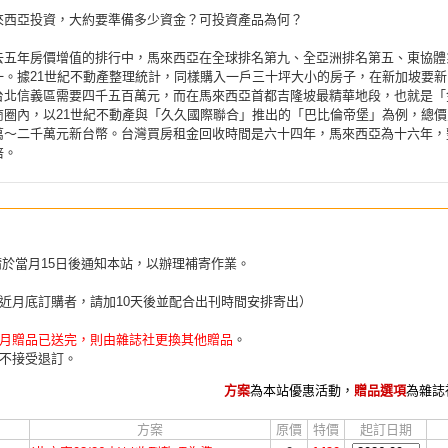
來西亞投資，大約要準備多少資金？可投資產品為何？
去五年房價增值的排行中，馬來西亞在全球排名第九、全亞洲排名第五、東協體
一。據21世紀不動產整理統計，同樣購入一戶三十坪大小的房子，在新加坡要新
台北信義區需要四千五百萬元，而在馬來西亞首都吉隆坡最精華地段，也就是「
商圈內，以21世紀不動產與「久久國際聯合」推出的「巴比倫帝堡」為例，總價
萬～二千萬元新台幣。台灣買房租金回收時間是六十四年，馬來西亞為十六年，
倍。
請於當月15日後通知本站，以辦理補寄作業。
近月底訂購者，請加10天後並配合出刊時間安排寄出）
月贈品已送完，則由雜誌社更換其他贈品
。
不接受退訂。
方案
為本站優惠活動，
贈品選項
為雜誌
方案
原價
特價
起訂日期