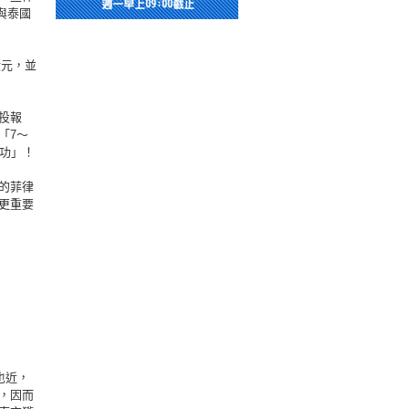
與泰國
億元，並
投報
「7～
功」！
的菲律
更重要
也近，
，因而