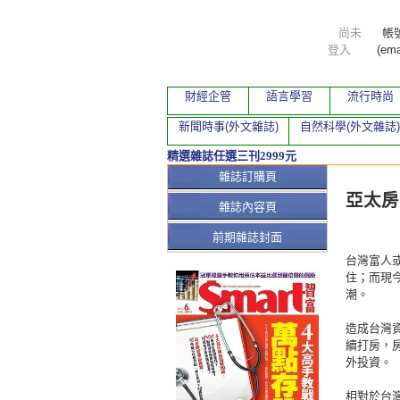
尚未
帳
登入
(ema
財經企管
語言學習
流行時尚
新聞時事(外文雜誌)
自然科學(外文雜誌)
精選雜誌任選三刊2999元
本期文
雜誌訂購頁
亞太房
雜誌內容頁
前期雜誌封面
台灣富人
住；而現
潮。
造成台灣
續打房，
外投資。
相對於台