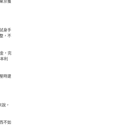
東京獲
試身手
整，不
金，完
資本利
屋時建
來說，
西不如