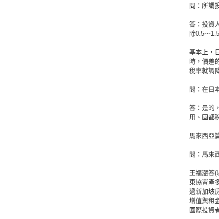
問：所謂
答：投資
除0.5～
基本上，
時，價差
稅率就調降
問：在日
答：是的
用、固都
馬來西亞
問：馬來
王福漲答
東協置產
過新加坡
增值與租
國際投資