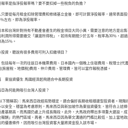
投報率是指淨投報率嗎？要不要扣掉一些稅負的負擔？
人只要從每月租金扣除管理費和修繕基立金後，即可計算淨投報率，通常表面投
1.5％左右，即為淨投報率。
日本和台灣針對持有不動產會產生的稅金項目大同小異，需要注意的地方是出售
的利潤所得需要繳交「讓渡所得稅」，若持有期間少於五年，稅率為30％，超過
為15％。
本投資，聽說有很多費用可列入扣繳項目？
，包括每年一次的往返日本機票費用、日本國內一個晚上住宿費用、稅理士(代書
稅(房屋稅、地價稅)費用、仲介費用、管理費，皆可以當作報稅憑據。
篇 東協資優生 馬國經濟起飛適合中長期投資
西亞為何能夠吸引台灣人投資？
(以下簡稱答)：馬來西亞政經局勢穩定，適合偏好長期收租穩建型投資者。現階
多以安全、穩當為考慮原則，馬來西亞與新加坡作為東協資優生，皆符合上述條
房產基期高，而馬國仍處上升成長階段。此外，大馬政府釋出多項重大建設，成
金報酬」的熱門區域，再者，馬來西亞因為華文溝通的門檻比較低，加上當地政
者的優惠條件，因而吸引台灣投資客大量將資金投入該市場。