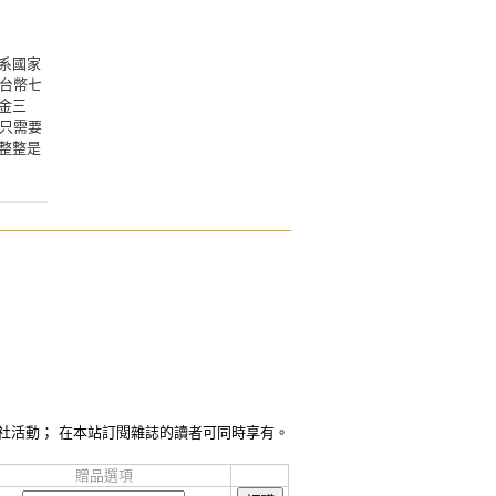
系國家
台幣七
金三
只需要
整整是
社活動； 在本站訂閱雜誌的讀者可同時享有。
贈品選項