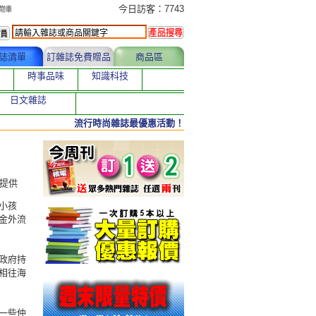
今日訂購者
今日訪客：7743
誌清單
訂雜誌免費贈品
商品區
時事品味
知識科技
日文雜誌
流行時尚雜誌最優惠活動！
者提供
小孩
金外流
政府持
相往海
一些仲