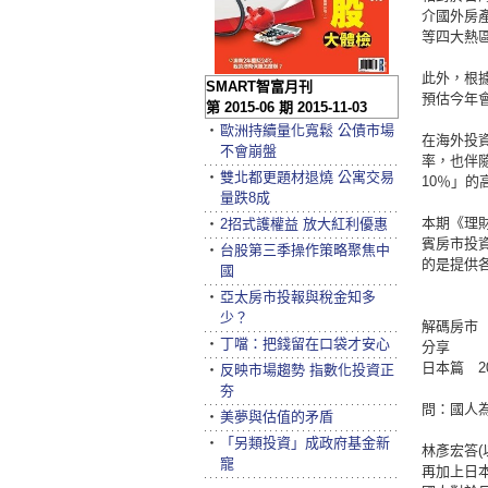
介國外房產
等四大熱區
此外，根據
SMART智富月刊
預估今年會
第 2015-06 期 2015-11-03
‧
歐洲持續量化寬鬆 公債市場
在海外投
不會崩盤
率，也伴
‧
雙北都更題材退燒 公寓交易
10％」
量跌8成
本期《理
‧
2招式護權益 放大紅利優惠
賓房市投
‧
台股第三季操作策略聚焦中
的是提供
國
‧
亞太房市投報與稅金知多
少？
解碼房市
‧
丁噹：把錢留在口袋才安心
分享
日本篇 2
‧
反映市場趨勢 指數化投資正
夯
問：國人
‧
美夢與估值的矛盾
‧
「另類投資」成政府基金新
林彥宏答
寵
再加上日