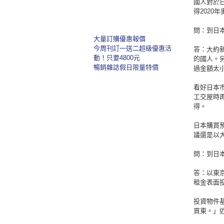
國人對於
得202
問：到日
大量訂購優惠報價
今周刊訂一送二超級優惠活
答：大約
動！只要4800元
的國人。
暢銷雜誌假日限量特價
過金額太
看好日本
工交屋時
得。
日本購買
議還是以
問：到日
答：以東
租金表面
投資物件
買東。」