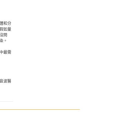
體和分
假如量
沒問
染。
中最需
音波醫