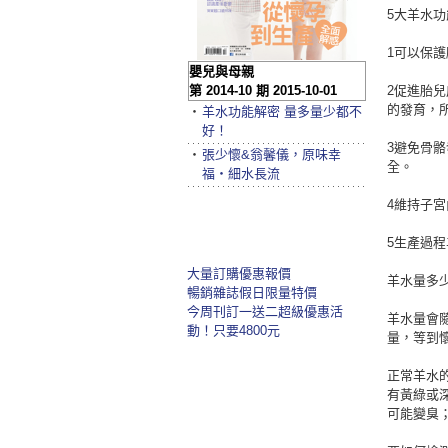
5大羊水功
1可以保
嬰兒與母親
第 2014-10 期 2015-10-01
2促進胎
的發育，
‧
羊水功能解密 量多量少都不
好！
3避免骨
‧
張少懷&翁馨儀，原味幸
全。
福‧細水長流
4維持子
5生產過
大量訂購優惠報價
羊水量多
暢銷雜誌假日限量特價
今周刊訂一送二超級優惠活
羊水量會隨
動！只要4800元
量，等到懷
正常羊水
有黃綠或
可能變臭