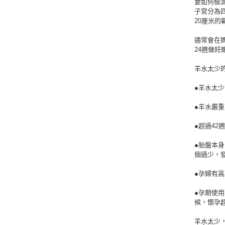
要如何檢
子宮分為
20厘米
通常會在媽
24週做
羊水太少
●羊水太
●羊水嚴
●超過42
●胎盤本
個過少，
●孕婦有
●孕期使
候，懷孕超
羊水太少