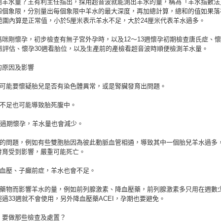
測羊水量？王有利主任指出，採用超音波就能測出羊水的量，稱為「羊水指數法
四個象限，分別量出每個象限中羊水的最大深度，再加總計算，總和的值如果落
的範圍內算是正常值，小於5厘米表示羊水不足，大於24厘米代表羊水過多。
咪剛懷孕，初步檢查有無子宮外孕時，以及12～13週懷孕初期檢查唐氏症、懷
妊娠評估、懷孕30週看胎位，以及生產前的產檢看超音波時順便檢測羊水量。
的原因及影響
少可能要懷疑胎兒是否有染色體異常，或是腎臟發育出問題。
重不足也可能導致胎死腹中。
週過期懷孕，羊水量也會減少。
身的問題，例如有些雙胞胎因為彼此動脈血管相通，導致其中一個胎兒羊水過多
發育受到影響，嚴重可能死亡。
高血壓、子癲前症，羊水也會不足。
用藥物而影響羊水的量，例如前列腺激素、降血壓藥，前列腺激素多只用在週數
過33週就不會使用，另外降血壓藥ACEI，孕期也要避免。
，要做那些檢查及處置？