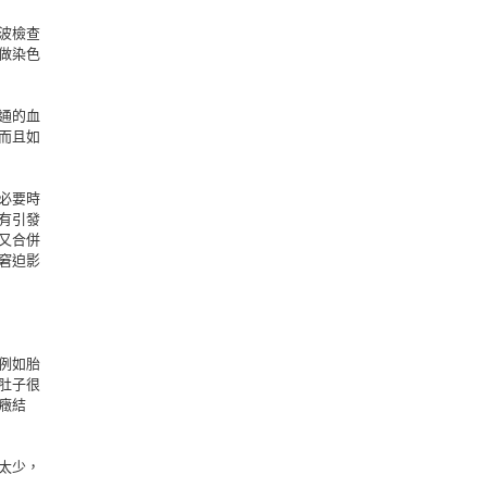
波檢查
做染色
通的血
而且如
必要時
有引發
又合併
窘迫影
例如胎
肚子很
癥結
太少，