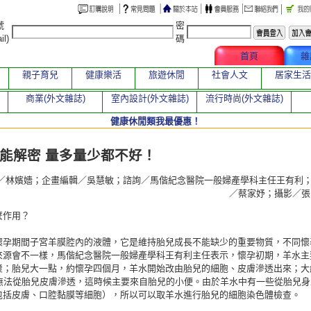
號
密
il)
碼
文章總覽
首頁
雜
親子育兒
健康樂活
旅遊休閒
社會人文
居家生活
商業(外文雜誌)
室內設計(外文雜誌)
流行時尚(外文雜誌)
健康休閒類我最優惠！
章
能解密 量多量少都不好！
／林嬪嬙；企畫編輯／吳慧敏；諮詢／馬偕紀念醫院一般婦產學科主任王有利
／蔡家妤；攝影／
麼作用？
懷孕期間子宮羊膜腔內的液體，它是維持胎兒成長不能缺少的重要物質，不同懷
來源會不一樣，馬偕紀念醫院一般婦產學科王有利主任表示，懷孕初期，羊水主
漿；胎兒大一點，約懷孕四個月，羊水開始改由胎兒的細胞、皮膚滲透出來；大
，無法從胎兒皮膚滲透，這時候主要來自胎兒的小便。由於羊水中有一些從胎兒身
包括皮膚、口腔黏膜等細胞），所以可以取羊水進行胎兒的細胞染色體檢查。