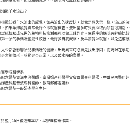
兒活動受影響，造成胎動減少，孕媽咪可依此做初步觀察。
何知道羊水流出？
咪很難知道羊水流出的感覺，如果流出的速度快，就像是尿失禁一樣，流出的液
樣，如果孕婦感覺異常最好立即就醫檢查。流出量多時只要採取內診就可判別，
用試紙檢驗或先進的生物科技檢測都可以做正確判定。生過產的媽咪有經驗比較
懷第一胎的孕媽咪警覺性較低，最好多自我觀察，及早發覺並就醫，以免造成感
、太少都會影響胎兒和媽咪的健康，出現異常時必須先找出原因，而媽咪在孕期
就是宮縮情形、胎動是否正常，以及破水時的警覺。
北醫學院醫學系
偕紀念醫院資深主治醫師、臺灣婦產科醫學會會員暨專科醫師、中華民國醫用超
暨婦產科超音波專科醫師、教育部部定講師
偕紀念醫院一般婦產學科主任
請於當月15日後通知本站，以辦理補寄作業。