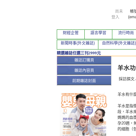
尚未
帳
登入
(ema
財經企管
語言學習
流行時尚
新聞時事(外文雜誌)
自然科學(外文雜誌)
精選雜誌任選三刊2999元
本期文
雜誌訂購頁
羊水功
雜誌內容頁
採訪撰文
前期雜誌封面
羊水有什
羊水是指
段，羊水
媽媽的血
孕20週
的細胞（