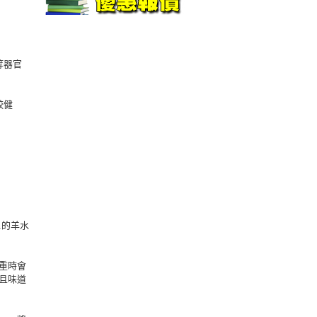
等器官
較健
.的羊水
重時會
且味道