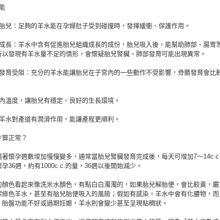
能
護胎兒：足夠的羊水能在孕婦肚子受到碰撞時，發揮緩衝、保護作用。
兒成長：羊水中含有促進胎兒組織成長的成份，胎兒吸入後，能幫助肺部、腸胃
所以發現有羊水量不足的情形，會懷疑胎兒腎臟、肺部發育可能出現異常。
骼發育受阻：充分的羊水能讓胎兒在子宮內的一些動作不受影響，骨骼發育會比
宮內溫度，讓胎兒有穩定、良好的生長環境。
程羊水對產道有潤滑作用，能讓產程更順利。
少算正常？
著懷孕週數增加慢慢變多，通常當胎兒腎臟發育完成後，每天可增加7～14c.c
孕36週，約有1000c.c.的量，36週以後開始減少。
的顏色看起來像洗米水顏色，有點白白濁濁的，如果胎兒解胎便，會比較黃，嚴
深綠色羊水，甚至有胎兒胎便吸入的風險；假如有感染，羊水中會有化膿物，而
；胎盤功能不好或過期妊娠，羊水則會變少甚至呈現粘稠狀。