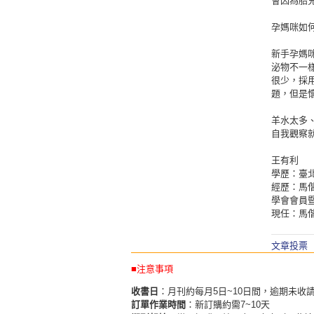
會因為胎
孕媽咪如
新手孕媽
泌物不一
很少，採
題，但是
羊水太多
自我觀察
王有利
學歷：臺
經歷：馬
學會會員
現任：馬
文章投票
■注意事項
收書日
：月刊約每月5日~10日間，逾期未收
訂單作業時間
：新訂購約需7~10天