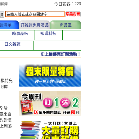
今日訂購者
今日訪客：220
誌清單
訂雜誌免費贈品
商品區
時事品味
知識科技
日文雜誌
史上最優惠訂閱活動！
；模特兒
張明偉
孕階
要來自
約到懷
上剝落