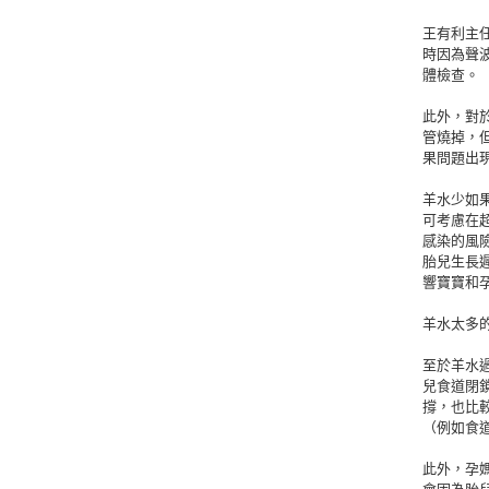
王有利主
時因為聲
體檢查。
此外，對
管燒掉，
果問題出
羊水少如
可考慮在
感染的風
胎兒生長
響寶寶和
羊水太多
至於羊水
兒食道閉
撐，也比
（例如食
此外，孕