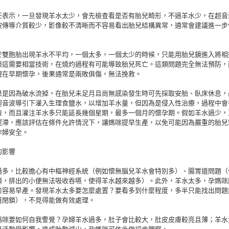
任表示，一旦發現羊水太少，會先檢查看是否有胎兒畸形，不過羊水少，在超音
波傳導介質較少，影像較不清晰而不容易看出胎兒結構異常，通常會建議進一步
於雙胞胎出現羊水不平均，一個太多，一個太少的時候，只能用胎兒鏡進入將相
但這需要相當技術，在燒灼過程有可能導致胎兒死亡。這類問題完全無法預防，
現在早期懷孕，後果通常是兩敗俱傷，無法挽救。
果是因為破水流掉，在胎兒未足月且尚無感染發生時可先採取安胎、臥床休息，
超音波導引下灌入生理食鹽水，以增加羊水量，但因為是侵入性治療，過程中會
險，而且灌注羊水多只能延長幾個星期，最多一個月的懷孕期。假如羊水過少，
遲滯，應該評估在條件允許情況下，讓媽咪提早生產，以免可能因為嚴重的胎兒
孕婦安全。
的影響
過多，比較擔心有中樞神經系統（例如懷無腦兒羊水會特別多）、腸胃道問題（
鎖，排出的小便無法吸收吞嚥，使得羊水越來越多）。此外，羊水太多，孕媽咪
較容易早產。發現羊水太多要怎麼處置？要看多到什麼程度，多半只能找出問題
道閉鎖），不見得能做有效處理。
媽咪要如何自我警覺？孕婦羊水過多，肚子會比較大，肚皮皮膚較亮且薄；羊水