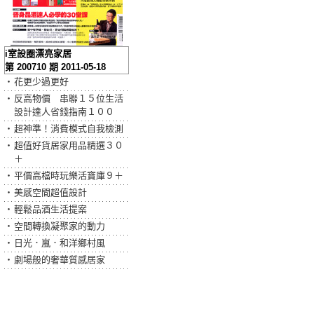
i室設圈漂亮家居
第 200710 期 2011-05-18
‧
花更少過更好
‧
反高物價 串聯１５位生活
設計達人省錢指南１００
‧
超神準！消費模式自我檢測
‧
超值好貨居家用品精選３０
＋
‧
平價高檔時玩樂活寶庫９＋
‧
美感空間超值設計
‧
輕鬆品酒生活提案
‧
空間轉換凝聚家的動力
‧
日光．嵐．和洋鄉村風
‧
劇場般的奢華質感居家