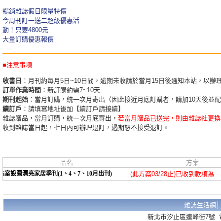
暢銷雜誌假日限量特價
今周刊訂一送二超級優惠活
動！只要4800元
大量訂購優惠報價
■注意事項
收書日
：月刊約每月5日~10日間，逾期未收請於當月15日後通知本站，以辦
訂單作業時間
：新訂購約需7~10天
期刊起始
：當月訂購，統一次月寄出（因此接近月底訂購者，請加10天後並
續訂戶
：請填寫地址後加【續訂戶請接續】
雜誌贈品，當月訂購，統一次月底寄出，
若當月贈品已送完，則由雜誌社更換
收到雜誌當日起，七日內可辦理退訂，過期恕不接受退訂。
品名
方案
i室設圈漂亮家居季刊(1、4、7、10月出刊)
(此方案03/28止)已收到款項為
雜誌生活網
新北市汐止區連峰街7號 電話：02