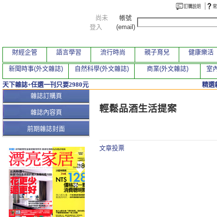
尚未
帳號
登入
(email)
財經企管
語言學習
流行時尚
親子育兒
健康樂活
新聞時事(外文雜誌)
自然科學(外文雜誌)
商業(外文雜誌)
室內
天下雜誌+任選一刊只要2980元
精選
本期文章
雜誌訂購頁
輕鬆品酒生活提案
雜誌內容頁
前期雜誌封面
文章投票