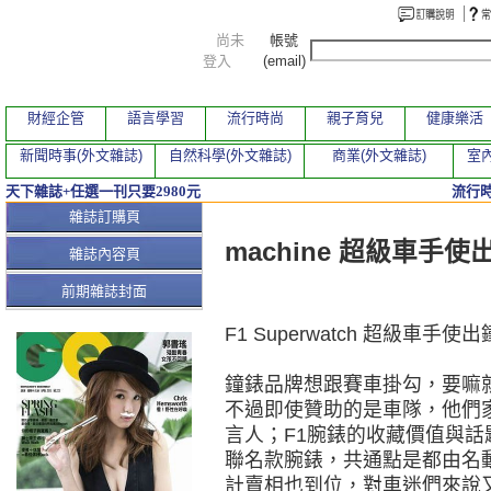
尚未
帳號
登入
(email)
財經企管
語言學習
流行時尚
親子育兒
健康樂活
新聞時事(外文雜誌)
自然科學(外文雜誌)
商業(外文雜誌)
室內
天下雜誌+任選一刊只要2980元
流行
本期文章
雜誌訂購頁
machine 超級車手使
雜誌內容頁
前期雜誌封面
F1 Superwatch 超級車手使
鐘錶品牌想跟賽車掛勾，要嘛
不過即使贊助的是車隊，他們
言人；F1腕錶的收藏價值與
聯名款腕錶，共通點是都由名
計賣相也到位，對車迷們來說