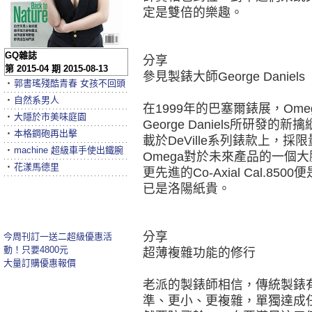
定是雙倍的樂趣。
GQ雜誌
分享
第 2015-04 期 2015-08-13
參見製錶大師George Daniels
‧
郭書瑤殘酷青春 女孩不回頭
‧
自然系男人
在1999年的巴塞爾錶展，Om
‧
大隱於市美味庭園
George Daniels所研發的
‧
本格鋼砲再出擊
載於DeVille系列錶款上，
‧
machine 超級車手使出鐵腕
Omega對於未來產品的一個
‧
花漾馬德里
更先進的Co-Axial Cal.
已是洛陽紙貴。
分享
今周刊訂一送二超級優惠活
動！只要4800元
超薄複雜功能的修行
大量訂購優惠報價
老派的製錶師相信，傳統製錶
準、更小、更複雜，單獨達成