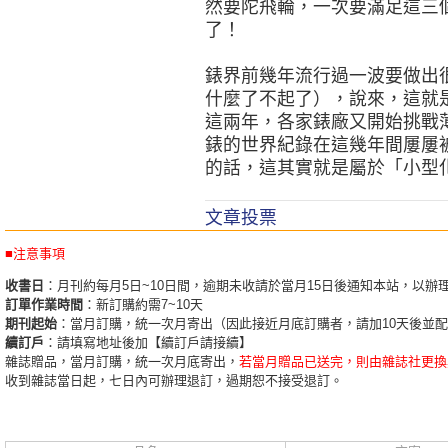
然要陀飛輪，一次要滿足這三
了！
錶界前幾年流行過一波要做出
什麼了不起了），說來，這就
這兩年，各家錶廠又開始挑戰
錶的世界紀錄在這幾年間屢屢
的話，這其實就是屬於「小型
文章投票
■注意事項
收書日
：月刊約每月5日~10日間，逾期未收請於當月15日後通知本站，以辦
訂單作業時間
：新訂購約需7~10天
期刊起始
：當月訂購，統一次月寄出（因此接近月底訂購者，請加10天後並
續訂戶
：請填寫地址後加【續訂戶請接續】
雜誌贈品，當月訂購，統一次月底寄出，
若當月贈品已送完，則由雜誌社更換
收到雜誌當日起，七日內可辦理退訂，過期恕不接受退訂。