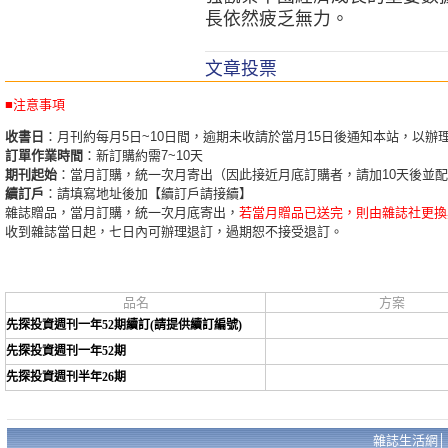
長依然疲乏無力。
文章投票
■注意事項
收書日
：月刊約每月5日~10日間，逾期未收請於當月15日後通知本站，以辦
訂單作業時間
：新訂購約需7~10天
期刊起始
：當月訂購，統一次月寄出（因此接近月底訂購者，請加10天後並
續訂戶
：請填寫地址後加【續訂戶請接續】
雜誌贈品，當月訂購，統一次月底寄出，
若當月贈品已送完，則由雜誌社更換
收到雜誌當日起，七日內可辦理退訂，過期恕不接受退訂。
品名
方案
先探投資週刊一年52期續訂(請提供續訂編號)
先探投資週刊一年52期
先探投資週刊半年26期
雜誌生活網