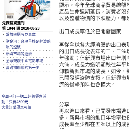
顯示，今年全球商品貿易總額
產品生命週期延長，消費者沒
以及整體物價的下跌壓力，都
先探投資週刊
第 1844 期 2018-08-23
出口成長率低於已開發國家
‧
營益率選股見真章
‧
謝金河：台股重挫是經濟黯
再從全球各大經濟體的出口表
淡的燈號
的出口成長從去年的二．二％
‧
新興市場悶經濟
年強勁；但新興市場出口年增
‧
全球覬覦中國電影市場
六％，成長力道明顯較往年平
‧
實踐物聯網的第一步
仰賴新興市場的成長，如今，
已開發經濟體支撐，但新興市
濟的衝擊預料也會擴大。
今周刊訂一送二超級優惠活
動！只要4800元
分享
大量訂購優惠報價
再以進口來看，已開發市場進
多，新興市場的進口年增率也
成長率至少都在五％以上的成