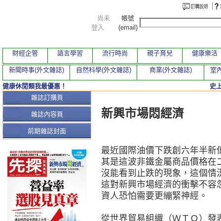
尚未
帳號
登入
(email)
財經企管
語言學習
流行時尚
親子育兒
健康樂活
新聞時事(外文雜誌)
自然科學(外文雜誌)
商業(外文雜誌)
室內
健康休閒類我最優惠！
史
本期文章
雜誌訂購頁
新興市場悶經濟
雜誌內容頁
前期雜誌封面
最近國際油價下跌創六年半新
其是這波非鐵金屬商品價格在
沒能看到止跌的現象，這個情
這對新興市場經濟的衝擊不容
資人恐怕需要更繃緊神經。
從世界貿易組織（ＷＴＯ）發