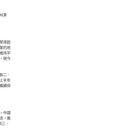
州茅
禁得起
業的地
維持平
，現今
長二．
上半年
繼續保
。中國
流，萬
四三．