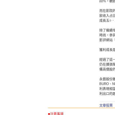
四％，觀
而在影院
飲收入占
成長五○
除了繼續
時尚，參
影評網站
獲利成長
經過了這
仍在擴張
備高價股
永藝股份雖屬
BURO、
利表現相
利出口的
文章投票
■注意事項