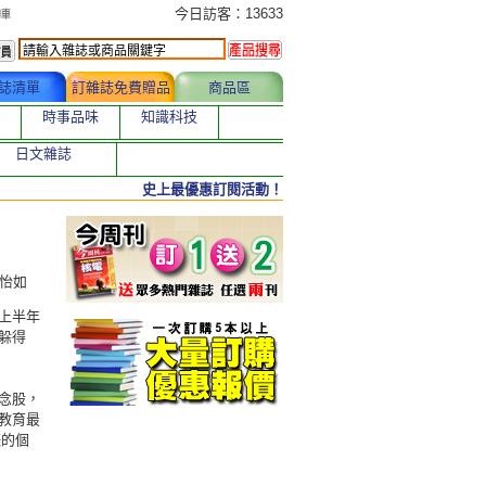
今日訂購者
今日訪客：13633
誌清單
訂雜誌免費贈品
商品區
時事品味
知識科技
日文雜誌
史上最優惠訂閱活動！
陳怡如
上半年
躲得
念股，
教育最
漲的個