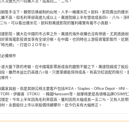
影人次達九六一四萬人次，成長四二．二％。
的銷售手法下，觀眾彷彿被制約似地，人手一桶爆米花＋飲料，影院賣出的爆米
比雖不高，但毛利率卻高達九成以上，萬達院線上半年營收成長四○．八％，淨
．二％，可以看出爆米花、飲料對萬達影院的獲利確實有著不小貢獻。
增建影院，擴大在中國的市占率之外，萬達的海外收購也沒有停過，尤其透過收
與好萊塢電影投資並享有全球分帳。在中國，也同時往上游投資電影製作，近期
「時光網」，打造Ｏ２Ｏ平台。
是必備條件
一波大盤下跌的考驗，在中國電影票房成長的趨勢不變之下，萬達院線成了股后
階段，雖然本益比仍高達八○倍，只要業績能保持成長，有高分紅送配的吸引，
的條件。
家具股，但是其辦公椅主要客戶包括IKEA、Staples、Office Depot、HNI
NITORI、伊藤喜（ITOKI）、韓國Hanssem等，按摩椅更是為領導品牌OSIM
當穩定。今年上半年因為毛利率提高，獲利因而大幅成長一五二％，又有人民幣
題材，永藝股份上市以來股價持續攀升，迄今仍未有大幅修正。