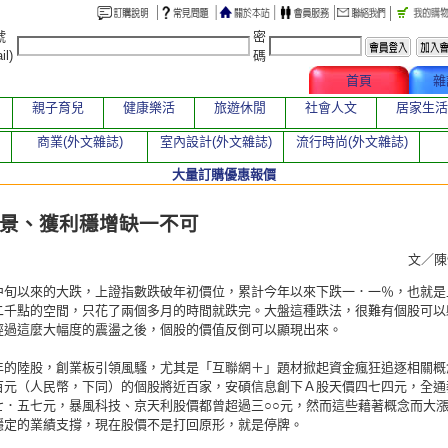
號
密
il)
碼
文章總覽
首頁
雜
親子育兒
健康樂活
旅遊休閒
社會人文
居家生活
商業(外文雜誌)
室內設計(外文雜誌)
流行時尚(外文雜誌)
大量訂購優惠報價
章
景、獲利穩增缺一不可
文／
中旬以來的大跌，上證指數跌破年初價位，累計今年以來下跌一．一％，也就是
二千點的空間，只花了兩個多月的時間就跌完。大盤這種跌法，很難有個股可以
經過這麼大幅度的震盪之後，個股的價值反倒可以顯現出來。
年的陸股，創業板引領風騷，尤其是「互聯網＋」題材掀起資金瘋狂追逐相關概
百元（人民幣，下同）的個股將近百家，安碩信息創下Ａ股天價四七四元，全通
七．五七元，暴風科技、京天利股價都曾超過三○○元，然而這些藉著概念而大
穩定的業績支撐，現在股價不是打回原形，就是停牌。