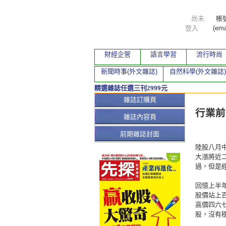
尚未
帳
登入
(ema
財經企管
語言學習
流行時尚
新聞時事(外文雜誌)
自然科學(外文雜誌)
精選雜誌任選三刊2999元
本期文
雜誌訂購頁
行業前
雜誌內容頁
前期雜誌封面
陸股八月
大漲將近
過，但是
回憶上半
股價站上
高價四六
股，沒有