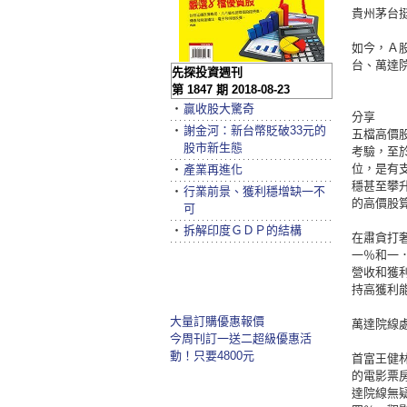
貴州茅台
如今，Ａ
台、萬達
先探投資週刊
第 1847 期 2018-08-23
‧
贏收股大驚奇
分享
‧
謝金河：新台幣貶破33元的
五檔高價
股市新生態
考驗，至
位，是有
‧
產業再進化
穩甚至攀
‧
行業前景、獲利穩增缺一不
的高價股
可
‧
拆解印度ＧＤＰ的結構
在肅貪打
一％和一
營收和獲
持高獲利
大量訂購優惠報價
萬達院線
今周刊訂一送二超級優惠活
動！只要4800元
首富王健
的電影票
達院線無